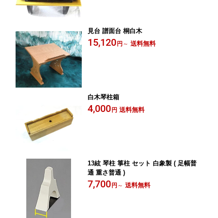
見台 譜面台 桐白木
15,120
送料無料
円
～
白木琴柱箱
4,000
送料無料
円
13絃 琴柱 箏柱 セット 白象製 ( 足幅普
通 重さ普通 )
7,700
送料無料
円
～