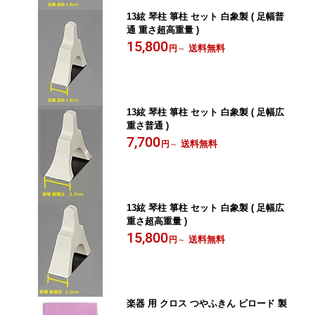
13絃 琴柱 箏柱 セット 白象製 ( 足幅普
通 重さ超高重量 )
15,800
送料無料
円
～
13絃 琴柱 箏柱 セット 白象製 ( 足幅広
重さ普通 )
7,700
送料無料
円
～
13絃 琴柱 箏柱 セット 白象製 ( 足幅広
重さ超高重量 )
15,800
送料無料
円
～
楽器 用 クロス つやふきん ビロード 製