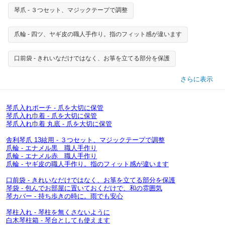
琴爪 - ３つセット、マジックテープで調整
爪輪 - 四ツ、ヤギ皮の職人手作り。指のフィット感が違います
口前袋 - きれいなだけではなく、お箏を立てる部分を保護
さらに表示
琴爪入れポーチ - 爪を大切に保管
琴爪入れ巾着 - 爪を大切に保管
琴爪入れ巾着 丸底 - 爪を大切に保管
舎利琴爪 13絃用 - ３つセット、マジックテープで調整
爪輪 - エナメル黒 職人手作り
爪輪 - エナメル赤 職人手作り
爪輪 - ヤギ皮の職人手作り。指のフィット感が違います
口前袋 - きれいなだけではなく、お箏を立てる部分を保護
琴袋 - 包んでお部屋に置いておくだけで、和の雰囲気
琴カバー - 持ち歩きの時に。雨でも安心
琴柱入れ - 琴柱を無くさないように
白木琴柱箱 - 琴台としても使えます