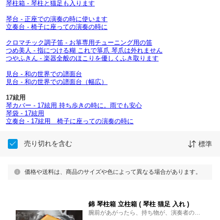
琴柱箱 - 琴柱と猫足も入ります
琴台 - 正座での演奏の時に使います
立奏台 - 椅子に座っての演奏の時に
クロマチック調子笛 - お箏専用チューニング用の笛
つめ美人 - 指につける糊 これで箏爪 琴爪は外れません
つやふきん - 楽器全般のほこりを優しくふき取ります
見台 - 和の世界での譜面台
見台 - 和の世界での譜面台（幅広）
17絃用
琴カバー - 17絃用 持ち歩きの時に。雨でも安心
琴袋 - 17絃用
立奏台 - 17絃用 椅子に座っての演奏の時に
売り切れを含む
標準
価格や送料は、商品のサイズや色によって異なる場合があります。
錦 琴柱箱 立柱箱 ( 琴柱 猫足 入れ )
腕前があがったら、持ち物が、演奏者の教