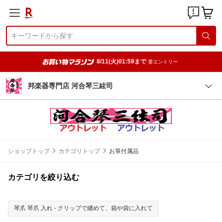
8/11(火)01:59まで
要エントリー
邦楽器専門店 河合琴三絃司
ショップトップ
カテゴリトップ
お箏付属品
カテゴリを絞り込む
琴爪 琴爪 入れ - クリップで纏めて、箱や袋に入れて