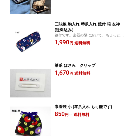
したもの。あなたも、いにしえからの優雅
をお手元に！
三味線 駒入れ 琴爪入れ 鏡付 箱 友禅
(送料込み）
鏡付です。楽器の隣において、ちょっと気
になった時にチェック！
1,990
送料無料
円
箏爪 はさみ クリップ
1,670
送料無料
円
巾着袋 小 (琴爪入れ も可能です)
850
送料無料
円
～