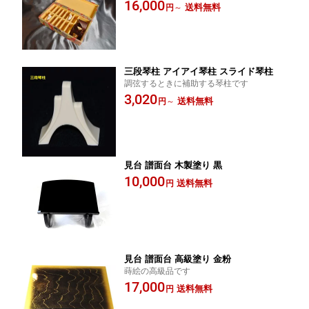
養の深みを表現。おしゃれな一品です！
16,000
送料無料
円
～
三段琴柱 アイアイ琴柱 スライド琴柱
調弦するときに補助する琴柱です
3,020
送料無料
円
～
見台 譜面台 木製塗り 黒
10,000
送料無料
円
見台 譜面台 高級塗り 金粉
蒔絵の高級品です
17,000
送料無料
円