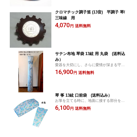
クロマチック調子笛 (13音) 平調子 琴/
三味線 用
4,070
送料無料
円
サテン布地 琴袋 13絃 用 丸袋 (送料込
み）
愛器を大切にし、さらに愛情が深まる守り
神！
16,900
送料無料
円
琴 筝 13絃 口前袋 (送料込み）
お箏を立てる時に、地面に接する部分を守
ります。
6,100
送料無料
円