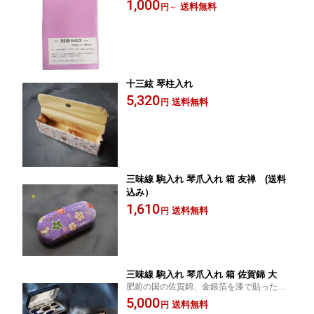
1,000
送料無料
円
～
十三絃 琴柱入れ
5,320
送料無料
円
三味線 駒入れ 琴爪入れ 箱 友禅 (送料
込み）
1,610
送料無料
円
三味線 駒入れ 琴爪入れ 箱 佐賀錦 大
肥前の国の佐賀錦、金銀箔を漆で貼った和
紙を細く糸にして作った錦。鹿島鍋島家柏
5,000
送料無料
円
岡の方が、そばに置きたいと、こよなく愛