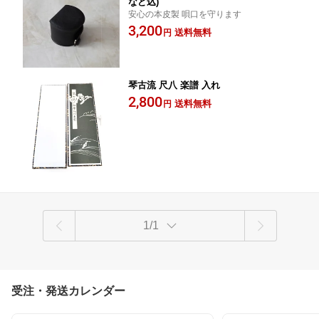
など込)
安心の本皮製 唄口を守ります
3,200
送料無料
円
琴古流 尺八 楽譜 入れ
2,800
送料無料
円
1/1
受注・発送カレンダー