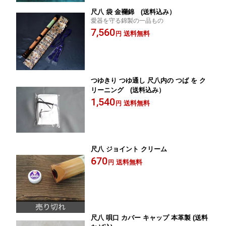
尺八 袋 金襴錦 (送料込み）
愛器を守る錦製の一品もの
7,560
送料無料
円
つゆきり つゆ通し 尺八内の つば を ク
リーニング (送料込み）
1,540
送料無料
円
尺八 ジョイント クリーム
670
送料無料
円
尺八 唄口 カバー キャップ 本革製 (送料