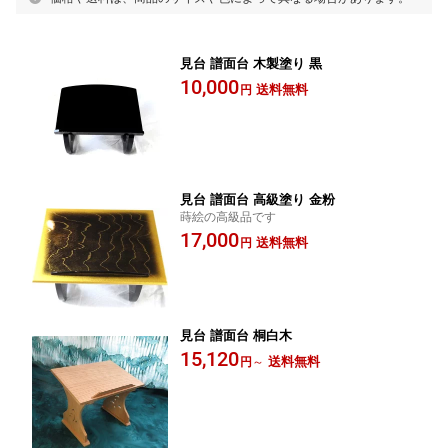
見台 譜面台 木製塗り 黒
10,000
送料無料
円
見台 譜面台 高級塗り 金粉
蒔絵の高級品です
17,000
送料無料
円
見台 譜面台 桐白木
15,120
送料無料
円
～