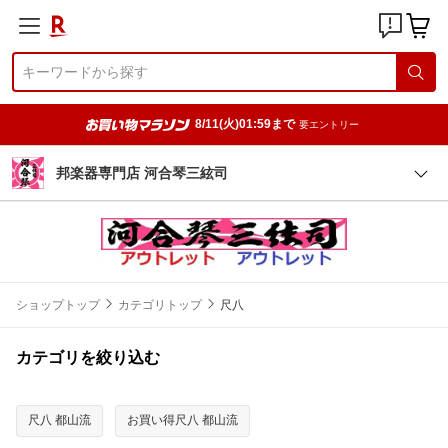
8/11(火)01:59まで
要エントリー
邦楽器専門店 河合琴三絃司
ショップトップ
カテゴリトップ
尺八
カテゴリを絞り込む
尺八 都山流
お買い得尺八 都山流