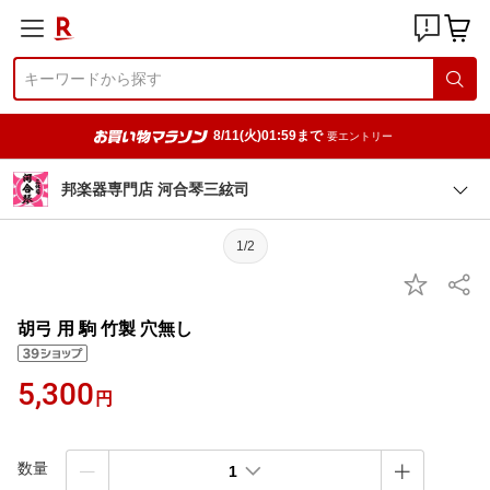
8/11(火)01:59まで
要エントリー
邦楽器専門店 河合琴三絃司
1/2
胡弓 用 駒 竹製 穴無し
5,300
円
数量
1