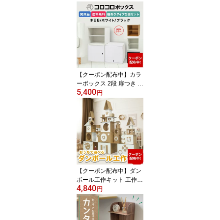
5リットル ごみ箱 ごみば
こ ゴミばこ 頑丈 軽量 軽
い おしゃれ かわいい ス
リム 分別 家庭 子供部屋
キッチン 屋外 屋内 BBQ
アウトドア イベント 2セ
ット
【クーポン配布中】カラ
ーボックス 2段 扉つき 2
5,400
個 完成品 組立不要 ダン
円
ボール 段ボール 家具 収
納 棚 本棚 ラック 軽量 軽
い キューブボックス A4
おしゃれ オシャレ 北欧
オーク 木目 横置き 縦置
き組み合わせ自由 イベン
ト 収納 2セット
【クーポン配布中】ダン
ボール工作キット 工作キ
4,840
ット ダンボール工作 ダ
円
ンボール 段ボール 工作
手作り クラフト 自由研
究 知育 想像力 発想力 ギ