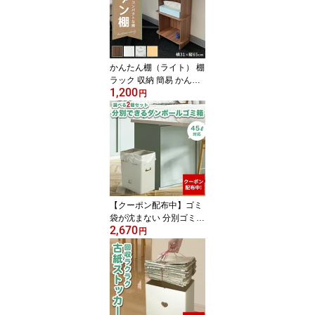
フト 誕生日 幼稚園 保育
園 小学生 低学年 高学年
男の子 女の子 子供 キッ
ズ 遊ぶ ギフト プレゼン
ト 送料無料
かんたん棚（ライト） 棚
ラック 収納 簡易 かんた
1,200
ん ダンボール 段ボール
円
家具 軽量 軽い 子供部屋
アウトドア イベント 屋
内 スリム おしゃれ かわ
いい エコ 木目 さかな シ
ェルフ マルチラック イ
ンテリア ディスプレイ
送料無料
【クーポン配布中】ゴミ
袋が沈まない 分別ゴミ箱
2,670
2WAYダストボックス 2
円
個 段ボール ダンボール
箱 ボックス 45L 45リッ
トル 20L 20リットル ゴ
ミばこ ごみ箱 ごみばこ
おしゃれ かわいい 分別 e
co エコ 家 会社 アウトド