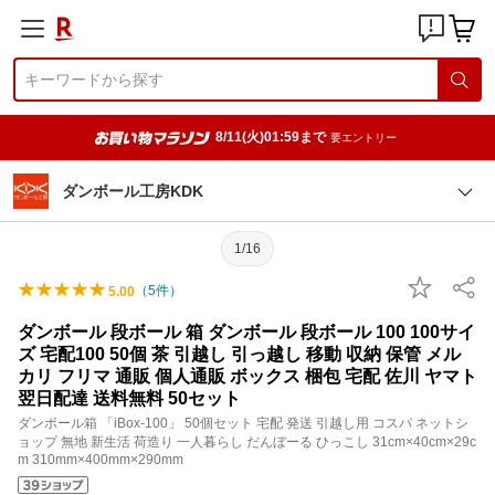
8/11(火)01:59まで
要エントリー
ダンボール工房KDK
1/16
（
5
件）
5.00
ダンボール 段ボール 箱 ダンボール 段ボール 100 100サイ
ズ 宅配100 50個 茶 引越し 引っ越し 移動 収納 保管 メル
カリ フリマ 通販 個人通販 ボックス 梱包 宅配 佐川 ヤマト
翌日配達 送料無料 50セット
ダンボール箱 「iBox-100」 50個セット 宅配 発送 引越し用 コスパ ネットシ
ョップ 無地 新生活 荷造り 一人暮らし だんぼーる ひっこし 31cm×40cm×29c
m 310mm×400mm×290mm