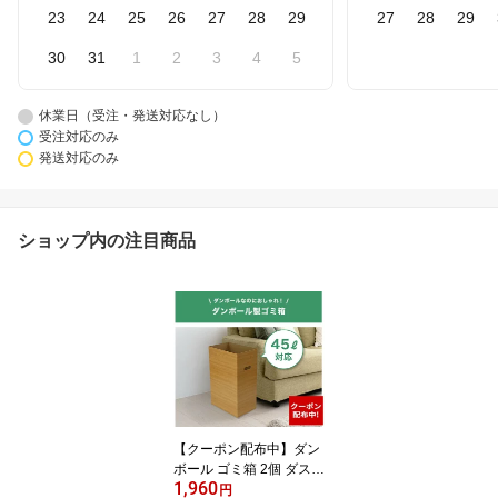
23
24
25
26
27
28
29
27
28
29
30
31
1
2
3
4
5
休業日（受注・発送対応なし）
受注対応のみ
発送対応のみ
ショップ内の注目商品
【クーポン配布中】ダン
ボール ゴミ箱 2個 ダスト
1,960
ボックス 段ボール 45L 4
円