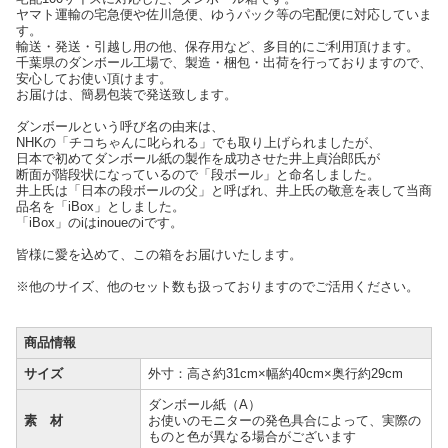
ヤマト運輸の宅急便や佐川急便、ゆうパック等の宅配便に対応していま
す。
輸送・発送・引越し用の他、保存用など、多目的にご利用頂けます。
千葉県のダンボール工場で、製造・梱包・出荷を行っておりますので、
安心してお使い頂けます。
お届けは、簡易包装で発送致します。
ダンボールという呼び名の由来は、
NHKの「チコちゃんに叱られる」でも取り上げられましたが、
日本で初めてダンボール紙の製作を成功させた井上貞治郎氏が
断面が階段状になっているので「段ボール」と命名しました。
井上氏は「日本の段ボールの父」と呼ばれ、井上氏の敬意を表して当商
品名を「iBox」としました。
「iBox」のiはinoueのiです。
皆様に愛を込めて、この箱をお届けいたします。
※他のサイズ、他のセット数も扱っておりますのでご活用ください。
商品情報
サイズ
外寸：高さ約31cm×幅約40cm×奥行約29cm
ダンボール紙（A）
素 材
お使いのモニターの発色具合によって、実際の
ものと色が異なる場合がございます