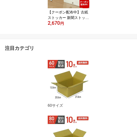
ア キャンプ BBQ 2セッ
ト
【クーポン配布中】古紙
ストッカー 新聞ストッカ
2,670
ー 新聞紙ストッカー 新
円
聞ラック 新聞回収 新聞
入れ ダンボール ボック
ス 段ボール 箱 収納 片づ
け ニューズラック タワ
注目カテゴリ
ー ニュースペーパーボッ
クス 新聞収納ケース ひ
も通し付 新聞 書類 紙 用
紙 送料無料
60サイズ