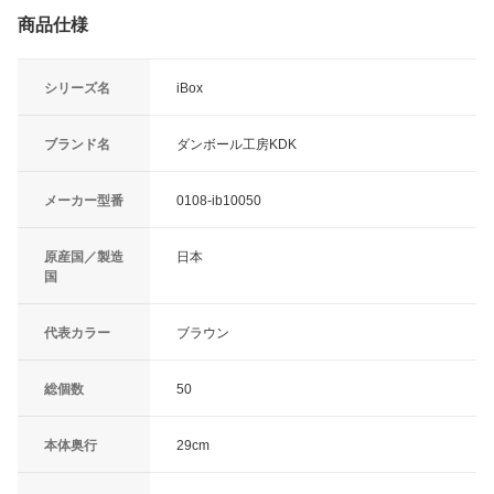
商品仕様
シリーズ名
iBox
ブランド名
ダンボール工房KDK
メーカー型番
0108-ib10050
原産国／製造
日本
国
代表カラー
ブラウン
総個数
50
本体奥行
29cm