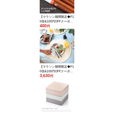
園 小学生 お箸
【マラソン期間限定◆P1
0倍&100円OFFクーポ
400
ン】名入れ オプション
円
【名入れ希望の商品と同
時にお買い物かごに入れ
て下さい】
【マラソン期間限定◆P1
0倍&100円OFFクーポ
3,630
ン】半月リバーシブルマ
円
ット 白/黒 洗える 撥水 食
事汚れシミ防止 和モダン
両面 リバーシブルカラー
ランチョンマット プレイ
スマット 折敷 おしゃれ
かわいい