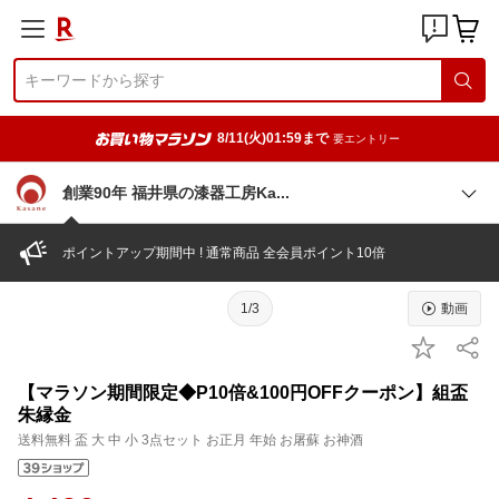
8/11(火)01:59まで
要エントリー
創業90年 福井県の漆器工房K
a
ポイントアップ期間中 ! 通常商品 全会員ポイント10倍
1/3
動画
【マラソン期間限定◆P10倍&100円OFFクーポン】組盃
朱縁金
送料無料 盃 大 中 小 3点セット お正月 年始 お屠蘇 お神酒