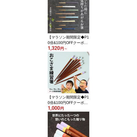
バラ売り
【マラソン期間限定◆P1
0倍&100円OFFクーポ
1,320
ン】towan 箸 食洗機対応
円
～
22.5cm 名入れ可 日本製
送料無料 木 大人 左利き
右利き プレゼント かわ
いい おしゃれ 結ギフト
結婚祝 若狭塗 女性 1膳
滑り止め お箸
【マラソン期間限定◆P1
0倍&100円OFFクーポ
1,000
ン】箸 子供 練習 三角 先
円
角 16cm 18cm 20cm 22c
m 名入れ可 日本製 右利
き 左利き おけいこ トレ
ーニング 子ども おしゃ
れ かわいい 保育園 幼稚