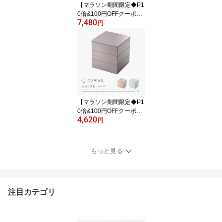
【マラソン期間限定◆P1
0倍&100円OFFクーポ
7,480
ン】towan 三段重 Lサイ
円
ズ 重箱 3段 約16.5cm 送
料無料 中蓋付 バンド付
日本製 三段 おしゃれ か
わいい シンプル 和モダ
ン 5.5寸 雛祭り 正月 冷
蔵庫可 Trinity
【マラソン期間限定◆P1
0倍&100円OFFクーポ
4,620
ン】towan 重箱 3段 Mサ
円
イズ 11.5cm 送料無料 日
本製 三段 三段重 おしゃ
れ かわいい シンプル 無
もっと見る
地 和モダン 和洋 くすみ
カラー 3.5寸 雛祭り 正月
冷蔵庫可
注目カテゴリ