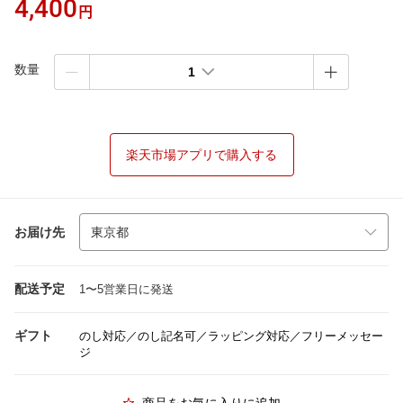
4,400
円
数量
1
楽天市場アプリで購入する
お届け先
配送予定
1〜5営業日に発送
ギフト
のし対応／のし記名可／ラッピング対応／フリーメッセー
ジ