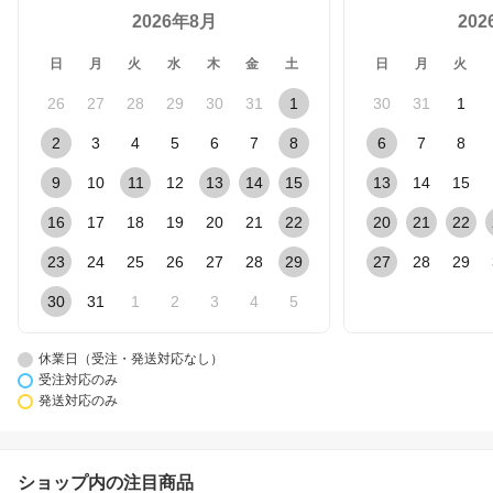
2026年8月
20
日
月
火
水
木
金
土
日
月
火
26
27
28
29
30
31
1
30
31
1
2
3
4
5
6
7
8
6
7
8
9
10
11
12
13
14
15
13
14
15
16
17
18
19
20
21
22
20
21
22
23
24
25
26
27
28
29
27
28
29
30
31
1
2
3
4
5
休業日（受注・発送対応なし）
受注対応のみ
発送対応のみ
ショップ内の注目商品