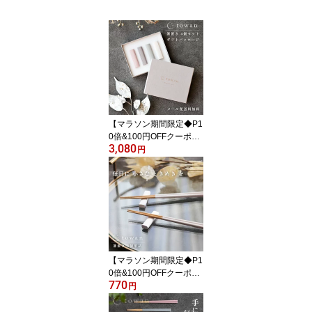
【マラソン期間限定◆P1
0倍&100円OFFクーポ
3,080
ン】towan 箸置き 4個セ
円
ット ギフトボックス入り
おしゃれ かわいい きれ
い 木製 日本製 ギフト 贈
り物 プレゼント セット
【マラソン期間限定◆P1
0倍&100円OFFクーポ
770
ン】towan 箸置き 単品 1
円
個 おしゃれ かわいい き
れい 木製 日本製 自宅用