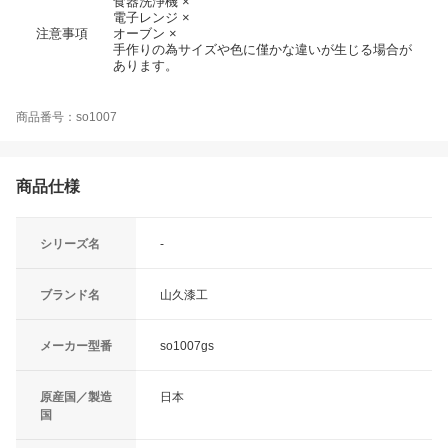
食器洗浄機 ×
電子レンジ ×
注意事項
オーブン ×
手作りの為サイズや色に僅かな違いが生じる場合が
あります。
商品番号：so1007
商品仕様
シリーズ名
-
ブランド名
山久漆工
メーカー型番
so1007gs
原産国／製造
日本
国