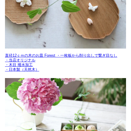
直径12ｃｍの木のお皿 Forest ・一枚板から削り出しで繋ぎ目なし
・当店オリジナル
・木目 撥水加工
・日本製（天然木）