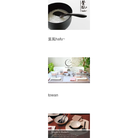
葉風hafu~
towan