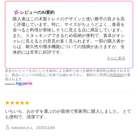
レビューのAI要約
購入者はこの木製トレイのデザインと使い勝手の良さを高
く評価しています。特に、サイズがちょうどよく、食器を
並べると料理が美味しそうに見える点に満足しています。
また、スタッキングできるため収納が便利で、食卓がオシ
ャレに見えるとの意見が多く見られます。一部の購入者か
らは、耐久性や撥水機能についての指摘がありますが、全
体的には非常に好評です。
さらに表示
直近のレビューを元にした生成AIによる要約であり正確性や適切性は保証されませ
ん。商品レビューの内容はご自身でお確かめ下さい。要約のご利用は
利用規約
が適
用されます。
いちいち、おかずを運ぶのが面倒で実家用に購入しました。 とて
も便利で、清潔です。
nobuneo
さん
2025/11/04