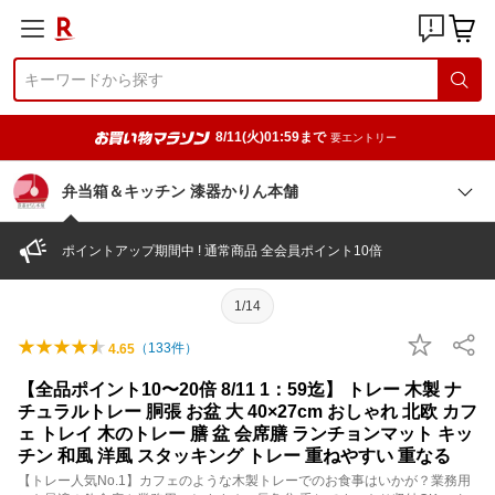
8/11(火)01:59まで
要エントリー
弁当箱＆キッチン 漆器かりん本舗
ポイントアップ期間中 ! 通常商品 全会員ポイント10倍
1/14
（
133
件）
4.65
【全品ポイント10〜20倍 8/11 1：59迄】 トレー 木製 ナ
チュラルトレー 胴張 お盆 大 40×27cm おしゃれ 北欧 カフ
ェ トレイ 木のトレー 膳 盆 会席膳 ランチョンマット キッ
チン 和風 洋風 スタッキング トレー 重ねやすい 重なる
【トレー人気No.1】カフェのような木製トレーでのお食事はいかが？業務用