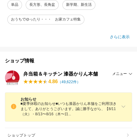
単品
長方形、長角盆
新学期、新生活
おうちでゆったり・・・ お家カフェ特集
さらに表示
ショップ情報
弁当箱＆キッチン 漆器かりん本舗
メニュー
4.86
（
49,622
件）
お知らせ
■夏季休暇のお知らせ■いつも漆器かりん本舗をご利用頂き
まして、ありがとうございます。誠に勝手ながら、【8/11
（火）・8/13〜8/16（木〜
日
ショップトップ