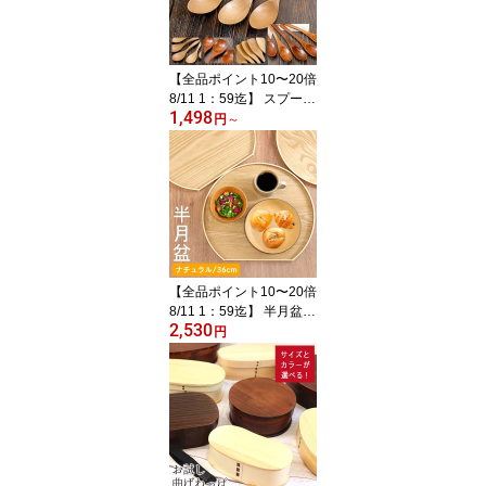
ンスタ映え おしゃれ ボ
ール 木のお椀 食器 和風
洋風 雑貨 モダン oshige
【全品ポイント10〜20倍
8/11 1：59迄】 スプーン
1,498
木製 食洗機対応 ナノテ
円
～
ックコーティング スプー
ン 5本セット ナチュラル
白木 おしゃれ かわいい
和風 和食器 洋食器 洋風
北欧 カフェ カトラリー
雑貨 家族 ファミリー 暮
らし カフェ風 食器
【全品ポイント10〜20倍
8/11 1：59迄】 半月盆
2,530
お盆 トレー 木製 半月盆
円
36cm ナチュラル 木 盆
トレイ 業務用 家庭用 和
和食器 来客用 おしゃれ
かわいい 北欧 和風 トレ
イ 木のトレー 膳 盆 会席
膳 ランチョンマット キ
ッチン 和風 洋風 oshige