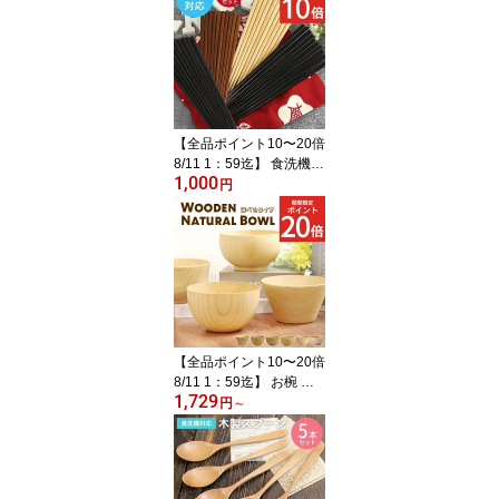
選べる福袋 木製 お弁当
箱 おしゃれ 男 一段 女 漆
うるし 送料無料 まげわ
っぱ マゲワッパ わっぱ
弁当箱 曲げわっぱ
【全品ポイント10〜20倍
8/11 1：59迄】 食洗機対
1,000
応 木製 箸 セット 木製箸
円
5膳セット 四方箸 八角箸
選べる 福袋 月香 目摺り
鉄木 柿の木 先角 ポッキ
リ ぽっきり ポイント消
費 まとめ買い 和 食器 和
風 カトラリー 業務用 家
庭用 モダン set 5本
【全品ポイント10〜20倍
8/11 1：59迄】 お椀 食
1,729
洗機対応 木製 汁椀 ナノ
円
～
テックコーティング 椀
ウッド ナチュラル ボウ
ル 単品 訳あり 味噌汁 ス
ープ お家 カフェ 北欧 イ