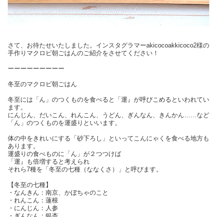
さて、お待たせいたしました。インスタグラマーakicocoakkicoco2様の
手作りマクロビ朝ごはんのご紹介をさせてください！
ーーーーーーーーー
冬至のマクロビ朝ごはん
冬至には「ん」のつくものを食べると「運』が呼びこめるといわれてい
ます。
にんじん、だいこん、れんこん、うどん、ぎんなん、きんかん……など
「ん」のつくものを運盛りといいます。
体の中をきれいにする「砂下ろし」といってこんにゃくを食べる地方も
あります。
運盛りの食べものに「ん」が２つつけば
「運』も倍増すると考えられ
それら7種を「冬至の七種（ななくさ）」と呼びます。
【冬至の七種】
・なんきん：南京、かぼちゃのこと
・れんこん：蓮根
・にんじん：人参
・ぎんなん：銀杏