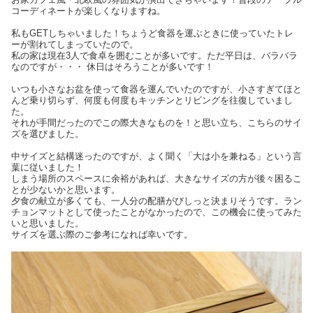
コーディネートが楽しくなりますね。
私もGETしちゃいました！ちょうど食器を運ぶときに使っていたトレ
ーが割れてしまっていたので。
私の家は現在3人で食卓を囲むことが多いです。ただ平日は、バラバラ
なのですが・・・ 休日はそろうことが多いです！
いつも小さなお盆を使って食器を運んでいたのですが、小さすぎてほと
んど乗り切らず、何度も何度もキッチンとリビングを往復していまし
た。
それが手間だったのでこの際大きなものを！と思い立ち、こちらのサイ
ズを選びました。
中サイズと結構迷ったのですが、よく聞く「大は小を兼ねる」という言
葉に従いました！
しまう場所のスペースに余裕があれば、大きなサイズの方が後々困るこ
とが少ないかと思います。
夕食の献立が多くても、一人分の配膳がびしっと決まりそうです。ラン
チョンマットとして使ったことがなかったので、この機会に使ってみた
いと思いました。
サイズを選ぶ際のご参考になれば幸いです。