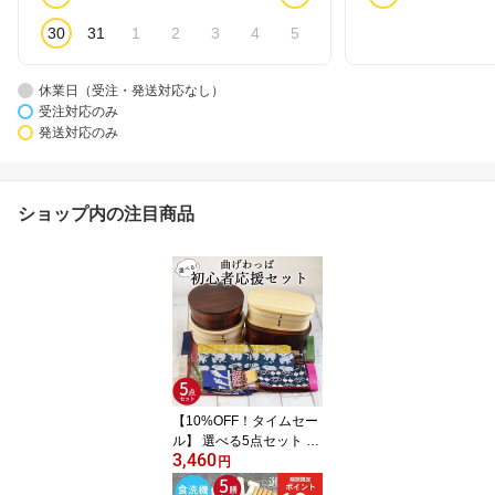
30
31
1
2
3
4
5
休業日（受注・発送対応なし）
受注対応のみ
発送対応のみ
ショップ内の注目商品
【10%OFF！タイムセー
ル】 選べる5点セット 曲
3,460
げわっぱ弁当箱と風呂
円
敷・箸・箸袋5点セット