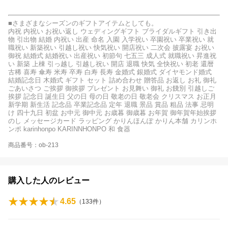
■さまざまなシーズンのギフトアイテムとしても。
内祝 内祝い お祝い返し ウェディングギフト ブライダルギフト 引き出
物 引出物 結婚 内祝い 出産 命名 入園 入学祝い 卒園祝い 卒業祝い 就
職祝い 新築祝い 引越し祝い 快気祝い 開店祝い 二次会 披露宴 お祝い
御祝 結婚式 結婚祝い 出産祝い 初節句 七五三 成人式 就職祝い 昇進祝
い 新築 上棟 引っ越し 引越し祝い 開店 退職 快気 全快祝い 初老 還暦
古稀 喜寿 傘寿 米寿 卒寿 白寿 長寿 金婚式 銀婚式 ダイヤモンド婚式
結婚記念日 木婚式 ギフト セット 詰め合わせ 贈答品 お返し お礼 御礼
ごあいさつ ご挨拶 御挨拶 プレゼント お見舞い 御礼 お餞別 引越しご
挨拶 記念日 誕生日 父の日 母の日 敬老の日 敬老会 クリスマス お正月
新学期 新生活 記念品 卒業記念品 定年 退職 景品 賞品 粗品 法事 忌明
け 四十九日 初盆 お中元 御中元 お歳暮 御歳暮 お年賀 御年賀年始挨拶
のし メッセージカード ラッピング かりんほんぽ かりん本舗 カリンホ
ンポ karinhonpo KARINNHONPO 和 食器
商品番号：ob-213
購入した人のレビュー
4.65
（
133
件）