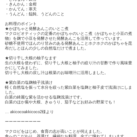
・きんかん：金柑
・かんてん：寒天
・うんどん：饂飩、うどんのこと
お料理のポイント
★かぼちゃと発酵あんこのいとこ煮
マクロビオティックの定番のかぼちゃのいとこ煮（かぼちゃと小豆の煮
物）を麹で小豆を発酵させた発酵あんこを活用して作っています。
砂糖不使用でほんのり甘みのある発酵あんことホクホクのかぼちゃを昆
布だしとほんの少しの自然塩だけで煮ました。
★切り干し大根の柚子なます
生の大根を使わずに、切り干し大根と柚子の絞り汁の甘酢で作り風味豊
かにしてみました。
切り干し大根の戻し汁は根菜のお味噌汁に活用しました。
★紫白菜の塩麹柚子浅漬け
軽く自然塩を振って水分を絞った紫白菜を塩麹と柚子皮で浅漬けにしま
した。
白菜の綺麗な紫を活かせる塩麹浅漬けです。
白菜のほか蕪や大根、きゅうり、茄子などお好みの野菜でも！
… akicocoakkicoco2様より
ーーーーーーーーー
マクロビをはじめ、食育の志が高いことが伺えました。
食へのこだわり、器選び、繊細なお料理、全てに憧れてしまいます。