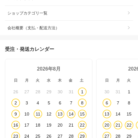
ショップカテゴリ一覧
会社概要（支払・配送方法）
受注・発送カレンダー
2026年8月
20
日
月
火
水
木
金
土
日
月
火
26
27
28
29
30
31
1
30
31
1
2
3
4
5
6
7
8
6
7
8
9
10
11
12
13
14
15
13
14
15
16
17
18
19
20
21
22
20
21
22
23
24
25
26
27
28
29
27
28
29