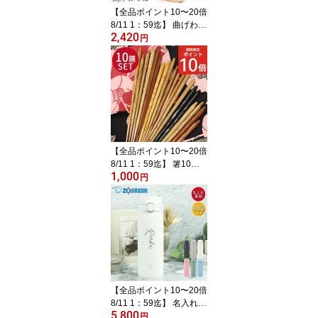
【全品ポイント10〜20倍
8/11 1：59迄】 曲げわっ
2,420
ぱ 弁当箱 お試し サイズ
円
と色が選べる ランチバン
ド付き 訳あり アウトレ
ット まとめ買い 福袋 お
弁当箱 わっぱ 漆 うるし
ウレタン おしゃれ 1段 一
段 雑貨 まげわっぱ
【全品ポイント10〜20倍
8/11 1：59迄】 箸10膳
1,000
セット 選べる福袋 3種 お
円
しゃれ ギフト プレゼン
ト 漆 うるし 箸 カトラリ
ー 和食器 和風 食器 雑貨
北欧 ぽっきり まとめ買
い ノベルティ 家族 ポイ
ント消化 消費 プチギフ
ト 粗品 おうち時間 巣ご
もり
【全品ポイント10〜20倍
8/11 1：59迄】 名入れ
5,800
ギフト 水筒 象印 ステン
円