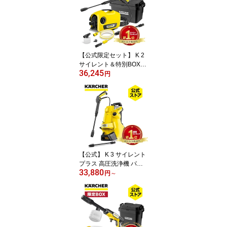
【公式限定セット】 K 2
サイレント＆特別BOX＆
36,245
自吸ホース 高圧洗浄機
円
静音機能 軽量 小型 コン
パクト収納 簡単接続 付
属品充実 ハイパワーなノ
ズル 洗車 泥 花粉除去効
果 黄砂 (50/60Hz) 1.600-
920.0 ケルヒャー(Karch
er)
【公式】 K 3 サイレント
プラス 高圧洗浄機 パワ
33,880
フル 静音機能 高性能 簡
円
～
単接続 付属品充実 ハイ
パワーなノズル タイヤ
伸縮ハンドル 洗車 花粉
除去効果 黄砂 泥 50Hz/6
0Hz 1.603-200.0/1.603-2