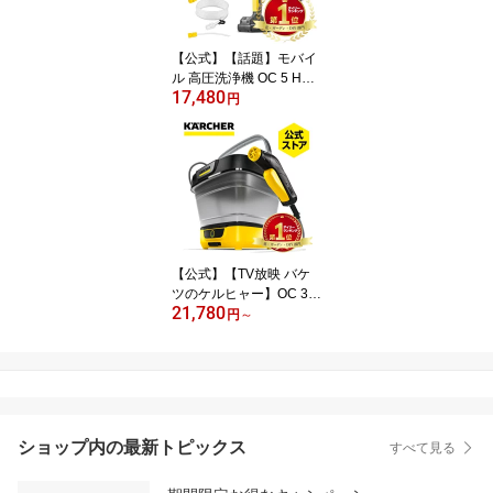
01.0 ケルヒャー(Karche
r)
【公式】【話題】モバイ
ル 高圧洗浄機 OC 5 Han
17,480
dy + オリジナルボックス
円
（SS）ケルヒャー ハン
ディ コンパクト コード
レス compact Karcher ペ
ットボトルで給水可 充電
式 洗車 自転車 ベランダ
黄砂 花粉 アウトドア 掃
除
【公式】【TV放映 バケ
ツのケルヒャー】OC 3 F
21,780
oldable 話題の収納高10.
円
～
8cmマルチクリーナー O
C3フォルダブル 高圧洗
浄機 のケルヒャー コー
ドレス 充電式 ハンディ
コンパクト compact Kar
cher モバイル
ショップ内の最新トピックス
すべて見る