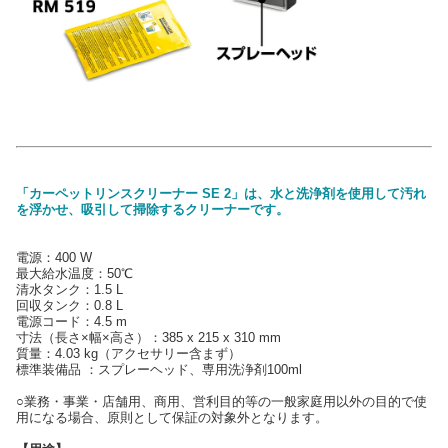
「カーペットリンスクリーナー SE 2」は、水と洗浄剤を使用して汚れ
を浮かせ、吸引して掃除するクリーナーです。
電源：400 W
最大給水温度：50℃
清水タンク：1.5 L
回収タンク：0.8 L
電源コード：4.5 m
寸法（長さ×幅×高さ）：385 x 215 x 310 mm
質量：4.03 kg（アクセサリー含まず）
標準装備品 ：スプレーヘッド、専用洗浄剤100ml
○業務・事業・店舗用、商用、営利目的等の一般家庭用以外の目的で使
用になる場合、原則として保証の対象外となります。