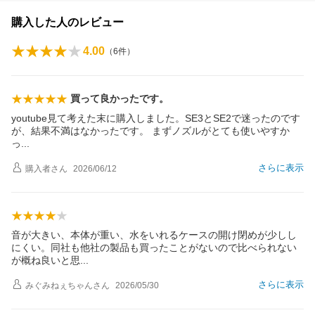
購入した人のレビュー
4.00
（
6
件）
買って良かったです。
youtube見て考えた末に購入しました。SE3とSE2で迷ったのです
が、結果不満はなかったです。 まずノズルがとても使いやすか
っ
さらに表示
購入者
さん
2026/06/12
音が大きい、本体が重い、水をいれるケースの開け閉めが少しし
にくい。同社も他社の製品も買ったことがないので比べられない
が概ね良いと
思
さらに表示
みぐみねぇちゃん
さん
2026/05/30