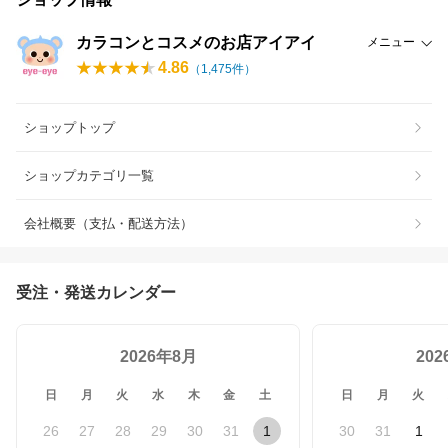
カラコンとコスメのお店アイアイ
メニュー
4.86
（
1,475
件）
ショップトップ
ショップカテゴリ一覧
会社概要（支払・配送方法）
受注・発送カレンダー
2026年8月
20
日
月
火
水
木
金
土
日
月
火
26
27
28
29
30
31
1
30
31
1