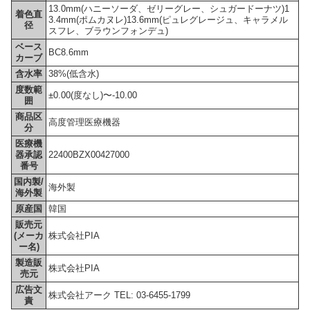
13.0mm(ハニーソーダ、ゼリーグレー、シュガードーナツ)1
着色直
3.4mm(ポムカヌレ)13.6mm(ピュレグレージュ、キャラメル
径
スフレ、ブラウンフォンデュ)
ベース
BC8.6mm
カーブ
含水率
38%(低含水)
度数範
±0.00(度なし)〜-10.00
囲
商品区
高度管理医療機器
分
医療機
器承認
22400BZX00427000
番号
国内製/
海外製
海外製
原産国
韓国
販売元
(メーカ
株式会社PIA
ー名)
製造販
株式会社PIA
売元
広告文
株式会社アーク TEL: 03-6455-1799
責