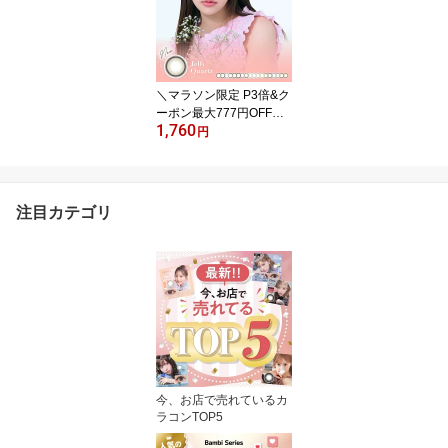
枚入×1箱】 スノーパー
プル スノーココア ハニ
ームーン セサミムーン
ブルーベリームーン スワ
ングレー スワンブルー
＼マラソン限定 P3倍&ク
アーモンド
ーポン最大777円OFF
1,760
／ 新色追加 カラコン
円
トパーズ TOPARDS 指原
莉乃 さっしー ワンデー 1
箱10枚入り 度あり 度な
し ゼリークォーツ ベイ
注目カテゴリ
ビーエスプレッソ ココト
パーズ モカリング ラテ
パール クリスタルブルー
ム デートトパーズ ツイ
ントパーズ
今、お店で売れているカ
ラコンTOP5