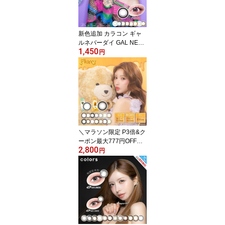
新色追加 カラコン ギャ
ルネバーダイ GAL NEVE
1,450
R DIE ちゃんみな ワンデ
円
ー 【10枚入り×1箱】 度
あり 度なし キャンディ
ホットティー ネバーダイ
レイニーベイビー イエン
チョコレート ビーマイン
＼マラソン限定 P3倍&ク
ーポン最大777円OFF
2,800
／ 【組み合わせ自由ま
円
とめ買い10枚入×2箱】カ
ラコン フルーリー ワン
デー 明日花キララ リン
グイエローゴールド 華麗
なキツネ のんびりマンチ
カン 愛されウサギ ぽん
ぽこたぬき 褒められパン
ダ 恋するバンビ わんぱ