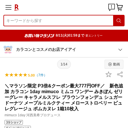
8/11(火)01:59まで
要エントリー
カラコンとコスメのお店アイアイ
1/14
動画
（
7
件）
5.00
＼マラソン限定 P3倍&クーポン最大777円OFF／ 新色追
加 カラコン 1day mimuco ミムコ ワンデー みきぽん ゼリ
ーグレー キャラメルスフレ ブラウンフォンデュ シュガー
ドーナツ メープルミルクティー メローストロベリー ピュ
レグレージュ ポムカヌレ 1箱10枚入
mimuco 1day 河西美希プロデュース