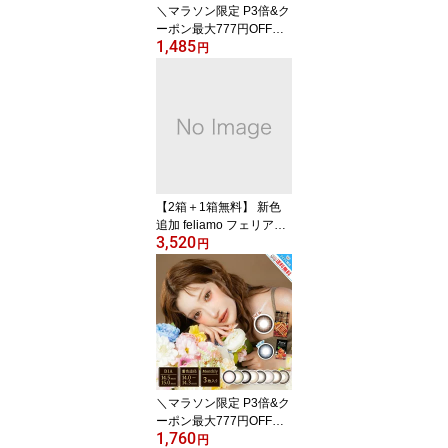
＼マラソン限定 P3倍&ク
くコアラ キマ
ーポン最大777円OFF
1,485
／ カラーズ ワンデー
円
カラコン colors 1day 一
条響 1箱10枚入 度あり
度なし 回らない水光カラ
コン 軸固定 ヌードルミ
エール アッシュルミエー
ル シルクティントベージ
ュ ハニーグロス ブラッ
クパール スパークリング
【2箱＋1箱無料】 新色
グレー
追加 feliamo フェリアモ
3,520
カラコンワンデー 白石麻
円
衣 【10枚入り×3箱 選べ
るおまけ付き】 度あり
度なし DIA 14.2mm 14.5
mm シュガーパール メル
ティバター タルトタタン
ウーロンティー サクラム
ース ティ
＼マラソン限定 P3倍&ク
ーポン最大777円OFF
1,760
／ 新色追加 カラコン
円