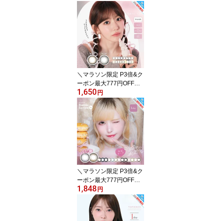
フルーリー マンスリー
明日花キララ 1ヶ月 【3
枚入×1箱】 DIA 14.5mm
ワッフルチェックブラウ
ン ワッフルチェックグレ
ー 愛されうさぎ キマグ
レネコ 褒められパンダ
ましゅまろ お月見だんご
＼マラソン限定 P3倍&ク
スイカソーダ
ーポン最大777円OFF
1,650
／ 新色追加 MOLAK モ
円
ラク カラコン 1ヵ月 1mo
nth 【2枚入り×1箱】 宮
脇咲良 度あり 度なし DI
A 14.2mm チェリッシュ
ブラウン グレーバニー
トゥインクルブラウン ピ
ンクボム ドリームグレー
ユニフォームブラック ブ
＼マラソン限定 P3倍&ク
ラウンバニー
ーポン最大777円OFF
1,848
／ 新色追加 エンジェル
円
カラー バンビシリーズ
カラコン 1day バンビ ワ
ンデー 益若つばさ 【10