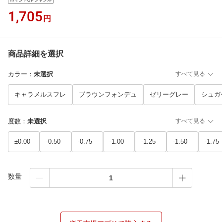
1,705
円
商品詳細を選択
カラー
：
未選択
すべて見る
キャラメルスフレ
ブラウンフォンデュ
ゼリーグレー
シュガ
度数
：
未選択
すべて見る
±0.00
-0.50
-0.75
-1.00
-1.25
-1.50
-1.75
数量