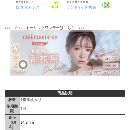
↓↓↓ ミムコトーリックワンデーはこちら ↓↓↓
商品説明
枚数
1箱10枚入り
使用期
1日
限
直径
（DI
14.2mm
A）