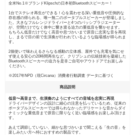
全米No.1※ブランドKlipschの日本初Bluetoothスピーカー！
1台でステレオ再生ができる！心を震わせる深い重低音や圧倒的な
存在感の得られる、唯一無二のポータブルスピーカーが登場しまし
た。大きなフルレンジドライバーと4つのパッシブラジエーター
が、空間だけでなく体中に響き渡る迫力の重低音を響かせます。
もちろん低音だけでなく高音や息づかいまで原音に忠実な音を再現
し、まるで目の前で生演奏が行われているような臨場感が得られま
す。
2個使いで味わえるさらなる感動の立体感、屋外でも充電を気にせ
ず使える安心の20時間再生など、クリプシュの伝統技術を凝縮した
Bluetoothスピーカーの迫力を是非ご自宅やアウトドアでお楽しみ
ください。
※2017年NPD（現Circana）消費者行動調査 データに基づく
商品説明
低音〜高音まで、生演奏のようにすべての音域を忠実に再現
ドライバーデザインの設計に細心の注意を払っているため、従来の
ポータブルスピーカーでは得られなかったデリケートな音からダイ
ナミックな重低音まで原音に限りなく近い臨場感をお楽しみ頂けま
す。
あえて調節していない、細かな息づかいまで聞こえる「生の音」を
楽しみたい方へ特におすすめの製品です。