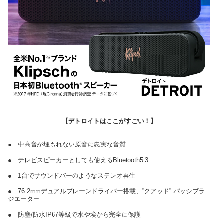
【デトロイトはここがすごい！】
● 中高音が埋もれない原音に忠実な音質
● テレビスピーカーとしても使えるBluetooth5.3
● 1台でサウンドバーのようなステレオ再生
● 76.2mmデュアルプレーンドライバー搭載、”クアッド” パッシブラ
ジエーター
● 防塵/防水IP67等級で水や埃から完全に保護