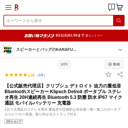
8/11(火)01:59まで
要エントリー
スピーカーとバッグのKARAF
U
1/23
動画
（
3
件）
5.00
【公式販売代理店】クリプシュ デトロイト 迫力の重低音
Bluetoothスピーカー Klipsch Detroit ポータブル ステレ
オ再生 20H連続再生 Bluetooth 5.3 防塵 防水 IP67 マイク
通話 モバイルバッテリー 充電器
1台で大満足のステレオ再生 重低音や圧倒的な存在感！唯一無二のポータブ
ルスピーカー登場。取り外せるストラップ付き。