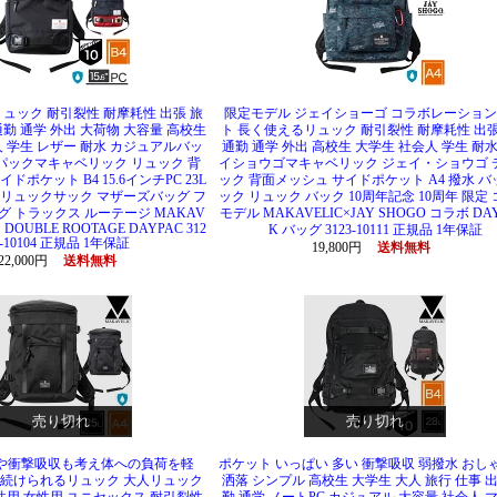
ュック 耐引裂性 耐摩耗性 出張 旅
限定モデル ジェイショーゴ コラボレーション
通勤 通学 外出 大荷物 大容量 高校生
ト 長く使えるリュック 耐引裂性 耐摩耗性 出張
 学生 レザー 耐水 カジュアルバッ
通勤 通学 外出 高校生 大学生 社会人 学生 耐水
イパックマキャベリック リュック 背
イショウゴマキャベリック ジェイ・ショウゴ 
ドポケット B4 15.6インチPC 23L
ック 背面メッシュ サイドポケット A4 撥水 
 リュックサック マザーズバッグ フ
ック リュック バック 10周年記念 10周年 限定
 トラックス ルーテージ MAKAV
モデル MAKAVELIC×JAY SHOGO コラボ DAY
S DOUBLE ROOTAGE DAYPAC 312
K バッグ 3123-10111 正規品 1年保証
3-10104 正規品 1年保証
19,800円
送料無料
22,000円
送料無料
売り切れ
売り切れ
や衝撃吸収も考え体への負荷を軽
ポケット いっぱい 多い 衝撃吸収 弱撥水 おし
続けられるリュック 大人リュック
洒落 シンプル 高校生 大学生 大人 旅行 仕事 出