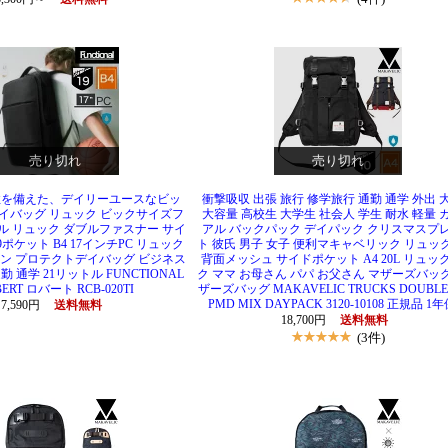
売り切れ
売り切れ
性を備えた、デイリーユースなビッ
衝撃吸収 出張 旅行 修学旅行 通勤 通学 外出 
イバッグ リュック ビックサイズフ
大容量 高校生 大学生 社会人 学生 耐水 軽量 
ル リュック ダブルファスナー サイ
アル バックパック デイパック クリスマスプ
ポケット B4 17インチPC リュック
ト 彼氏 男子 女子 便利マキャベリック リュッ
ロン プロテクトデイバッグ ビジネス
背面メッシュ サイドポケット A4 20L リュッ
 通学 21リットル FUNCTIONAL
ク ママ お母さん パパ お父さん マザーズバッ
ERT ロバート RCB-020TI
ザーズバッグ MAKAVELIC TRUCKS DOUBLE 
PMD MIX DAYPACK 3120-10108 正規品 1
7,590円
送料無料
18,700円
送料無料
(3件)