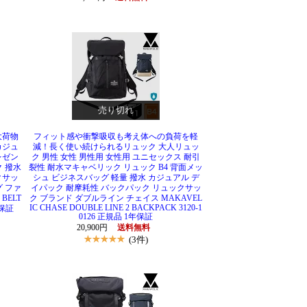
売り切れ
大荷物
フィット感や衝撃吸収も考え体への負荷を軽
カジュ
減！長く使い続けられるリュック 大人リュッ
レゼン
ク 男性 女性 男性用 女性用 ユニセックス 耐引
ク 撥水
裂性 耐水マキャベリック リュック B4 背面メッ
クサッ
シュ ビジネスバッグ 軽量 撥水 カジュアル デ
グ ファ
イパック 耐摩耗性 バックパック リュックサッ
BELT
ク ブランド ダブルライン チェイス MAKAVEL
IC CHASE DOUBLE LINE 2 BACKPACK 3120-1
年保証
0126 正規品 1年保証
20,900円
送料無料
(3件)