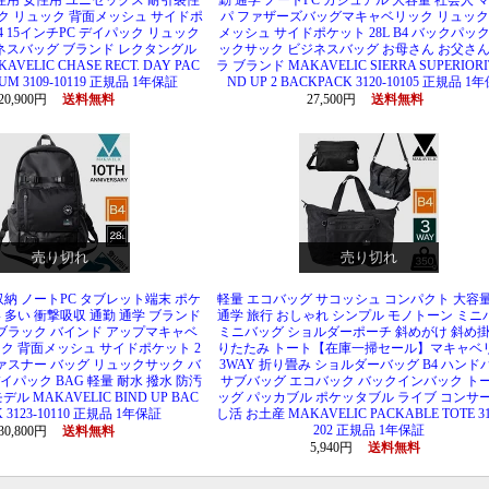
性用 女性用 ユニセックス 耐引裂性
勤 通学 ノートPC カジュアル 大容量 社会人 マ
ク リュック 背面メッシュ サイドポ
パ ファザーズバッグマキャベリック リュック
A4 15インチPC デイパック リュック
メッシュ サイドポケット 28L B4 バックパック
ネスバッグ ブランド レクタングル
ックサック ビジネスバッグ お母さん お父さん
VELIC CHASE RECT. DAY PAC
ラ ブランド MAKAVELIC SIERRA SUPERIORI
UM 3109-10119 正規品 1年保証
ND UP 2 BACKPACK 3120-10105 正規品 1
20,900円
送料無料
27,500円
送料無料
売り切れ
売り切れ
C収納 ノートPC タブレット端末 ポケ
軽量 エコバッグ サコッシュ コンパクト 大容量
 多い 衝撃吸収 通勤 通学 ブランド
通学 旅行 おしゃれ シンプル モノトーン ミニ
 ブラック バインド アップマキャベ
ミニバッグ ショルダーポーチ 斜めがけ 斜め掛
ク 背面メッシュ サイドポケット 2
りたたみ トート【在庫一掃セール】マキャベ
水ファスナー バッグ リュックサック バ
3WAY 折り畳み ショルダーバッグ B4 ハンド
イパック BAG 軽量 耐水 撥水 防汚
サブバッグ エコバック バックインバック ト
ル MAKAVELIC BIND UP BAC
ッグ パッカブル ポケッタブル ライブ コンサー
 3123-10110 正規品 1年保証
し活 お土産 MAKAVELIC PACKABLE TOTE 31
202 正規品 1年保証
30,800円
送料無料
5,940円
送料無料