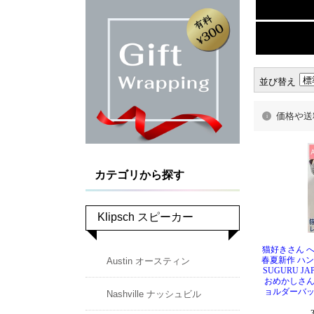
並び替え
価格や送
猫好きさん へ
春夏新作 ハン
SUGURU J
おめかしさん
ョルダーバッ