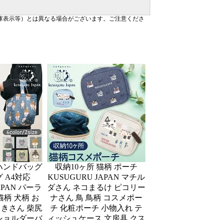
庫表示等）とは異なる場合がございます。ご注意くださ
 ハンドバッグ
収納10ヶ所 猫柄 ポーチ
 A4対応
KUSUGURU JAPAN マチル
APAN パーラ
ダさん ネコまるけ ピコリー
柄 犬柄 お
ナさん 鳥 鳥柄 コスメポー
まきさん 柴尻
チ 化粧ポーチ 小物入れ テ
 ショルダーバ
ィッシュケース 文房具 クス