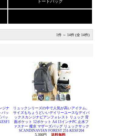
トートバッグ
1件 ～ 14件 (全 14件)
ンジナ
リュックシリーズの中で人気が高いアイテム。
トバッ
サイズもちょうどいいデイリーユースなデイパ
ズバッ
ックスカンジナビアンフォレスト リュック 背
KESF1
面ポケット 12ポケット A4 13インチPC 止水フ
ァスナー 撥水 マザーズバッグ リュックサック
SCANDINAVIAN FOREST 251-KESF204
5,390円
送料無料