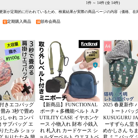
1件 ～ 14件 (全 14件)
更新が定期的に行われているため、検索結果が実際の商品ページの内容（価格、在
品
定期購入商品
頒布会商品
付きエコバッグ
【新商品】FUNCTIONAL
2025 春夏新作
折り畳み 3秒で畳め
ポーチ＋多機能ベルト A.P
トートバッグ
 おしゃれ コンパ
UTILITY CASE イヤホンケ
KUSUGURU J
物 サブバッグ エ
ース 小物入れ 財布 小銭入
ーすずらん堂 猫
りたたみ ショッ
れ 札入れ カードケース シ
めかしさん ち
 おりたたみ 簡
ョルダーベルト ウエストベ
君 ミニバッグ