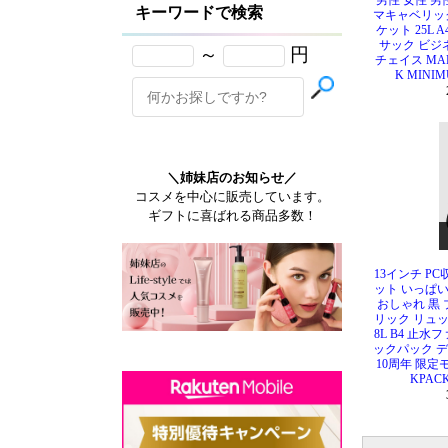
男性 女性 男
マキャベリッ
ケット 25L 
サック ビジ
チェイス MAKA
K MINIM
13インチ P
ット いっぱい
おしゃれ 黒
リック リュッ
8L B4 止
ックパック デ
10周年 限定モデ
KPACK