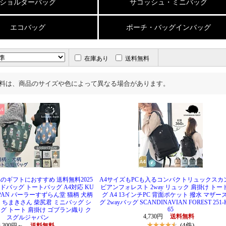
ショルダーバッグ
サコッシュ・ミニバッグ
エコバッグ
ポーチ・バッグインバッグ
在庫あり
送料無料
料は、商品のサイズや色によって異なる場合があります。
のギフトにおすすめ 送料無料2025
A4サイズもPCも入るコンパクトリュックスカ
ドバッグ トートバッグ A4対応 KU
ビアンフォレスト 2way リュック 肩掛け トー
APAN パーラーすずらん堂 猫柄 犬柄
グ A4 13インチPC 背面ポケット 撥水 マザー
 ちまきさん 柴尻君 ミニバッグ シ
グ 2wayバッグ SCANDINAVIAN FOREST 251-
65
グ トート 肩掛け ゴブラン織り ク
4,730円
送料無料
スグルジャパン
(4件)
3,300円～
送料無料