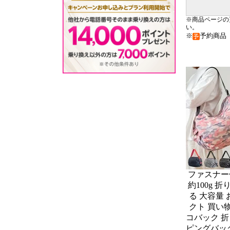
※商品ページの
い。
※
予約商
ファスナー
約100g 
る 大容量
クト 買い
コバック 折
ピングバッグ