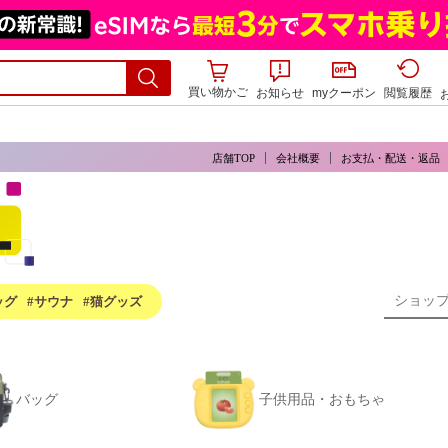
買い物かご
お知らせ
myクーポン
閲覧履歴
店舗TOP
会社概要
お支払・配送・返品
ッグ
#サウナ
#猫グッズ
バッグ
子供用品・おもちゃ