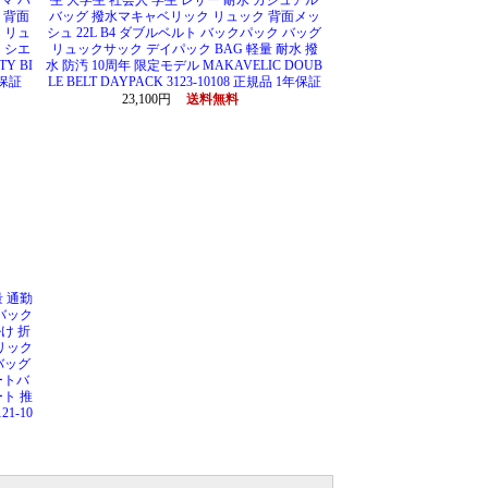
マ パ
生 大学生 社会人 学生 レザー 耐水 カジュアル
 背面
バッグ 撥水マキャベリック リュック 背面メッ
 リュ
シュ 22L B4 ダブルベルト バックパック バッグ
 シエ
リュックサック デイパック BAG 軽量 耐水 撥
TY BI
水 防汚 10周年 限定モデル MAKAVELIC DOUB
年保証
LE BELT DAYPACK 3123-10108 正規品 1年保証
23,100円
送料無料
 通勤
バック
け 折
リック
バッグ
ートバ
ト 推
21-10