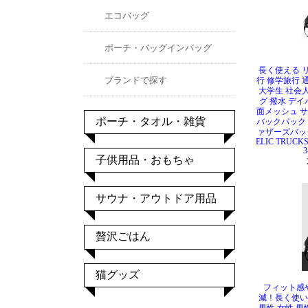
長く使える リ
行 修学旅行 
大学生 社会人
グ 撥水 デ
面メッシュ サイ
バックパック
ァザーズバッグ
ELIC TRUCK
フィット感
減！長く使い