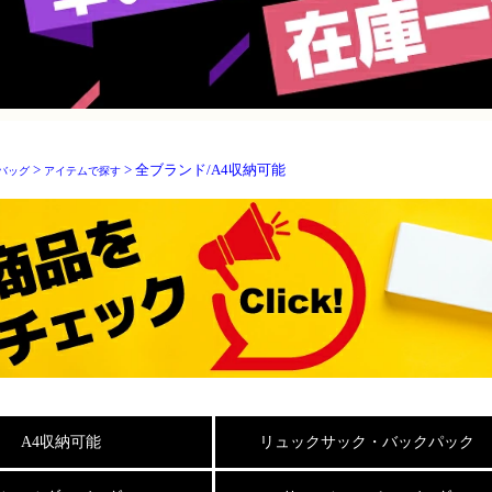
>
> 全ブランド/A4収納可能
バッグ
アイテムで探す
A4収納可能
リュックサック・バックパック