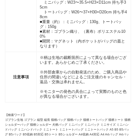
ミニバッグ：W23〜35.5×H23×D11cm 持ち手3
5cm
トートバッグ：W26〜37×H30×D20cm 持ち手4
8cm
■重量（約）：ミニバッグ：130g、トートバッ
グ：150g
■素材：ゴブラン織り、（裏布）ポリエステル10
0%
■開閉：マグネット（内ポケットがバッグの蓋と
なります）
※柄は生地の裁断箇所によって異なる場合がござ
います。あらかじめご了承ください。
※外部倉庫からの自動発送のため、ご購入商品や
注意事項
住所の間違いなどによるご注文後のキャンセル・
返品・交換は承れません。
※モニターの発色の具合によって実際のものと色
が異なる場合がございます。
【検索ワード】
ゴブラン生地 ゴブラン 縦型 縦長 猫柄バッグ 猫柄バック 猫柄トートバッグ 猫柄トート 猫柄
ショルダーバッグ 猫柄ショルダー 犬柄バッグ ミニバッグ ミニバック ミニサイズ ミニハン
ドバッグ ミニハンドバック ミニトート ミニトートバッグ ミニトートバック A5 B5 B5バッ
グ B5バック B5収納 B5対応 B5トート B5ショルダー A4収納 A4対応 A4 A4バッグ A4バッ