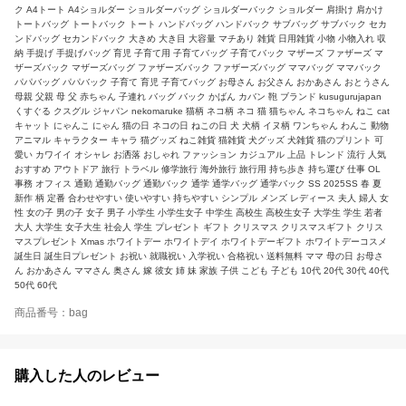
ク A4トート A4ショルダー ショルダーバッグ ショルダーバック ショルダー 肩掛け 肩かけ
トートバッグ トートバック トート ハンドバッグ ハンドバック サブバッグ サブバック セカ
ンドバッグ セカンドバック 大きめ 大き目 大容量 マチあり 雑貨 日用雑貨 小物 小物入れ 収
納 手提げ 手提げバッグ 育児 子育て用 子育てバッグ 子育てバック マザーズ ファザーズ マ
ザーズバック マザーズバッグ ファザーズバック ファザーズバッグ ママバッグ ママバック
パパバッグ パパバック 子育て 育児 子育てバッグ お母さん お父さん おかあさん おとうさん
母親 父親 母 父 赤ちゃん 子連れ バッグ バック かばん カバン 鞄 ブランド kusugurujapan
くすぐる クスグル ジャパン nekomaruke 猫柄 ネコ柄 ネコ 猫 猫ちゃん ネコちゃん ねこ cat
キャット にゃんこ にゃん 猫の日 ネコの日 ねこの日 犬 犬柄 イヌ柄 ワンちゃん わんこ 動物
アニマル キャラクター キャラ 猫グッズ ねこ雑貨 猫雑貨 犬グッズ 犬雑貨 猫のプリント 可
愛い カワイイ オシャレ お洒落 おしゃれ ファッション カジュアル 上品 トレンド 流行 人気
おすすめ アウトドア 旅行 トラベル 修学旅行 海外旅行 旅行用 持ち歩き 持ち運び 仕事 OL
事務 オフィス 通勤 通勤バッグ 通勤バック 通学 通学バッグ 通学バック SS 2025SS 春 夏
新作 柄 定番 合わせやすい 使いやすい 持ちやすい シンプル メンズ レディース 夫人 婦人 女
性 女の子 男の子 女子 男子 小学生 小学生女子 中学生 高校生 高校生女子 大学生 学生 若者
大人 大学生 女子大生 社会人 学生 プレゼント ギフト クリスマス クリスマスギフト クリス
マスプレゼント Xmas ホワイトデー ホワイトデイ ホワイトデーギフト ホワイトデーコスメ
誕生日 誕生日プレゼント お祝い 就職祝い 入学祝い 合格祝い 送料無料 ママ 母の日 お母さ
ん おかあさん ママさん 奥さん 嫁 彼女 姉 妹 家族 子供 こども 子ども 10代 20代 30代 40代
50代 60代
商品番号：bag
購入した人のレビュー