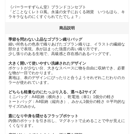
《パーラーすずらん堂》ブランドコンセプト
「どことなくレトロ風。永遠の女子におくる雑貨 いつもほら、キ
ラキラなものにくすぐられてたでしょ？」
商品説明
季節を問わない上品なゴブラン織りバッグ
細い何色もの色糸で織りあげたゴブラン織りは、イラストの繊細な
部分まで表現。糸が詰まった強度の高い織り方です。
少し張りのある生地で、高級感と存在感のあるバッグです。
大きく開いて使いやすい洗練されたデザイン
ポケットが少ない分、大きなスペースに物を自由に収納でき、必要
な物が一目でわかります。
裏地は、表のデザインにぴったりと合うようそれぞれこだわりのカ
ラーが使われています。
どちらも軽量なのにたっぷり入る、選べる2サイズ
ミニバッグ：A4収納（横向き）、乾電池（単1）1個分の軽さ
トートバッグ：A4収納（縦向き）、みかん1個分の軽さ ※平均的な
サイズのみかん
蓋になり中身を隠せるフラップポケット
内側のポケットを引き出し、マグネットで止めることで中が見えに
くくなります。