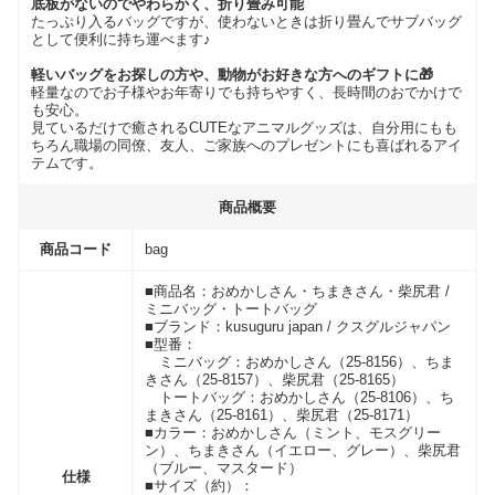
底板がないのでやわらかく、折り畳み可能
たっぷり入るバッグですが、使わないときは折り畳んでサブバッグ
として便利に持ち運べます♪
軽いバッグをお探しの方や、動物がお好きな方へのギフトに🎁
軽量なのでお子様やお年寄りでも持ちやすく、長時間のおでかけで
も安心。
見ているだけで癒されるCUTEなアニマルグッズは、自分用にもも
ちろん職場の同僚、友人、ご家族へのプレゼントにも喜ばれるアイ
テムです。
商品概要
商品コード
bag
■商品名：おめかしさん・ちまきさん・柴尻君 /
ミニバッグ・トートバッグ
■ブランド：kusuguru japan / クスグルジャパン
■型番：
ミニバッグ：おめかしさん（25-8156）、ちま
きさん（25-8157）、柴尻君（25-8165）
トートバッグ：おめかしさん（25-8106）、ち
まきさん（25-8161）、柴尻君（25-8171）
■カラー：おめかしさん（ミント、モスグリー
ン）、ちまきさん（イエロー、グレー）、柴尻君
（ブルー、マスタード）
仕様
■サイズ（約）：