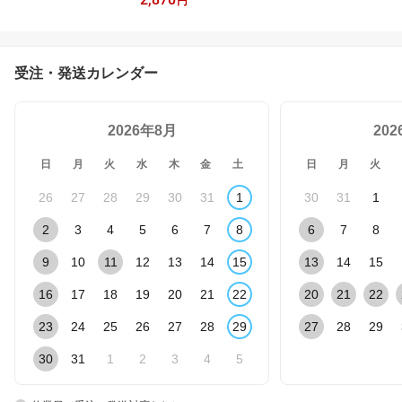
円
焼 寿司 割烹 居酒
屋 旅館 ホテル バイ
キング
受注・発送カレンダー
2026年8月
20
日
月
火
水
木
金
土
日
月
火
26
27
28
29
30
31
1
30
31
1
2
3
4
5
6
7
8
6
7
8
9
10
11
12
13
14
15
13
14
15
16
17
18
19
20
21
22
20
21
22
23
24
25
26
27
28
29
27
28
29
30
31
1
2
3
4
5