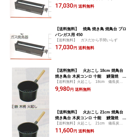
17,030
送料無料
円
【送料無料】 焼鳥 焼き鳥 焼鳥台 プロ
パンガス用 450
【送料無料】 ガスだから手間いらず
17,030
送料無料
円
【送料無料】 火おこし 18cm 焼鳥台
焼き鳥台 木炭コンロ 十能 鰻蒲焼 蒲
【送料無料】火起こし 18cm 備長炭、お
焼き 秋刀魚の塩焼き 備長炭 おが炭
が炭使用
9,980
送料無料
円
【送料無料】 火おこし 21cm 焼鳥台
焼き鳥台 木炭コンロ 十能 鰻蒲焼 蒲
【送料無料】火起こし 21cm 備長炭、お
焼き 秋刀魚の塩焼き 備長炭 おが炭
が炭使用
11,600
送料無料
円