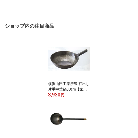
ショップ内の注目商品
横浜山田工業所製 打出し
片手中華鍋30cm【家庭
3,930
用にお勧めサイズ】北京
円
鍋30cm（板厚1．2ミ
リ）底は平らではありま
せん