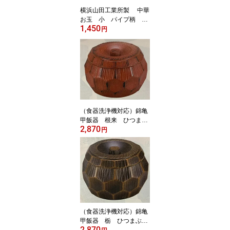
横浜山田工業所製 中華
お玉 小 パイプ柄 町
1,450
中華 台湾小皿料理
円
（食器洗浄機対応）錦亀
甲飯器 根来 ひつまぶ
2,870
し 鰻重 うな重 蒲
円
焼 寿司 割烹 居酒
屋 旅館 ホテル バイ
キング
（食器洗浄機対応）錦亀
甲飯器 栃 ひつまぶ
2,870
し 鰻重 うな重 蒲