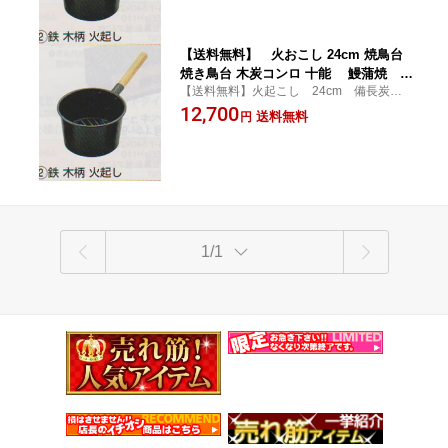
【送料無料】 火おこし 24cm 焼鳥台
焼き鳥台 木炭コンロ 十能 鰻蒲焼 蒲
【送料無料】火起こし 24cm 備長炭、お
焼き 秋刀魚の塩焼き 備長炭 おが炭
が炭使用
12,700
送料無料
円
1/1