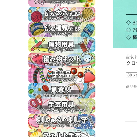
パピー毛糸
ニッケビクター春夏糸
リッチモア毛糸
ダルマ春夏糸
極細 （0～1号）
ハマナカ毛糸
ダルマレース糸
合細 （1～2号）
ツイード
オリムパス毛糸
オリムパス春夏糸
中細 （2～4号）
ロービング
ダイヤモンド毛糸
品切れ 1
編み針一覧
オリムパスレース糸
合太 （4～5号）
クロ
ファー毛糸
スキー毛糸
かぎ針・レース針
リッチモア春夏糸
あみぐるみキット
並太 （6～8号）
オーガニックコットン
ダルマ毛糸
棒針
パピー春夏糸
かわいいあみぐるみ
極太 （9～12号）
商品
手作りキット
タティングレース
クロバー毛糸
輪針
スキー春夏糸
キャラクターキット
超極太 （13号以上）
テディベア
麻・リネン
内藤商事毛糸
レザーコード
アフガン針
ハマナカ春夏糸
縁起物のあみぐるみ
ハーバリウム
ストローヤーン
DMC
ゴム
タティングレース針
ダイヤ春夏糸
ソーイング用品
エコアンダリヤのキット
染色
スタジオエフ
くつした・ソックス用毛糸
リボン・テープ・ロープ
「ニットプロ」
内藤商事春夏糸
糸
エコクラフトハマナカキット
ししゅう糸・刺し子糸
粘土
野呂英作毛糸
バッグ・帽子用糸