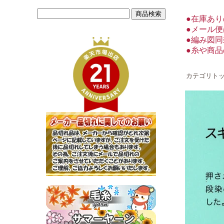
●在庫あ
●メール
●編み図
●糸や商
カテゴリト
ニッケビクター毛糸