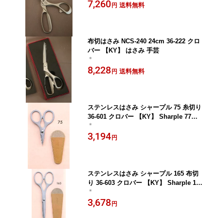
7,260
送料無料
円
布切はさみ NCS-240 24cm 36-222 クロ
バー 【KY】 はさみ 手芸
＊
8,228
送料無料
円
ステンレスはさみ シャープル 75 糸切り
36-601 クロバー 【KY】 Sharple 77m
＊
m はさみ 手芸 本革サック付 ミニ
3,194
円
ステンレスはさみ シャープル 165 布切
り 36-603 クロバー 【KY】 Sharple 16
＊
5mm はさみ 手芸 本革サック付
3,678
円