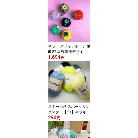
ッグ 帽子 ストローヤー
ン 手芸糸
キット スフィアポーチ gl
itt-27 星野真美デザイン
1,694
【KN】 編み物キット 手
円
編みキット
スキー毛糸 スパークリン
グスター【KY】キラキラ
290
サマーヤーン 毛糸 編み
円
物