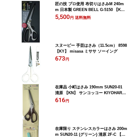
匠の技 プロ使用 布切りはさみM 240m
m 日本製 GREEN BELL G-5150 【K
Y】
5,500
送料無料
円
スヌーピー 手芸はさみ（11.5cm） 8598
【KY】 misasa ミササ ソーイング
673
円
在庫品 小町はさみ 190mm SUN20-01
清原 【KN】 サンコッコー KIYOHARA
ステンレス ハサミ 手芸 ソーイング
616
円
在庫限り ステンレスカラーはさみ 200m
m SUN20-11 (グリーン) 清原 2F-C 【K