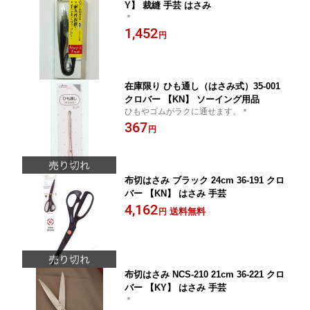
Y】 裁縫 手芸 はさみ
＊
1,452
円
在庫限り ひも通し（はさみ式）35-001
クロバー 【KN】 ソーイング用品
ひもやゴムがラクに通せます。＊
367
円
布切はさみ ブラック 24cm 36-191 クロ
バー 【KN】 はさみ 手芸
4,162
送料無料
円
布切はさみ NCS-210 21cm 36-221 クロ
バー 【KY】 はさみ 手芸
＊