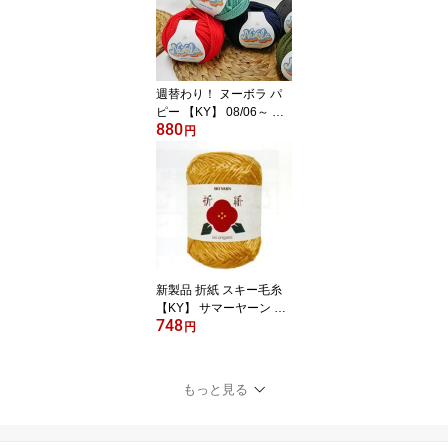
週替わり！ ヌーボラ パ
ピー 【KY】 08/06～ サ
880
マーヤーン 春夏 毛糸 pu
円
ppy 編み物 手編み糸
新製品 折紙 スキー毛糸
【KY】 サマーヤーン 毛
748
糸 編み物
円
もっと見る