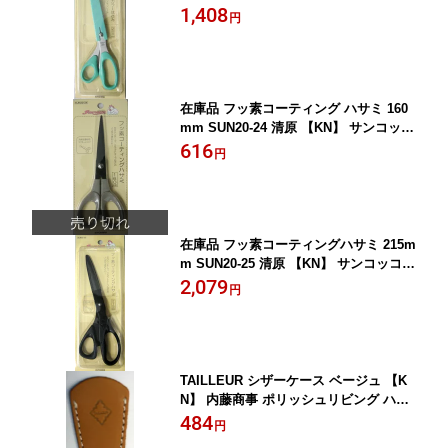
N】 サンコッコー KIYOHARA はさみ 手
1,408
円
芸 ソーイング
在庫品 フッ素コーティング ハサミ 160
mm SUN20-24 清原 【KN】 サンコッコ
ー KIYOHARA はさみ 手芸 ソーイング
616
円
在庫品 フッ素コーティングハサミ 215m
m SUN20-25 清原 【KN】 サンコッコー
KIYOHARA はさみ 手芸 ソーイング
2,079
円
TAILLEUR シザーケース ベージュ 【K
N】 内藤商事 ポリッシュリビング ハサ
ミ用レザーカバー
484
円