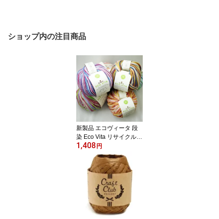
ショップ内の注目商品
新製品 エコヴィータ 段
染 Eco Vita リサイクルコ
1,408
ットン 【KN】サマーヤ
円
ーン 388M DMC 毛糸 編
み物