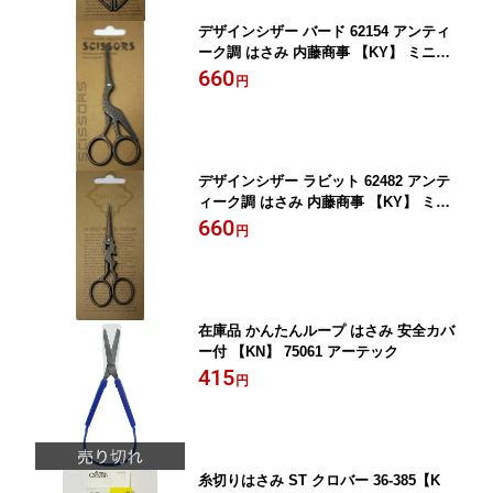
デザインシザー バード 62154 アンティ
ーク調 はさみ 内藤商事 【KY】 ミニシ
ザー ミニはさみ
660
円
デザインシザー ラビット 62482 アンテ
ィーク調 はさみ 内藤商事 【KY】 ミニ
シザー ミニはさみ
660
円
在庫品 かんたんループ はさみ 安全カバ
ー付 【KN】 75061 アーテック
415
円
糸切りはさみ ST クロバー 36-385【K