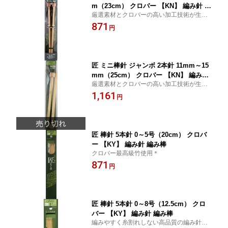
m（23cm） クロバー 【KN】 編み針 編
厳選素材とクロバーの高い加工技術が生ん
み棒 玉付
だこだわりの逸品。＊
871
円
匠 ミニ棒針 ジャンボ 2本針 11mm～15
mm（25cm） クロバー 【KN】 編み針
厳選素材とクロバーの高い加工技術が生ん
編み棒 玉付
だこだわりの逸品。＊
1,161
円
匠 棒針 5本針 0～5号（20cm） クロバ
ー 【KY】 編み針 編み棒
クロバー最高級竹使用＊
871
円
匠 棒針 5本針 0～8号（12.5cm） クロ
バー 【KY】 編み針 編み棒
編みやすく糸割れしない高品質の編み針。