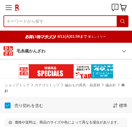
8/11(火)01:59まで
要エントリー
毛糸蔵かんざわ
ショップトップ
カテゴリトップ
編みもの用具・副資材
編み針
棒
針
売り切れを含む
標準
価格や送料は、商品のサイズや色によって異なる場合があります。