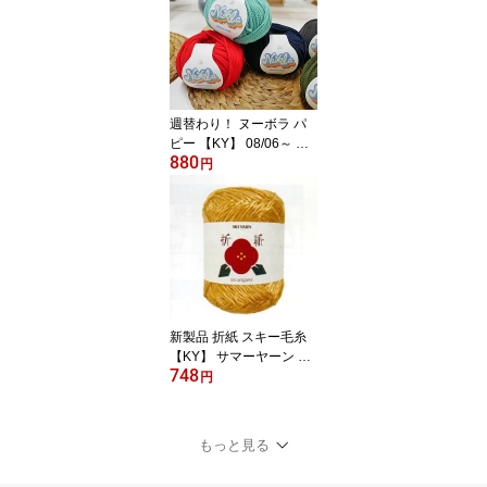
週替わり！ ヌーボラ パ
ピー 【KY】 08/06～ サ
880
マーヤーン 春夏 毛糸 pu
円
ppy 編み物 手編み糸
新製品 折紙 スキー毛糸
【KY】 サマーヤーン 毛
748
糸 編み物
円
もっと見る