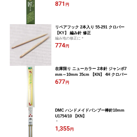
＊
871
円
リペアフック 2本入り 55-291 クロバー
【KY】 編み針 修正
編み地の修正に＊
774
円
在庫限り ニューカラー 2本針 ジャンボ7
mm～10mm 35cm 【KN】 4H クロバー
677
円
DMC ハンドメイドバンブー棒針10mm
U1754/10 【KN】
＊
1,355
円