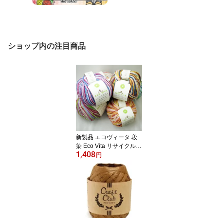
ショップ内の注目商品
新製品 エコヴィータ 段
染 Eco Vita リサイクルコ
1,408
ットン 【KN】サマーヤ
円
ーン 388M DMC 毛糸 編
み物