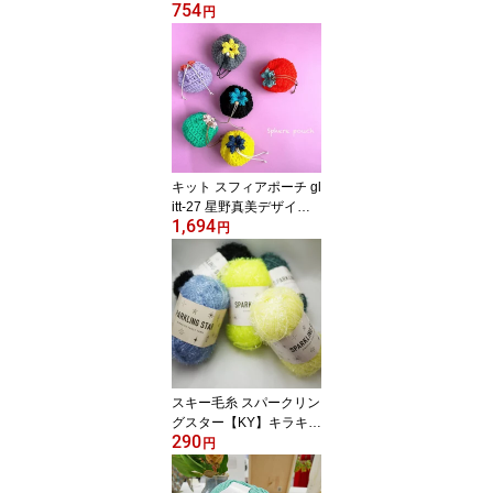
754
ーヤーン 毛糸 編み物 バ
円
ッグ 帽子 ストローヤー
ン 手芸糸
キット スフィアポーチ gl
itt-27 星野真美デザイン
1,694
【KN】 編み物キット 手
円
編みキット
スキー毛糸 スパークリン
グスター【KY】キラキラ
290
サマーヤーン 毛糸 編み
円
物