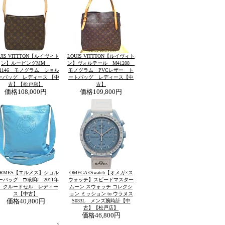
UIS VITTTON【ルイヴィト
LOUIS VITTTON【ルイヴィト
ン】ルーピングMM
ン】ヴォルテール M41208
51146 モノグラム ショル
モノグラム PVCレザー ト
ーバッグ レディース 【中
ートバッグ レディース【中
古】【松戸店】
古】
価格
108,000円
価格
109,800円
ERMES【エルメス】ショル
OMEGA×Swatch【オメガ×ス
ーバッグ □0刻印 2011年
ウォッチ】スピードマスター
 クルードセル レディー
ムーン スウォッチ コレクシ
ス【中古】
ョン ミッション to ウラヌス
価格
40,800円
S033L メンズ腕時計【中
古】【松戸店】
価格
46,800円