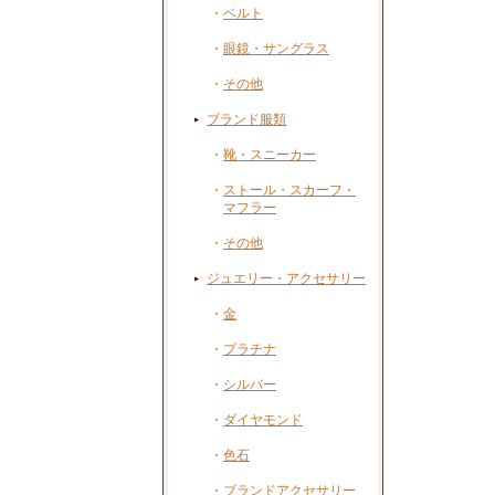
・
ベルト
・
眼鏡・サングラス
・
その他
ブランド服類
・
靴・スニーカー
・
ストール・スカーフ・
マフラー
・
その他
ジュエリー・アクセサリー
・
金
・
プラチナ
・
シルバー
・
ダイヤモンド
・
色石
・
ブランドアクセサリー