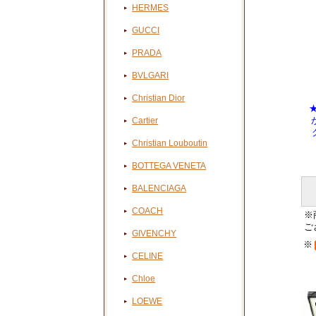
HERMES
GUCCI
PRADA
BVLGARI
Christian Dior
Cartier
Christian Louboutin
BOTTEGA VENETA
BALENCIAGA
COACH
※
ご
GIVENCHY
※
CELINE
Chloe
LOEWE