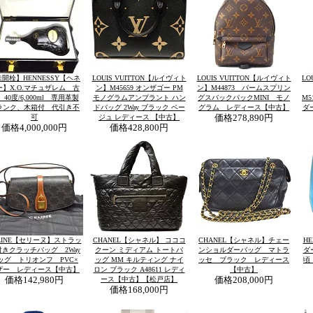
開栓】HENNESSY【ヘネ
LOUIS VUITTON【ルイヴィト
LOUIS VUITTON【ルイヴィト
LO
ー】X.O.マチュザレム 古
ン】M45659 オンザゴー PM
ン】M44873 パームスプリン
40度/6,000ml 専用革製
モノグラムアンプラント ハン
グスバックパックMINI モノ
M
ランク、木箱付 代引き不
ドバッグ 2Way ブラック ベー
グラム レディース【中古】
ダ
可
ジュ レディース 【中古】
価格
278,890円
価格
4,000,000円
価格
428,800円
LINE【セリーヌ】ストラッ
CHANEL【シャネル】 コココ
CHANEL【シャネル】チェー
H
付きクラッチバッグ 2Way
クーン ミディアム トートバ
ンショルダーバッグ マトラ
ダ
ッグ トリオンフ PVC×
ッグ MM キルティング ナイ
ッセ ブラック レディース
頃
ザー レディース【中古】
ロン ブラック A48611 レディ
【中古】
価格
142,980円
ース【中古】【松戸店】
価格
208,000円
価格
168,000円