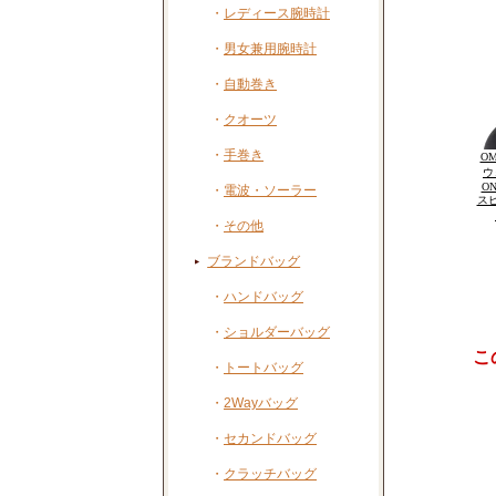
・
レディース腕時計
・
男女兼用腕時計
・
自動巻き
・
クオーツ
・
手巻き
OM
ウ
ON
・
電波・ソーラー
ス
・
その他
ブランドバッグ
・
ハンドバッグ
・
ショルダーバッグ
こ
・
トートバッグ
・
2Wayバッグ
・
セカンドバッグ
・
クラッチバッグ