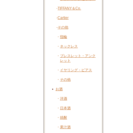
-
TIFFANY＆Co.
-
Cartier
-
その他
・
指輪
・
ネックレス
・
ブレスレット・アンク
レット
・
イヤリング・ピアス
・
その他
お酒
・
洋酒
・
日本酒
・
焼酎
・
果汁酒