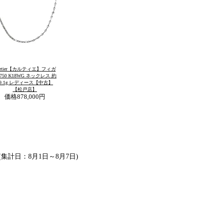
artier【カルティエ】フィガ
750 K18WG ネックレス 約
29.1g レディース【中古】
【松戸店】
価格
878,000円
 (集計日：8月1日～8月7日)