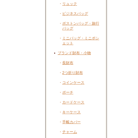
・
リュック
・
ビジネスバッグ
・
ボストンバッグ・旅行
バッグ
・
ミニバッグ・ミニポシ
ェット
ブランド財布・小物
・
長財布
・
2つ折り財布
・
コインケース
・
ポーチ
・
カードケース
・
キーケース
・
手帳カバー
・
チャーム