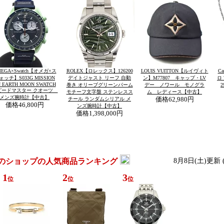
EGA×Swatch【オメガ×ス
ROLEX【ロレックス】126200
LOUIS VUITTON【ルイヴィト
C
ォッチ】S033G MISSION
デイトジャスト リーフ 自動
ン】M77807 キャップ・LV
ロ 
 EARTH MOON SWATCH
巻き オリーブグリーンパーム
デー ノワール モノグラ
ピードマスター クオーツ
モチーフ文字盤 ステンレスス
ム レディース【中古】
メンズ腕時計【中古】
チール ランダムシリアル メ
価格
62,980円
価格
46,800円
ンズ腕時計【中古】
価格
1,398,000円
のショップの人気商品ランキング
8月8日(土)更新
1
2
3
位
位
位