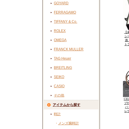
GOYARD
FERRAGAMO
TIFFANY & Co.
ROLEX
【未
シ
OMEGA
酒 
ト
FRANCK MULLER
TAG Heuer
BREITLING
SEIKO
CASIO
その他
CE
プ
アイテムから探す
バ
レ
時計
・
メンズ腕時計