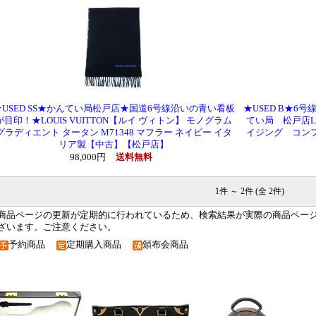
★USED SS★かんてい局松戸店★国道6号線沿いの青い看板
★USED B★
が目印！★LOUIS VUITTON【ルイ ヴィトン】 モノグラム
てい局 松戸店LO
グラディエント タータン M71348 マフラー ネイビー イタ
イジング コンフ
リア製【中古】【松戸店】
98,000円
送料無料
1件 ～ 2件 (全 2件)
商品ページの更新が定期的に行われているため、検索結果が実際の商品ペー
ざいます。ご注意ください。
予約商品
定期購入商品
頒布会商品