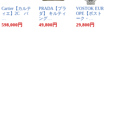
C​a​r​t​i​e​r​【​カ​ル​テ​
P​R​A​D​A​【​プ​ラ​
V​O​S​T​O​K​ ​E​U​R​
ィ​エ​】​2​C​ ​バ​
ダ​】​ ​キ​ル​テ​ィ​
O​P​E​【​ボ​ス​ト​
…
ン​グ​…
ー​ク​・​…
598,000
円
49,800
円
29,800
円