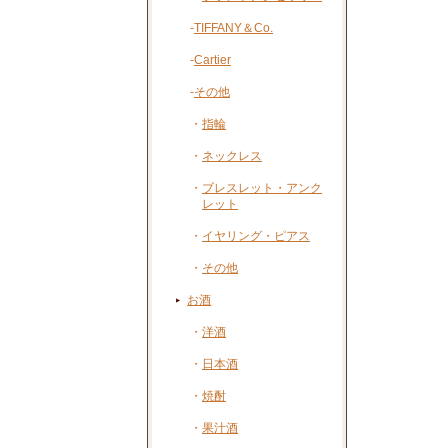
-
TIFFANY＆Co.
-
Cartier
-
その他
・
指輪
・
ネックレス
・
ブレスレット・アンク
レット
・
イヤリング・ピアス
・
その他
お酒
・
洋酒
・
日本酒
・
焼酎
・
果汁酒