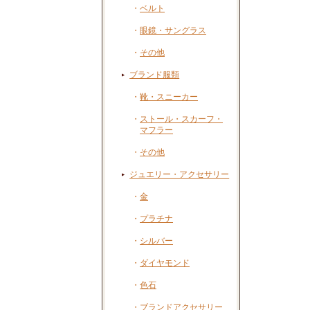
・
ベルト
・
眼鏡・サングラス
・
その他
ブランド服類
・
靴・スニーカー
・
ストール・スカーフ・
マフラー
・
その他
ジュエリー・アクセサリー
・
金
・
プラチナ
・
シルバー
・
ダイヤモンド
・
色石
・
ブランドアクセサリー