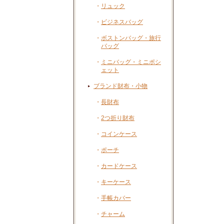
・
リュック
・
ビジネスバッグ
・
ボストンバッグ・旅行
バッグ
・
ミニバッグ・ミニポシ
ェット
ブランド財布・小物
・
長財布
・
2つ折り財布
・
コインケース
・
ポーチ
・
カードケース
・
キーケース
・
手帳カバー
・
チャーム