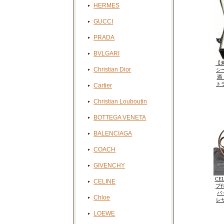
HERMES
GUCCI
PRADA
BVLGARI
【未
Christian Dior
シ
酒 
ト
Cartier
Christian Louboutin
BOTTEGA VENETA
BALENCIAGA
COACH
GIVENCHY
CE
CELINE
プ
バ
Chloe
レ
LOEWE