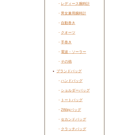
・
レディース腕時計
・
男女兼用腕時計
・
自動巻き
・
クオーツ
・
手巻き
・
電波・ソーラー
・
その他
ブランドバッグ
・
ハンドバッグ
・
ショルダーバッグ
・
トートバッグ
・
2Wayバッグ
・
セカンドバッグ
・
クラッチバッグ