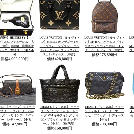
開栓】HENNESSY【ヘネ
LOUIS VUITTON【ルイヴィト
LOUIS VUITTON【ルイヴィト
LO
ー】X.O.マチュザレム 古
ン】M45659 オンザゴー PM
ン】M44873 パームスプリン
40度/6,000ml 専用革製
モノグラムアンプラント ハン
グスバックパックMINI モノ
M
ランク、木箱付 代引き不
ドバッグ 2Way ブラック ベー
グラム レディース【中古】
ダ
可
ジュ レディース 【中古】
価格
278,890円
価格
4,000,000円
価格
428,800円
LINE【セリーヌ】ストラッ
CHANEL【シャネル】 コココ
CHANEL【シャネル】チェー
H
付きクラッチバッグ 2Way
クーン ミディアム トートバ
ンショルダーバッグ マトラ
ダ
ッグ トリオンフ PVC×
ッグ MM キルティング ナイ
ッセ ブラック レディース
頃
ザー レディース【中古】
ロン ブラック A48611 レディ
【中古】
価格
142,980円
ース【中古】【松戸店】
価格
208,000円
価格
168,000円