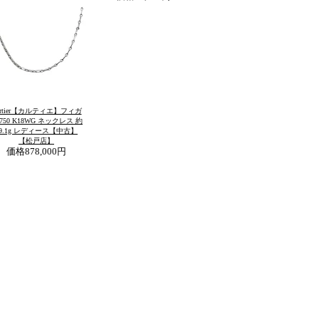
artier【カルティエ】フィガ
750 K18WG ネックレス 約
29.1g レディース【中古】
【松戸店】
価格
878,000円