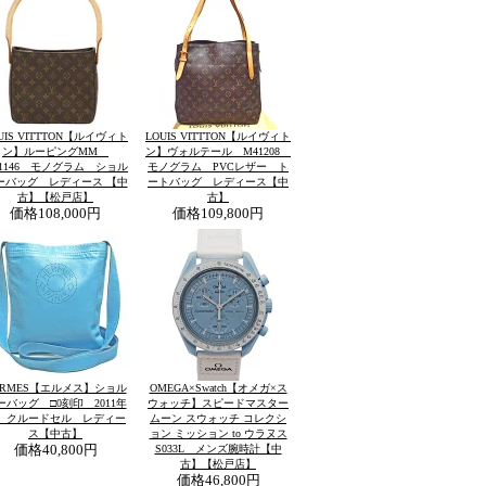
UIS VITTTON【ルイヴィト
LOUIS VITTTON【ルイヴィト
ン】ルーピングMM
ン】ヴォルテール M41208
51146 モノグラム ショル
モノグラム PVCレザー ト
ーバッグ レディース 【中
ートバッグ レディース【中
古】【松戸店】
古】
価格
108,000円
価格
109,800円
ERMES【エルメス】ショル
OMEGA×Swatch【オメガ×ス
ーバッグ □0刻印 2011年
ウォッチ】スピードマスター
 クルードセル レディー
ムーン スウォッチ コレクシ
ス【中古】
ョン ミッション to ウラヌス
価格
40,800円
S033L メンズ腕時計【中
古】【松戸店】
価格
46,800円