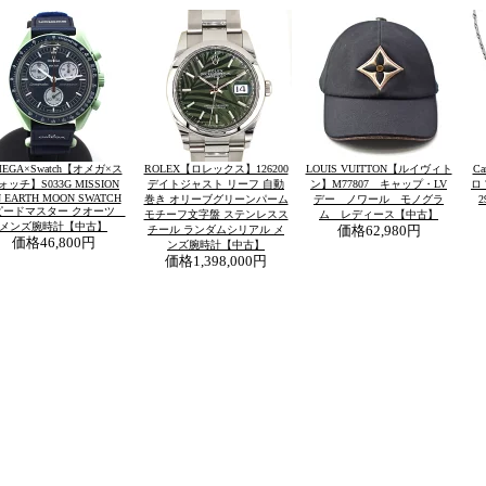
EGA×Swatch【オメガ×ス
ROLEX【ロレックス】126200
LOUIS VUITTON【ルイヴィト
C
ォッチ】S033G MISSION
デイトジャスト リーフ 自動
ン】M77807 キャップ・LV
ロ 
 EARTH MOON SWATCH
巻き オリーブグリーンパーム
デー ノワール モノグラ
ピードマスター クオーツ
モチーフ文字盤 ステンレスス
ム レディース【中古】
メンズ腕時計【中古】
チール ランダムシリアル メ
価格
62,980円
価格
46,800円
ンズ腕時計【中古】
価格
1,398,000円