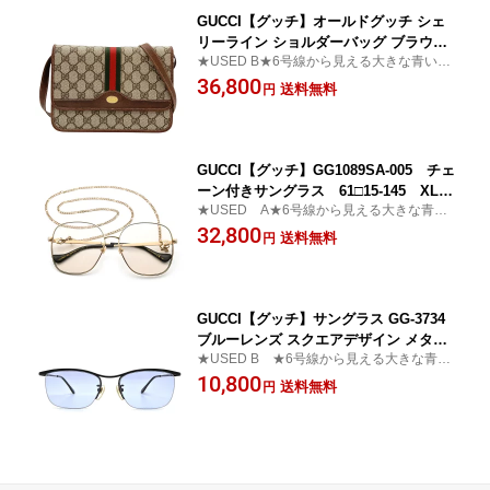
GUCCI【グッチ】オールドグッチ シェ
リーライン ショルダーバッグ ブラウン
★USED B★6号線から見える大きな青い看
系 GGプラス 【中古】【松戸】
板が目印です♪かんてい局 松戸店
36,800
送料無料
円
GUCCI【グッチ】GG1089SA-005 チェ
ーン付きサングラス 61□15-145 XL
★USED A★6号線から見える大きな青い
ニッケル合金 フレームカラー：ゴール
看板が目印♪かんてい局松戸店
32,800
ド レンズカラー：ブラウン メンズ
送料無料
円
【中古】【松戸】
GUCCI【グッチ】サングラス GG-3734
ブルーレンズ スクエアデザイン メタル
★USED B ★6号線から見える大きな青い
フレーム ブラック ケース付き 【中古】
看板が目印です♪かんてい局 松戸店
10,800
【松戸店】
送料無料
円