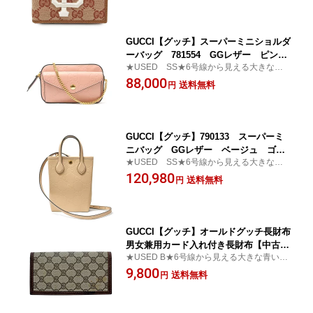
GUCCI【グッチ】スーパーミニショルダ
ーバッグ 781554 GGレザー ピン
★USED SS★6号線から見える大きな青
ク ゴールド金具 未使用品【中古】
い看板が目印♪かんてい局松戸店
88,000
【松戸】
送料無料
円
GUCCI【グッチ】790133 スーパーミ
ニバッグ GGレザー ベージュ ゴー
★USED SS★6号線から見える大きな青
ルド金具 未使用品【中古】【松戸】
い看板が目印♪かんてい局松戸店
120,980
送料無料
円
GUCCI【グッチ】オールドグッチ長財布
男女兼用カード入れ付き長財布【中古】
★USED B★6号線から見える大きな青い看
【松戸店】
板が目印♪かんてい局松戸店
9,800
送料無料
円