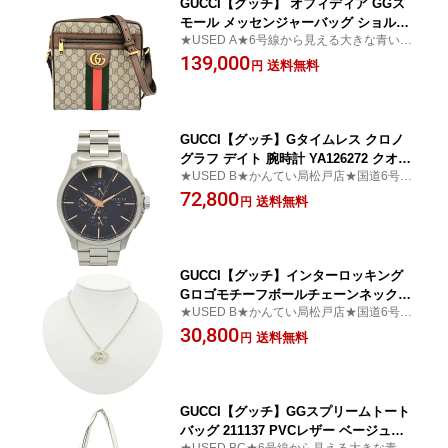
GUCCI【グッチ】 オフィディア GGス
モール メッセンジャーバッグ ショルダ
★USED A★6号線から見える大きな青い看
ーバッグ GGスプリーム シェリーライン
板が目印です♪かんてい局 松戸店
139,000
547926 レディース メンズ ユニセックス
送料無料
円
ブラウン 【中古】【松戸店】
GUCCI【グッチ】Gタイムレス クロノ
グラフ デイト 腕時計 YA126272 クオー
★USED B★かんてい局松戸店★国道6号線
ツ メンズ【中古】【松戸店】
沿いの青い看板が目印！★
72,800
送料無料
円
GUCCI【グッチ】インターロッキング
Gロゴモチーフボールチェーンネックレ
★USED B★かんてい局松戸店★国道6号線
ス AG925シルバー 19.5g 約42cm【中
沿いの青い看板が目印！★
30,800
古】【松戸店】
送料無料
円
GUCCI【グッチ】GGスプリームトート
バッグ 211137 PVCレザー ベージュ系