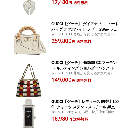
見える大きな青い看板が目印！★
17,480
送料無料
円
GUCCI【グッチ】 ダイアナ ミニ トート
バッグ オフホワイト レザー 2Way レデ
★USED A★6号線から見える大きな青い看
ィース 【中古】【松戸店】
板が目印です♪かんてい局 松戸店
259,800
送料無料
円
GUCCI【グッチ】 453569 GGマーモン
ト キルティング ショルダーバッグ トー
★USED A★6号線から見える大きな青い看
トバッグ マルチカラー レディース 【中
板が目印です♪かんてい局 松戸店
149,000
古】【松戸店】
送料無料
円
GUCCI【グッチ】レディース腕時計 150
0L クォーツ ステンレススチール 黒文字
★USED B★かんてい局 松戸店★国道6号
盤 稼働確認済み 現状販売【中古】【松
線沿いの青い看板が目印！★
16,980
戸】
送料無料
円