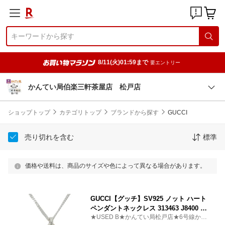
8/11(火)01:59まで
要エントリー
かんてい局伯楽三軒茶屋店 松戸店
ショップトップ
カテゴリトップ
ブランドから探す
GUCCI
売り切れを含む
標準
価格や送料は、商品のサイズや色によって異なる場合があります。
GUCCI【グッチ】SV925 ノット ハート
ペンダントネックレス 313463 J8400 81
★USED B★かんてい局松戸店★6号線から
06 約10.8g 約45cm【中古】【松戸店】