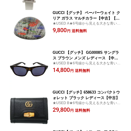
GUCCI【グッチ】 ペーパーウェイト ク
リア ガラス マルチカラー【中古】【松
★USED A★6号線から見える大きな青い看
戸店】
板が目印です♪かんてい局 松戸店
9,800
送料無料
円
GUCCI 【グッチ】 GG0008S サングラ
ス ブラウン メンズ レディース 【中
★USED B★6号線から見える大きな青い看
古】【松戸店】
板が目印です♪かんてい局 松戸店
14,800
送料無料
円
GUCCI【グッチ】658633 コンパクトウ
ォレット ブラック レディース【中古】
★USED B★6号線から見える大きな青い看
板が目印♪かんてい局松戸店
29,800
送料無料
円