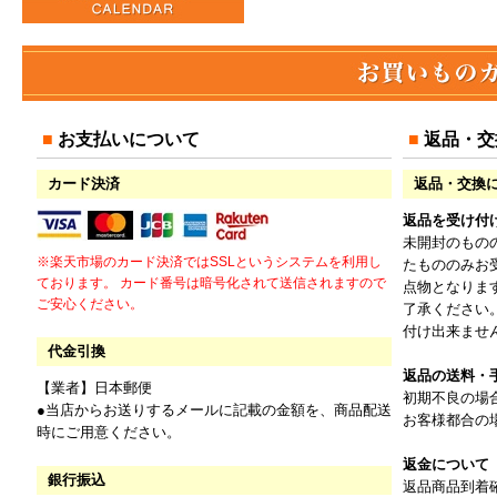
■ お支払いについて
■ 返品・
カード決済
返品・交換
返品を受け付
未開封のもの
※楽天市場のカード決済ではSSLというシステムを利用し
たもののみお
ております。 カード番号は暗号化されて送信されますので
点物となりま
ご安心ください。
了承ください
付け出来ませ
代金引換
返品の送料・
【業者】日本郵便
初期不良の場
●当店からお送りするメールに記載の金額を、商品配送
お客様都合の
時にご用意ください。
返金について
銀行振込
返品商品到着