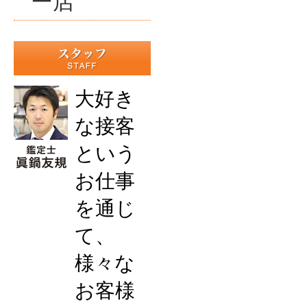
ー店
大好き
な接客
という
お仕事
を通じ
て、
様々な
お客様