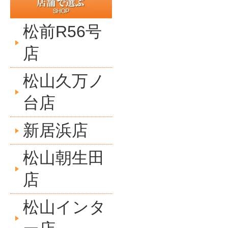
松前R56号
店
松山久万ノ
台店
新居浜店
松山朝生田
店
松山インタ