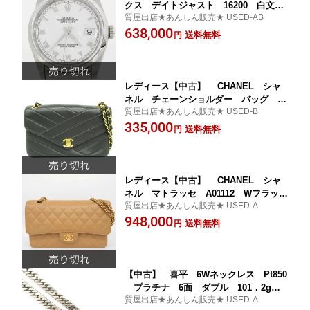
クス デイトジャスト 16200 白文字
質屋出店★あんしん販売★ USED-AB
盤 オーバーホール済み【楽ギフ_包装
638,000
選択】
送料無料
円
レディース【中古】 CHANEL シャ
ネル チェーンショルダー バッグ ス
質屋出店★あんしん販売★ USED-B
テッチ ショルダーバッグ【楽ギフ_包
335,000
装選択】
送料無料
円
レディース【中古】 CHANEL シャ
ネル マトラッセ A01112 Wフラップ
質屋出店★あんしん販売★ USED-A
チェーンショルダーバッグ ベージュ系
948,000
【楽ギフ_包装選択】
送料無料
円
【中古】 喜平 6Wネックレス Pt850
プラチナ 6面 ダブル 101．2g 5
質屋出店★あんしん販売★ USED-A
1cm【楽ギフ_包装選択】