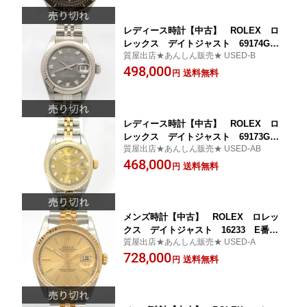
レディース時計【中古】 ROLEX ロ
レックス デイトジャスト 69174G（1
質屋出店★あんしん販売★ USED-B
994～1995年頃） グレー文字盤 10P
498,000
ダイヤ オーバーホール済み 仕上げ済
送料無料
円
み【楽ギフ_包装選択】
レディース時計【中古】 ROLEX ロ
レックス デイトジャスト 69173G S
質屋出店★あんしん販売★ USED-AB
番（1993年頃） シャンパン文字盤 S
468,000
S／YG オーバーホール済み 仕上げ済
送料無料
円
み【楽ギフ_包装選択】
メンズ時計【中古】 ROLEX ロレッ
クス デイトジャスト 16233 E番 1
質屋出店★あんしん販売★ USED-A
990年～1991年頃 シャンパン文字盤
728,000
YG／SS オーバーホール済み 新品仕
送料無料
円
上げ済み【楽ギフ_包装選択】