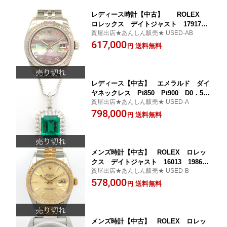
レディース時計【中古】 ROLEX
ロレックス デイトジャスト 179174N
質屋出店★あんしん販売★ USED-AB
A Z番（2006年頃） シェル文字盤
617,000
【楽ギフ_包装選択】
送料無料
円
レディース【中古】 エメラルド ダイ
ヤネックレス Pt850 Pt900 D0．55
質屋出店★あんしん販売★ USED-A
／2．20ct プラチナ ダイヤモンド
798,000
アジャスター付き ソーティング付き
送料無料
円
仕上げ済み【楽ギフ_包装選択】
メンズ時計【中古】 ROLEX ロレッ
クス デイトジャスト 16013 1986年
質屋出店★あんしん販売★ USED-B
頃 SS／YG コンビ オーバーホール
578,000
済 新品仕上げ済み【楽ギフ_包装選
送料無料
円
択】
メンズ時計【中古】 ROLEX ロレッ