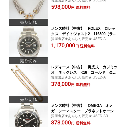
質屋出店★あんしん販売★ USED-A
ネックレス K18 D0．75／S0．05ct
598,000
ゴールド 金 ギャラ付き【楽ギフ_
送料無料
円
包装選択】
メンズ時計【中古】 ROLEX ロレッ
クス デイトジャスト2 116300（ラン
質屋出店★あんしん販売★ USED-A
ダム） 保証書2017年 新品仕上げ済
1,170,000
み オーバーホール済み【楽ギフ_包装
送料無料
円
選択】
レディース【中古】 梶光夫 カジミツ
オ ネックレス K18 ゴールド 金
質屋出店★あんしん販売★ USED-A
【楽ギフ_包装選択】
378,000
送料無料
円
メンズ時計【中古】 OMEGA オメ
ガ シーマスター プラネットオーシャ
質屋出店★あんしん販売★ USED-AB
ン スカイフォール 007限定 232．3
878,000
0．21．01．004 自動巻き メーカー
送料無料
円