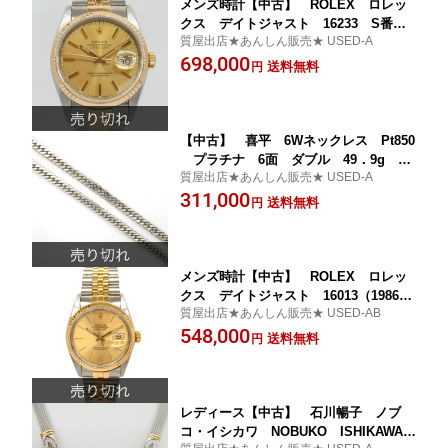
メンズ時計【中古】 ROLEX ロレッ
クス デイトジャスト 16233 S番 1
質屋出店★あんしん販売★ USED-A
993年頃 シャンパン文字盤 YG／SS
698,000
オーバーホール済み 新品仕上げ済み
送料無料
円
【楽ギフ_包装選択】
【中古】 喜平 6Wネックレス Pt850
プラチナ 6面 ダブル 49．9g 51
質屋出店★あんしん販売★ USED-A
cm【楽ギフ_包装選択】
311,000
送料無料
円
メンズ時計【中古】 ROLEX ロレッ
クス デイトジャスト 16013（1986年
質屋出店★あんしん販売★ USED-AB
頃） オーバーホール済み【楽ギフ_包
548,000
装選択】
送料無料
円
レディース【中古】 石川暢子 ノブ
コ・イシカワ NOBUKO ISHIKAWA