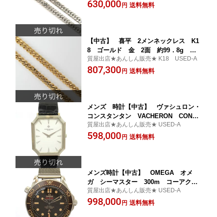
630,000
送料無料
円
【中古】 喜平 2メンネックレス K1
8 ゴールド 金 2面 約99．8g 約5
質屋出店★あんしん販売★ K18 USED-A
1cm 仕上げ済み【楽ギフ_包装選択】
807,300
送料無料
円
メンズ 時計【中古】 ヴァシュロン・
コンスタンタン VACHERON CONST
質屋出店★あんしん販売★ USED-A
ANTIN 手巻き 時計 750刻印 K18
598,000
金 ゴールド オーバーホール済み
送料無料
円
仕上げ済み【楽ギフ_包装選択】
メンズ時計【中古】 OMEGA オメ
ガ シーマスター 300m コーアクシ
質屋出店★あんしん販売★ USED-A
ャル マスタークロノメーター 007エ
998,000
ディション 210．90．42．20．01．00
送料無料
円
1 自動巻き【楽ギフ_包装選択】