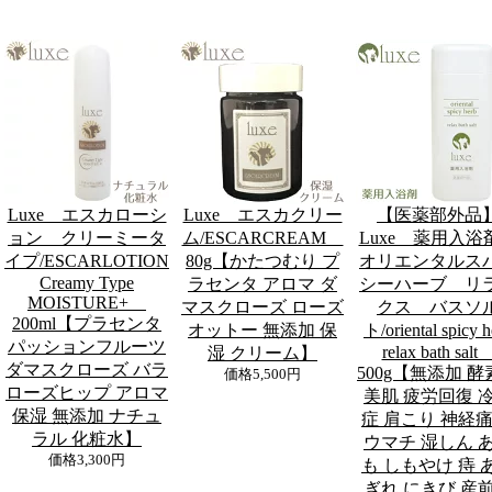
Luxe エスカローシ
Luxe エスカクリー
【医薬部外品
ョン クリーミータ
ム/ESCARCREAM
Luxe 薬用入
イプ/ESCARLOTION
80g【かたつむり プ
オリエンタルス
Creamy Type
ラセンタ アロマ ダ
シーハーブ リ
MOISTURE+
マスクローズ ローズ
クス バスソ
200ml【プラセンタ
オットー 無添加 保
ト/oriental spicy h
パッションフルーツ
relax bath sal
湿 クリーム】
ダマスクローズ バラ
500g【無添加 
価格
5,500円
ローズヒップ アロマ
美肌 疲労回復 
保湿 無添加 ナチュ
症 肩こり 神経痛
ラル 化粧水】
ウマチ 湿しん 
価格
3,300円
も しもやけ 痔 
ぎれ にきび 産