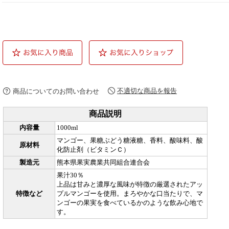
不適切な商品を報告
商品についてのお問い合わせ
商品説明
内容量
1000ml
マンゴー、果糖ぶどう糖液糖、香料、酸味料、酸
原材料
化防止剤（ビタミンＣ）
製造元
熊本県果実農業共同組合連合会
果汁30％
上品は甘みと濃厚な風味が特徴の厳選されたアッ
特徴など
プルマンゴーを使用。まろやかな口当たりで、マ
ンゴーの果実を食べているかのような飲み心地で
す。