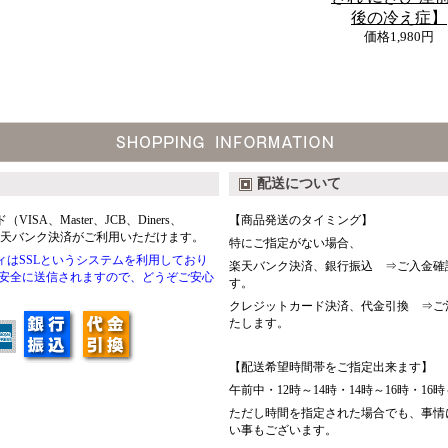
後の冷え症】
価格
1,980円
配送について
A、Master、JCB、Diners、
【商品発送のタイミング】
楽天バンク決済がご利用いただけます。
特にご指定がない場合、
はSSLというシステムを利用しており
楽天バンク決済、銀行振込 ⇒ご入金確
て安全に送信されますので、どうぞご安心
す。
クレジットカード決済、代金引換 ⇒ご
たします。
【配送希望時間帯をご指定出来ます】
午前中・12時～14時・14時～16時・16時
ただし時間を指定された場合でも、事情
い事もございます。