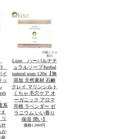
】
Luxe ハーバルナチ
浴剤
ュラルソープ/herbal
パイ
natural soap 120g【無
ラッ
添加 天然素材 石鹸
ル
クレイ マリンシルト
erb
くちゃ 毛穴ケア オ
t
ーガニック アロマ
酵素系
月桃 ラベンダー ゼ
冷え
ラニウム いい香り
 リ
保湿 潤い】
あせ
価格
1,980円
あか
前産