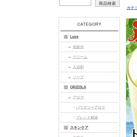
カテ
Luxe
化粧水
クリーム
入浴剤
ソープ
ORIZOLA
アロマ
・
パウダリーアロマ
・
ブレンド精油
スキンケア