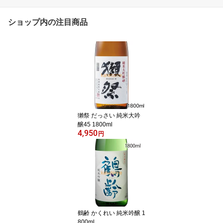
ショップ内の注目商品
獺祭 だっさい 純米大吟
醸45 1800ml
4,950
円
鶴齢 かくれい 純米吟醸 1
800ml