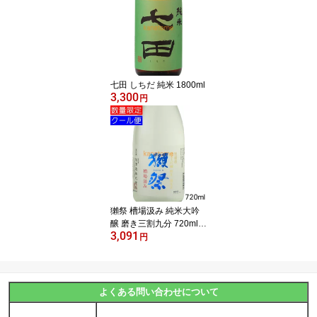
七田 しちだ 純米 1800ml
3,300
円
獺祭 槽場汲み 純米大吟
醸 磨き三割九分 720ml
3,091
要冷蔵（6本まで）
円
よくある問い合わせについて