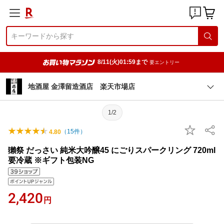
8/11(火)01:59まで
要エントリー
地酒屋 金澤留造酒店 楽天市場店
1/2
（
15
件）
4.80
獺祭 だっさい 純米大吟醸45 にごりスパークリング 720ml
要冷蔵 ※ギフト包装NG
2,420
円