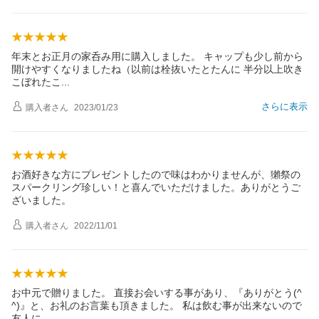
年末とお正月の家呑み用に購入しました。 キャップも少し前から
開けやすくなりましたね（以前は栓抜いたとたんに 半分以上吹き
こぼれた
こ
さらに表示
購入者
さん
2023/01/23
お酒好きな方にプレゼントしたので味はわかりませんが、獺祭の
スパークリング珍しい！と喜んでいただけました。ありがとうご
ざいました。
購入者
さん
2022/11/01
お中元で贈りました。 直接お会いする事があり、『ありがとう(^
^)』と、お礼のお言葉も頂きました。 私は飲む事が出来ないので
友人
に