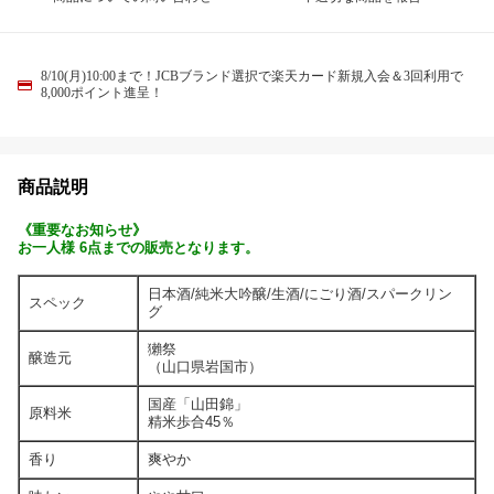
8/10(月)10:00まで！JCBブランド選択で楽天カード新規入会＆3回利用で
8,000ポイント進呈！
商品説明
《重要なお知らせ》
お一人様 6点までの販売となります。
日本酒/純米大吟醸/生酒/にごり酒/スパークリン
スペック
グ
獺祭
醸造元
（山口県岩国市）
国産「山田錦」
原料米
精米歩合45％
香り
爽やか