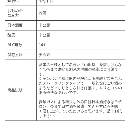
味わい
やや甘口
お勧めの
冷酒
飲み方
日本酒度
非公開
酸度
非公開
ALC度数
14％
保存方法
要冷蔵
酒米の王様として名高い「山田錦」を惜しげもな
く45％まで磨いた純米大吟醸の発泡にごり酒で
す。
シャンパン同様に瓶内発酵による炭酸ガスを含ん
だスパークリングタイプで、一般的なにごり酒の
ようなどっしりとしさ甘さは無く、香りとコクの
商品説明
ある軽快な味わいです。
炭酸ガスによる爽快な飲み口は日本酒好きはモチ
ロン、今まで日本酒を敬遠してきた方にも美味し
く召し上がっていただけると思います。是非お試
し下さい。