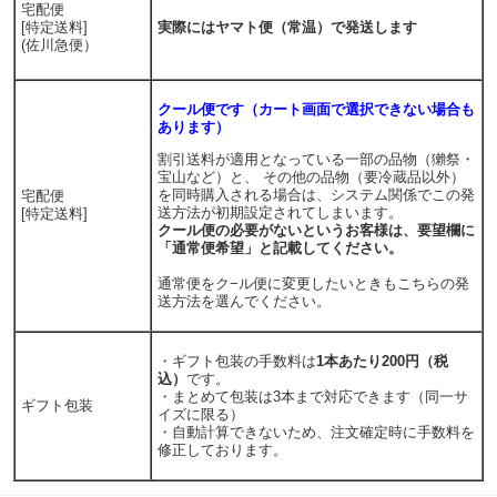
宅配便
[特定送料]
実際にはヤマト便（常温）で発送します
(佐川急便）
クール便です（カート画面で選択できない場合も
あります）
割引送料が適用となっている一部の品物（獺祭・
宝山など）と、 その他の品物（要冷蔵品以外）
を同時購入される場合は、システム関係でこの発
宅配便
送方法が初期設定されてしまいます。
[特定送料]
クール便の必要がないというお客様は、要望欄に
「通常便希望」と記載してください。
通常便をク−ル便に変更したいときもこちらの発
送方法を選んでください。
・ギフト包装の手数料は
1本あたり200円（税
込）
です。
・まとめて包装は3本まで対応できます（同一サ
ギフト包装
イズに限る）
・自動計算できないため、注文確定時に手数料を
修正しております。