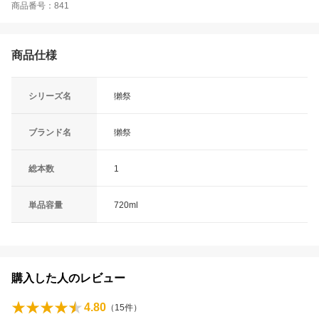
商品番号：841
商品仕様
シリーズ名
獺祭
ブランド名
獺祭
総本数
1
単品容量
720ml
購入した人のレビュー
4.80
（
15
件）