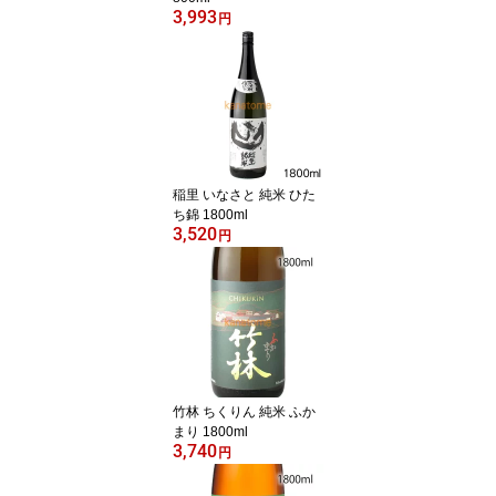
3,993
円
稲里 いなさと 純米 ひた
ち錦 1800ml
3,520
円
竹林 ちくりん 純米 ふか
まり 1800ml
3,740
円