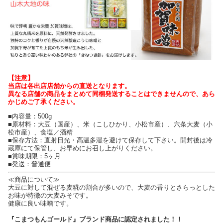
【注意】
当店は各出店店舗からの直送となります。
異なる店舗の商品をまとめて同梱発送することはできませんので、あら
かじめご了承ください。
■内容量：500g
■原材料：大豆（国産）、米（こしひかり、小松市産）、六条大麦（小
松市産）、食塩／酒精
■保存方法：直射日光・高温多湿を避けて保存して下さい。開封後は冷
蔵庫にて保管し、お早めにお召し上がりください。
■賞味期限：5ヶ月
■発送：普通便
≪商品について≫
大豆に対して混ぜる麦糀の割合が多いので、大麦の香りとさらっとした
お味が特徴の大麦みそです。
健康に良い味噌です。
『こまつもんゴールド』ブランド商品に認定されました！！