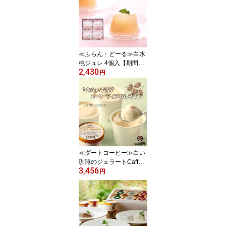
名工】【送料無料ライン
対象外】
≪ふらん・どーる≫白水
桃ジュレ 4個入【期間限
2,430
定 石川県 金沢市 涼菓 夏
円
ゼリー お中元 ギフト 桃
果物 岡山 おやつ 季節限
定 季節商品】
≪ダートコーヒー≫白い
珈琲のジェラートCaffe B
3,456
ianco 104ml×6個入【金
円
澤珈琲 カフェビアンコ
アラビカ種100% 深煎り
金澤珈琲 本場イタリア製
高性能アイスマシーン使
用 お中元】