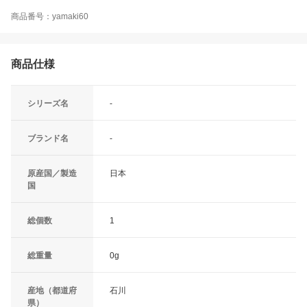
商品番号：yamaki60
商品仕様
シリーズ名
-
ブランド名
-
原産国／製造
日本
国
総個数
1
総重量
0g
産地（都道府
石川
県）