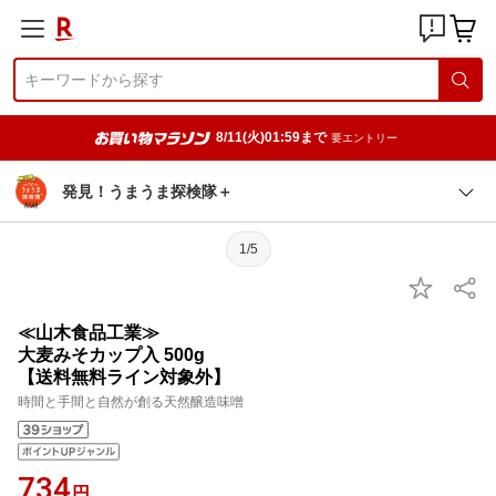
8/11(火)01:59まで
要エントリー
発見！うまうま探検隊＋
1/5
≪山木食品工業≫
大麦みそカップ入 500g
【送料無料ライン対象外】
時間と手間と自然が創る天然醸造味噌
734
円