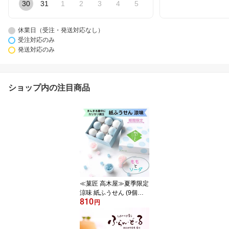
30
31
1
2
3
4
5
休業日（受注・発送対応なし）
受注対応のみ
発送対応のみ
ショップ内の注目商品
≪菓匠 高木屋≫夏季限定
涼味 紙ふうせん (9個入
810
り)【期間限定 最中 ゼリ
円
ー 寒天 和菓子 asmr 中元
金沢お土産 ギフト 銘菓