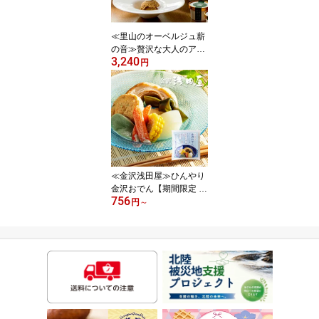
≪里山のオーベルジュ薪
の音≫贅沢な大人のアイ
3,240
ス3種の味が楽しめるバ
円
ラエティセット100ml(3
種×2個入り)【地場もん
国民大賞 お歳暮 ギフト
ラム酒 干柿 大吟醸シャ
ーベット ショコラ 】
≪金沢浅田屋≫ひんやり
金沢おでん【期間限定 冷
756
製 夏 涼の味 枝豆がんも
円
～
香り箱 かにかま 大根 結
び昆布 車麩 とうもろこ
し よもぎ麸 おでん種 料
亭だし 鰹節 薄味】