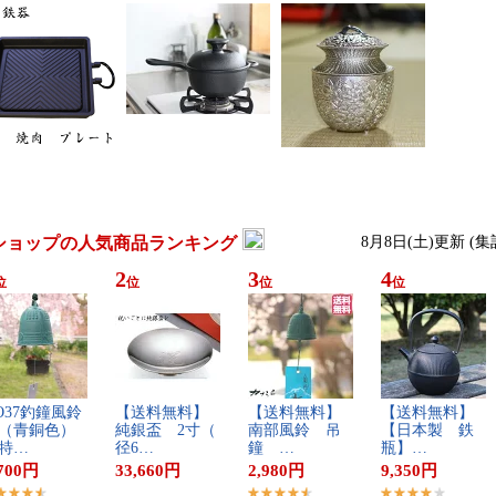
ショップの人気商品ランキング
8月8日(土)更新 (
2
3
4
位
位
位
位
O​3​7​釣​鐘​風​鈴​
【​送​料​無​料​】​
【​送​料​無​料​】​
【​送​料​無​料​】​
​青​銅​色​）​
純​銀​盃​ ​2​寸​（​
南​部​風​鈴​ ​吊​
【​日​本​製​ ​鉄​
特​…
径​6​…
鐘​ ​…
瓶​】​…
700
円
33,660
円
2,980
円
9,350
円