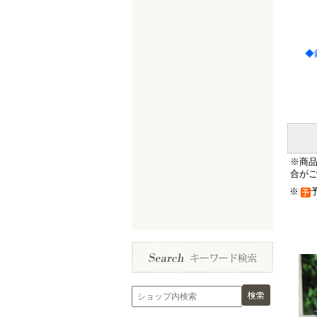
◆
※商
合が
※