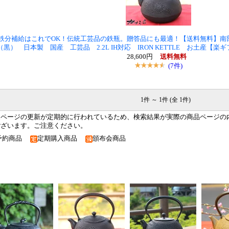
鉄分補給はこれでOK！伝統工芸品の鉄瓶。贈答品にも最適！【送料無料】南
（黒） 日本製 国産 工芸品 2.2L IH対応 IRON KETTLE お土産【
28,600円
送料無料
(7件)
1件 ～ 1件 (全 1件)
品ページの更新が定期的に行われているため、検索結果が実際の商品ページの
ございます。ご注意ください。
予約商品
定期購入商品
頒布会商品