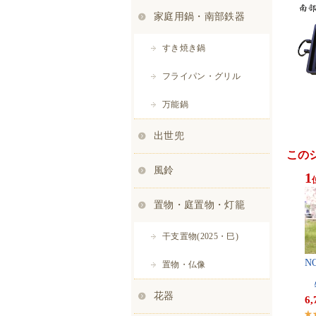
この
1
N​
​（
​
6,