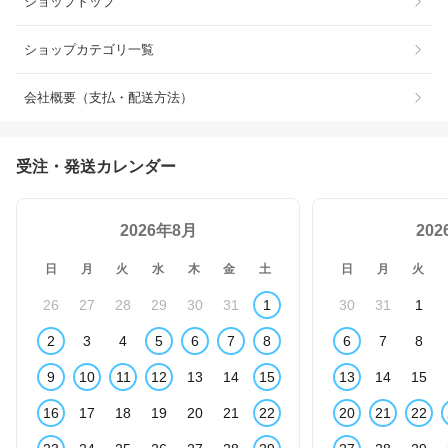
ショップトップ
ショップカテゴリ一覧
会社概要（支払・配送方法）
受注・発送カレンダー
2026年8月
20
日
月
火
水
木
金
土
日
月
火
26
27
28
29
30
31
1
30
31
1
2
3
4
5
6
7
8
6
7
8
9
10
11
12
13
14
15
13
14
15
16
17
18
19
20
21
22
20
21
22