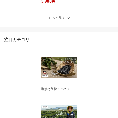
3,980
100g モンドセレクショ
円
ン金賞 《 カンポットペ
ッパー 》カンボジア 最
高級 こしょう 生胡椒 塩
もっと見る
漬け 胡椒 天日海塩 無農
薬 無化学肥料 無添加 オ
ーガニック フェアトレー
ド グルメ スパイス 無添
注目カテゴリ
加調味料 香辛料 コショ
ウ
塩漬け胡椒・ヒハツ