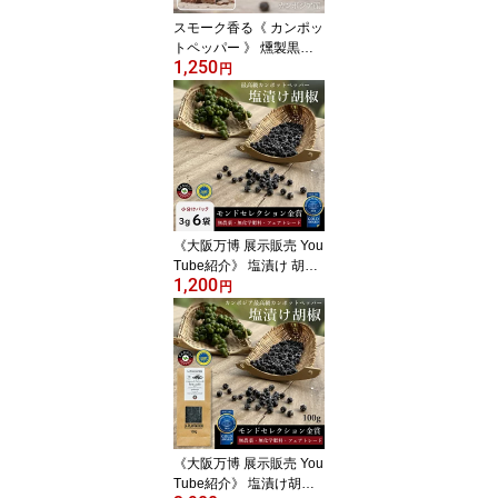
ス 調味料 香辛料 コショ
スモーク香る《 カンポッ
ウ
トペッパー 》 燻製黒胡
1,250
椒 粒 25g カンボジア オ
円
ーガニック 最高級 こし
ょう ブラックペッパー
黒コショウ 無農薬 無化
学肥料 ホール グルメ ス
パイス 香辛料 調味料 無
添加 フェアトレード グ
ルメギフト ハイボール
黒胡椒ハイボール
《大阪万博 展示販売 You
Tube紹介》 塩漬け 胡椒
1,200
3gx6袋 カンボジア 最高
円
級 モンドセレクション
金賞 こしょう カンポッ
トペッパー 塩漬け胡椒
生胡椒 生コショウ 天日
海塩 無農薬 無化学肥料
無添加 オーガニック フ
ェアトレード スパイス
粒生 調味料 香辛料 コシ
《大阪万博 展示販売 You
ョウ
Tube紹介》 塩漬け胡椒