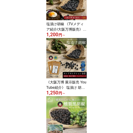
化学肥料 ホール スパイ
ス 香辛料 調味料 無添加
調味料 無添加 フェアト
レード グルメ カレー
塩漬け胡椒 《TVメディ
ア紹介/大阪万博販売》 2
1,200
5g 50g カンポットペッ
円
～
パー コンポントム モン
ドセレクション 無農薬
無添加 カンボジア産 生
胡椒 粒 生胡椒の塩漬け
最高級 粒胡椒 こしょう
高級調味料 おつまみ ギ
フト プチギフト ステー
キ チーズ 肉 黒胡椒
《大阪万博 展示販売 You
Tube紹介》 塩漬け 胡椒
1,250
10gx2 5 10袋 モンドセレ
円
～
クション金賞 カンボジア
最高級こしょう カンポッ
トペッパー 生胡椒 無農
薬 無添加 オーガニック
ブラックペッパー 粒胡椒
高級調味料 バーベキュー
スパイス 黒胡椒 スパイ