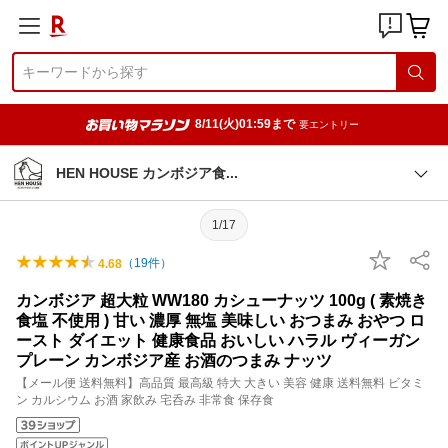
8/11(火)01:59まで
要エントリー
HEN HOUSE カンボジア
食
1/17
（
19
件）
4.68
カンボジア 超大粒 WW180 カシューナッツ 100g ( 素焼き
食塩 不使用 ) 甘い 濃厚 無塩 美味しい おつまみ おやつ ロ
ースト ダイエット 健康食品 おいしい ハラル ヴィーガン
プレーン カンボジア産 お酒のつまみ ナッツ
【メール便 送料無料】高品質 最高級 特大 大きい 美容 健康 送料無料 ビタミ
ン カルシウム お酒 家飲み 宅呑み 非常食 保存食