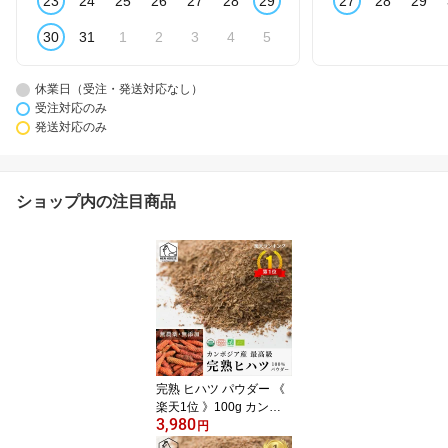
23
24
25
26
27
28
29
27
28
29
30
31
1
2
3
4
5
休業日（受注・発送対応なし）
受注対応のみ
発送対応のみ
ショップ内の注目商品
完熟 ヒハツ パウダー 《
楽天1位 》100g カンボ
3,980
ジア 最高級 オーガニッ
円
ク認証 定期便がお得 ヒ