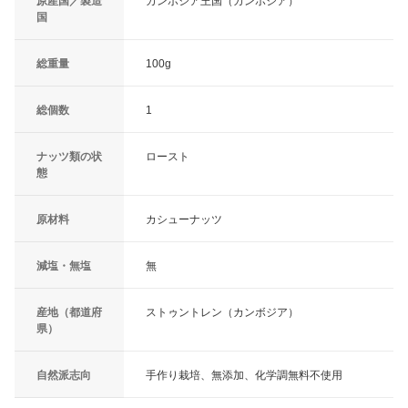
原産国／製造
カンボジア王国（カンボジア）
国
総重量
100g
総個数
1
ナッツ類の状
ロースト
態
原材料
カシューナッツ
減塩・無塩
無
産地（都道府
ストゥントレン（カンボジア）
県）
自然派志向
手作り栽培、無添加、化学調無料不使用