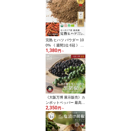
ハツ 無農薬 無化学肥料
無添加 ひはつ スパイス
香辛料 胡椒 こしょう コ
ショウ 長胡椒 ロングペ
ッパー カレー 粉 高級調
味料 アーユルヴェーダ
スパイス
完熟 ヒハツ パウダー 10
0% 《 週間1位 6冠 》 無
1,380
農薬 最高級 25g 50g カ
円
～
ンボジア ヒハツ オーガ
ニック認証 定期便がお得
ひはつ 無化学肥料 スパ
イス 香辛料 胡椒 こしょ
う コショウ 長胡椒 ロン
グペッパー 調味料 アー
ユルヴェーダ カレー
《大阪万博 展示販売》カ
ンポットペッパー 最高級
2,350
黒胡椒 ( 乾燥・粒 ) 50g
円
～
カンボジア オーガニック
こしょう ブラックペッパ
ー 黒コショウ 黒こしょ
う お取り寄せ 無農薬 無