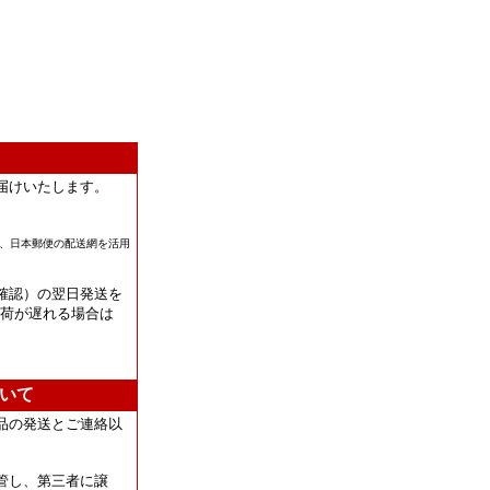
届けいたします。
、日本郵便の配送網を活用
確認）の翌日発送を
出荷が遅れる場合は
いて
品の発送とご連絡以
管し、第三者に譲