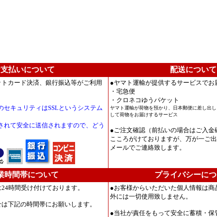
お支払いについて
配送について
ットカード決済、銀行振込等がご利用
●ヤマト運輸が提供するサービスでお
・宅急便
・クロネコゆうパケット
のセキュリティはSSLというシステム
ヤマト運輸が荷物を預かり、日本郵便に差し出し
して荷物をお届けするサービス
。
されて安全に送信されますので、どう
●ご注文確認（前払いの場合はご入金
こころがけておりますが、万が一ご
メールでご連絡致します。
業時間帯について
プライバシーにつ
は24時間受け付けております。
●お客様からいただいた個人情報は商
外には一切使用致しません。
せは下記の時間帯にお願いします。
●当社が責任をもって安全に蓄積・保