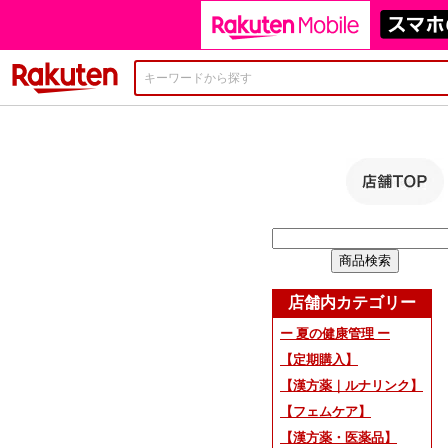
楽天市場
店舗内カテゴリー
ー 夏の健康管理 ー
【定期購入】
【漢方薬｜ルナリンク】
【フェムケア】
【漢方薬・医薬品】