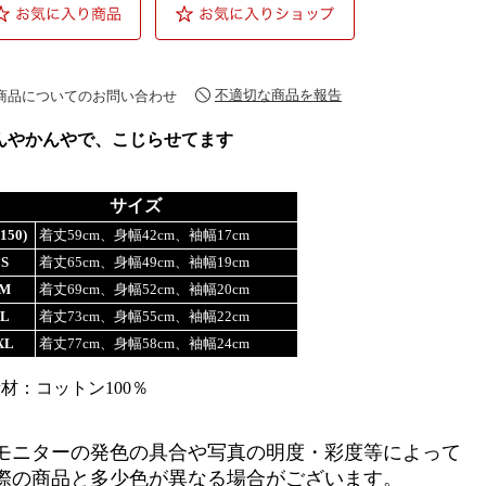
不適切な商品を報告
商品についてのお問い合わせ
んやかんやで、こじらせてます
サイズ
(150)
着丈59cm、身幅42cm、袖幅17cm
S
着丈65cm、身幅49cm、袖幅19cm
M
着丈69cm、身幅52cm、袖幅20cm
L
着丈73cm、身幅55cm、袖幅22cm
XL
着丈77cm、身幅58cm、袖幅24cm
素材：コットン100％
モニターの発色の具合や写真の明度・彩度等によって
際の商品と多少色が異なる場合がございます。