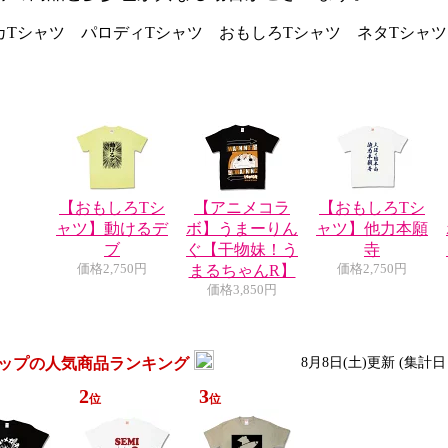
カTシャツ パロディTシャツ おもしろTシャツ ネタTシャツ
【おもしろTシ
【アニメコラ
【おもしろTシ
ャツ】動けるデ
ボ】うまーりん
ャツ】他力本願
ブ
ぐ【干物妹！う
寺
価格
2,750円
まるちゃんR】
価格
2,750円
価格
3,850円
ップの人気商品ランキング
8月8日(土)更新 (集計日
2
3
位
位