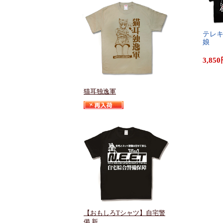
テ​レ​キ
娘
3,850