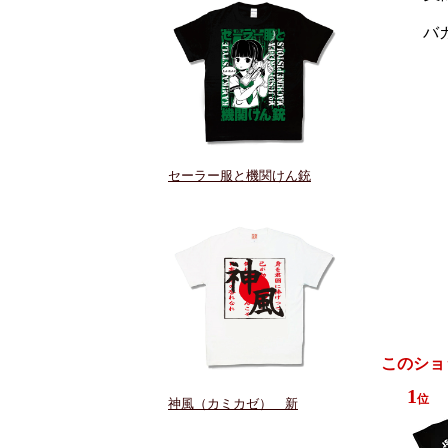
バ
このショ
1
位