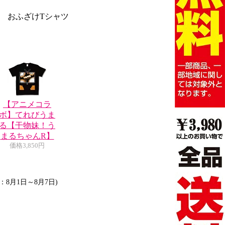
 おふざけTシャツ
【アニメコラ
ボ】てれびうま
る【干物妹！う
まるちゃんR】
価格
3,850円
：8月1日～8月7日)