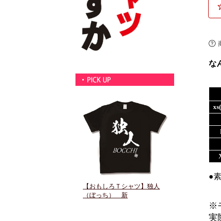
な
xs
●
※
実