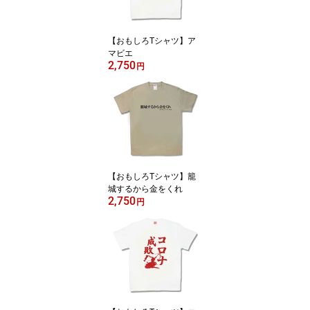
【おもしろTシャツ】ア
マビエ
2,750
円
【おもしろTシャツ】籠
城するから金をくれ
2,750
円