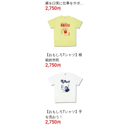
粛を口実に仕事をサボり
2,750
ました
円
【おもしろTシャツ】模
範的市民
2,750
円
【おもしろTシャツ】手
を洗おう！
2,750
円