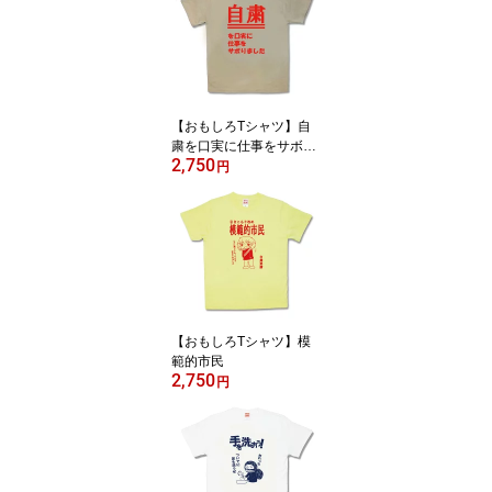
【おもしろTシャツ】自
粛を口実に仕事をサボり
2,750
ました
円
【おもしろTシャツ】模
範的市民
2,750
円