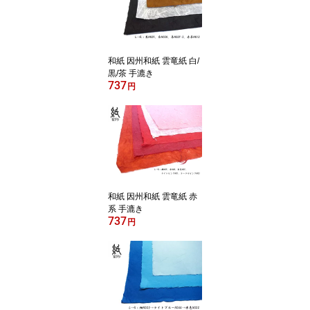
和紙 因州和紙 雲竜紙 白/
黒/茶 手漉き
737
円
和紙 因州和紙 雲竜紙 赤
系 手漉き
737
円