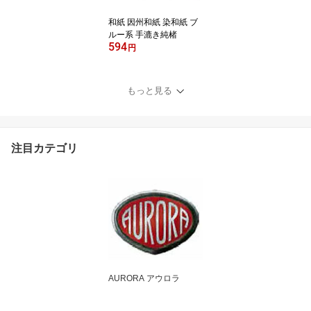
和紙 因州和紙 染和紙 ブ
ルー系 手漉き純楮
594
円
もっと見る
注目カテゴリ
AURORA アウロラ