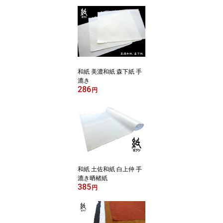
和紙 美濃和紙 森下紙 手
漉き
286
円
和紙 土佐和紙 白上仲 手
漉き晒楮紙
385
円