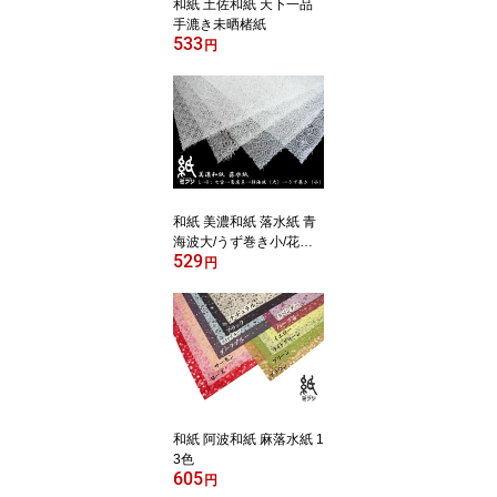
和紙 土佐和紙 天下一品
手漉き未晒楮紙
533
円
和紙 美濃和紙 落水紙 青
海波大/うず巻き小/花麻/
529
七宝/菊唐草 手漉き
円
和紙 阿波和紙 麻落水紙 1
3色
605
円