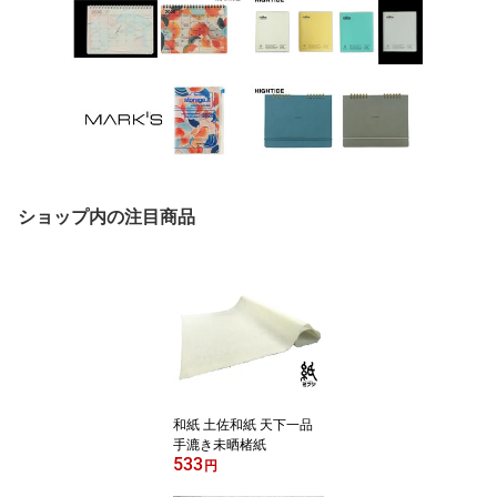
ショップ内の注目商品
和紙 土佐和紙 天下一品
手漉き未晒楮紙
533
円