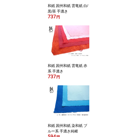
和紙 因州和紙 雲竜紙 白/
黒/茶 手漉き
737
円
和紙 因州和紙 雲竜紙 赤
系 手漉き
737
円
和紙 因州和紙 染和紙 ブ
ルー系 手漉き純楮
594
円