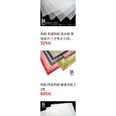
和紙 美濃和紙 落水紙 青
海波大/うず巻き小/花麻/
529
七宝/菊唐草 手漉き
円
和紙 阿波和紙 麻落水紙 1
3色
605
円