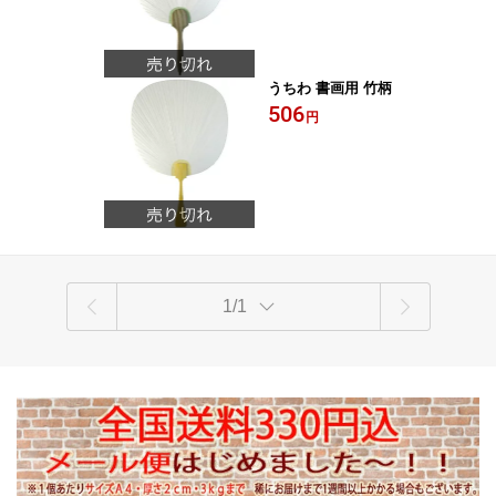
うちわ 書画用 竹柄
506
円
1/1