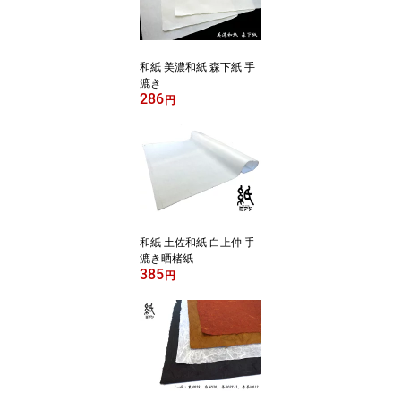
和紙 美濃和紙 森下紙 手
漉き
286
円
和紙 土佐和紙 白上仲 手
漉き晒楮紙
385
円