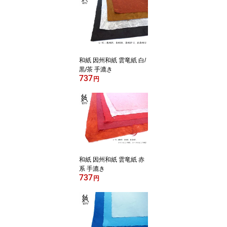
和紙 因州和紙 雲竜紙 白/
黒/茶 手漉き
737
円
和紙 因州和紙 雲竜紙 赤
系 手漉き
737
円