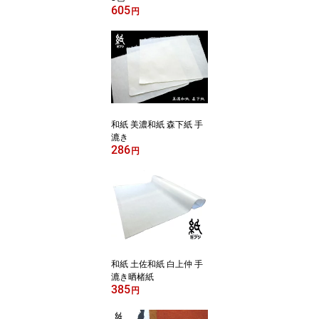
605
円
和紙 美濃和紙 森下紙 手
漉き
286
円
和紙 土佐和紙 白上仲 手
漉き晒楮紙
385
円