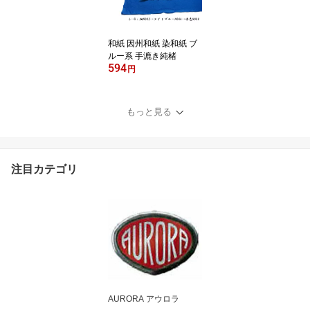
和紙 因州和紙 染和紙 ブ
ルー系 手漉き純楮
594
円
もっと見る
注目カテゴリ
AURORA アウロラ