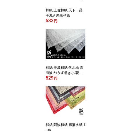
和紙 土佐和紙 天下一品
手漉き未晒楮紙
533
円
和紙 美濃和紙 落水紙 青
海波大/うず巻き小/花麻/
529
七宝/菊唐草 手漉き
円
和紙 阿波和紙 麻落水紙 1
3色