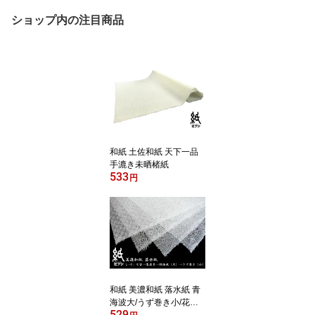
ショップ内の注目商品
和紙 土佐和紙 天下一品
手漉き未晒楮紙
533
円
和紙 美濃和紙 落水紙 青
海波大/うず巻き小/花麻/
529
七宝/菊唐草 手漉き