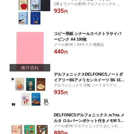
2冊までメール便OK デルフォニックス おし
omo Bagnara ジャコモ・バニャーラ 全
ゃれ かわいい アート Giacomo Bagnara ジ
935
4色 501166
円
ャコモ・バニャーラ 学生 ガーリー 習い事
女性 大人 女子文具博 使いやすさ 機能性 カ
ラフル シンプル
コピー用紙 シナールスペクトラサイパ
ーピンク A4 100枚
メール便OK！A4サイズ 廃盤品
440
円
デルフォニックスDELFONICSノートダ
イアリーB6アメリカンスイーツ B6 160
デルフォニックス 手帳 ノートダイアリー
086全5色 2025年10月はじまり2026年12
アメリカンスイーツ コンパクト 人気 かわ
935
月版
円
いい おしゃれ 2026年版 ダイアリー スケジ
ュール帳 日記 日記帳 持ち運び コンパクト
令和8年版
DELFONICSデルフォニックス m?rta メ
ルタ ロルバーンポケット付きメモM 501
メール便OK デルフォニックス おしゃれ か
377
わいい 学生 ガーリー 習い事 女性 大人 女子
880
円