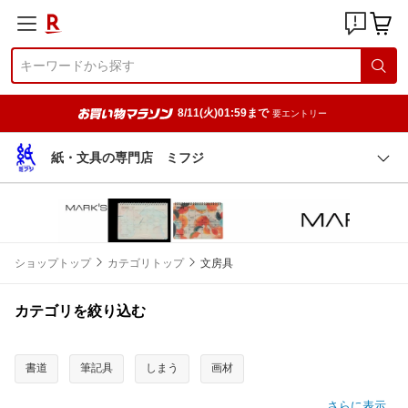
8/11(火)01:59まで
要エントリー
紙・文具の専門店 ミフジ
ショップトップ
カテゴリトップ
文房具
カテゴリを絞り込む
書道
筆記具
しまう
画材
さらに表示