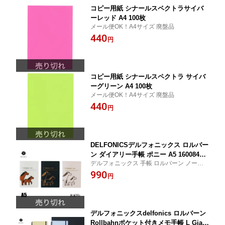
コピー用紙 シナールスペクトラサイバ
ーレッド A4 100枚
メール便OK！A4サイズ 廃盤品
440
円
コピー用紙 シナールスペクトラ サイバ
ーグリーン A4 100枚
メール便OK！A4サイズ 廃盤品
440
円
DELFONICSデルフォニックス ロルバー
ン ダイアリー手帳 ポニー A5 160084全
デルフォニックス 手帳 ロルバーン ノート
3色 2025年10月はじまり2026年12月版
ダイアリー ポニー 午 ウマ 干支 コンパクト
990
円
おすすめ 人気 マンスリー ダイアリー手帳 2
026年版 ダイアリー 日記帳 持ち運び 令和8
年版
デルフォニックスdelfonics ロルバーン
Rollbahnポケット付きメモ手帳 L Giac