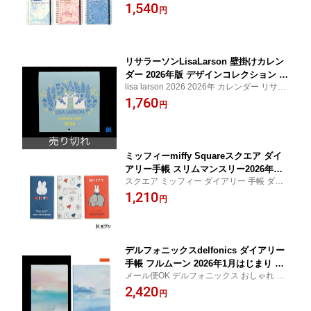
れ かわいい 学生 ガーリー 習い事 女性 大人
1,540
円
女子文具博 シンプルで飽きのこないデザイ
ン 使いやすさ 機能性 カラフル グリッター
キラキラ
リサラーソンLisaLarson 壁掛けカレン
ダー 2026年版 デザインコレクション L
lisa larson 2026 2026年 カレンダー リサラ
L2347
ーソン ライオン 猫 北欧 雑貨 生地 布 暮ら
1,760
円
し 動物 ポーチ キャット ステイショナリー
令和8年
ミッフィーmiffy Squareスクエア ダイ
アリー手帳 スリムマンスリー2026年版2
スクエア ミッフィー ダイアリー 手帳 ダイ
025年10月はじまり2026年12月版 BD-2
アリー手帳 2026 2026年版 文房具 文具 お
1,210
円
すすめ ダイアリー スケジュール スケジュ
ール帳 日記 日記帳 持ち運び コンパクト 令
和8年 令和8年版
デルフォニックスdelfonics ダイアリー
手帳 フルムーン 2026年1月はじまり B6
メール便OK デルフォニックス おしゃれ か
マンスリー 全2色 260024
わいい とじ手帳 限定 日記 ダイアリー カラ
2,420
円
フル