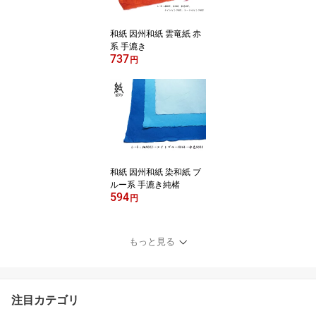
和紙 因州和紙 雲竜紙 赤
系 手漉き
737
円
和紙 因州和紙 染和紙 ブ
ルー系 手漉き純楮
594
円
もっと見る
注目カテゴリ