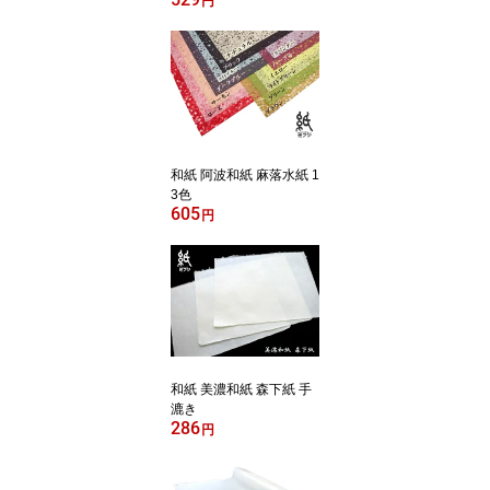
円
和紙 阿波和紙 麻落水紙 1
3色
605
円
和紙 美濃和紙 森下紙 手
漉き
286
円