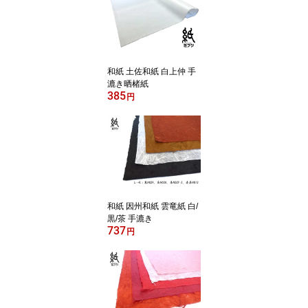
和紙 土佐和紙 白上仲 手
漉き晒楮紙
385
円
和紙 因州和紙 雲竜紙 白/
黒/茶 手漉き
737
円