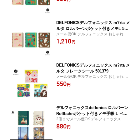
文具博 シンプルで飽きのこないデザイン 使
いやすさ 機能性 カラフル シンプル märta
メルタ
DELFONICSデルフォニックス m?rta メ
ルタ ロルバーンポケット付きメモL 501
メール便OK デルフォニックス おしゃれ か
378
わいい 学生 ガーリー 習い事 女性 大人 女子
1,210
円
文具博 シンプルで飽きのこないデザイン 使
いやすさ 機能性 カラフル シンプル märta
メルタ
DELFONICSデルフォニックス m?rta メ
ルタ フレークシール 501379
メール便OK デルフォニックス おしゃれ か
わいい 学生 ガーリー 女性 大人 女子文具博
550
円
シンプルで飽きのこないデザイン 使いやす
さ 機能性 カラフル シンプル シール märta
メルタ
デルフォニックスdelfonics ロルバーン
Rollbahnポケット付きメモ手帳 L ペリ
2冊までメール便OK デルフォニックス おし
ープル 501345
ゃれ かわいい 学生 ガーリー 習い事 女性 大
880
円
人 女子文具博 シンプルで飽きのこないデザ
イン 使いやすさ 機能性 カラフル シンプル