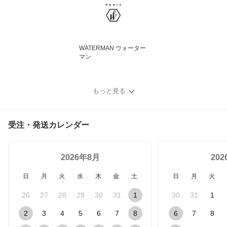
WATERMAN ウォーター
マン
もっと見る
受注・発送カレンダー
2026年8月
20
日
月
火
水
木
金
土
日
月
火
26
27
28
29
30
31
1
30
31
1
2
3
4
5
6
7
8
6
7
8