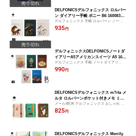
DELFONICSデルフォニックス ロルバー
ン ダイアリー手帳 ポニー B6 160083全
デルフォニックス 手帳 ロルバーン ノート
3色 2025年10月はじまり2026年12月版
ダイアリー ポニー 午 ウマ 干支 コンパクト
935
円
おすすめ 人気 マンスリー ダイアリー手帳 2
026年版 ダイアリー 日記帳 持ち運び 令和8
年版
デルフォニックスDELFONICSノートダ
イアリーA5アメリカンスイーツ A5 160
デルフォニックス 手帳 ノートダイアリー
087全5色 2025年10月はじまり2026年12
アメリカンスイーツ コンパクト 人気 かわ
990
月版
円
いい おしゃれ 2026年版 ダイアリー スケジ
ュール帳 日記 日記帳 持ち運び コンパクト
令和8年版
DELFONICSデルフォニックス m?rta メ
ルタ ロルバーンポケット付きメモ ミニ
メール便OK デルフォニックス おしゃれ か
501376
わいい 学生 ガーリー 習い事 女性 大人 女子
825
円
文具博 シンプルで飽きのこないデザイン 使
いやすさ 機能性 カラフル シンプル märta
メルタ
DELFONICSデルフォニックス Merrily