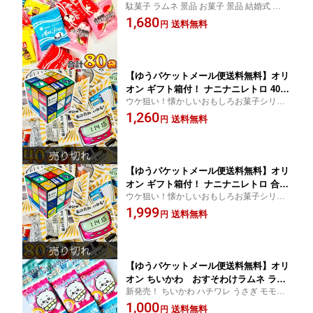
駄菓子 ラムネ 景品 お菓子 景品 結婚式 ミニ
エティ 4種類 合計80袋【 お祭り イベン
コーラ バライティ【販促品 お祭り 景品 縁
1,680
ト お菓子 バラまき 祭事 つかみどり ラ
送料無料
円
日 駄菓子 ギフト お菓子 ギフト】
ムネ菓子 ポイント消化 お試し お菓子
駄菓子 送料無料 】
【ゆうパケットメール便送料無料】オリ
オン ギフト箱付！ ナニナニレトロ 40袋
ウケ狙い！懐かしいおもしろお菓子シリー
【お菓子 おやつ お試し お菓子 個包装
ズ【販促品 お祭り 景品 縁日 駄菓子 ギフト
1,260
ポイント消化 バラまき つかみ取り 買い
送料無料
円
お菓子 ギフト 】
増し 駄菓子 ラムネ 小袋 】
【ゆうパケットメール便送料無料】オリ
オン ギフト箱付！ ナニナニレトロ 合計
ウケ狙い！懐かしいおもしろお菓子シリー
80袋【お菓子 おやつ お試し お菓子 個
ズ【販促品 お祭り 景品 縁日 駄菓子 ギフト
1,999
包装 ポイント消化 バラまき つかみ取り
送料無料
円
お菓子 ギフト 】
買い増し 駄菓子 ラムネ 小袋 】
【ゆうパケットメール便送料無料】オリ
オン ちいかわ おすそわけラムネ ラム
新発売！ ちいかわ ハチワレ うさぎ モモン
ネ味 3連（バラにすると小袋 合計15
ガ くりまんじゅう 【販促品 お祭り 景品 縁
1,000
袋）【 お祭り イベント お菓子 バラま
送料無料
円