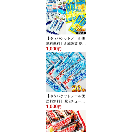
【 お祭り イベント お菓
子 大量 お菓子 詰め合わ
せ お試し ポイント消化
プレゼント 子供 景品 個
包装】
【ゆうパケットメール便
送料無料】金城製菓 夏限
1,000
定！ 凍らせて 塩レモン
円
シャーベット ・ 白くま
くん シャーベット 2種類
合計2袋（バラで合計16
本） スティックタイプ
詰め合わせセット【 熱中
症 ポイント消化 お試し
個包装 夏 シャーベット 1
000円ポッキリ 】
【ゆうパケットメール便
送料無料】明治チューイ
1,000
ング ガブリチュウ ラム
円
ネ 味 20本【 お祭り イベ
ント お菓子 大量 お菓子
詰め合わせ お試し ポイ
ント消化 プレゼント 子