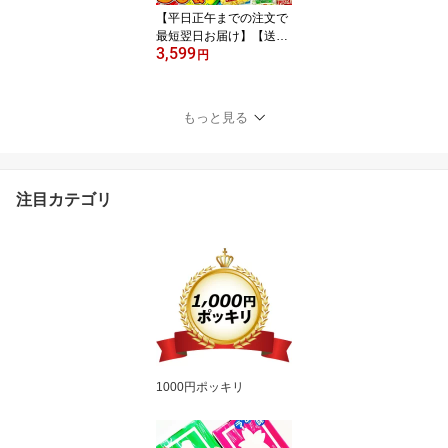
子 詰め合わせ 】
【平日正午までの注文で
最短翌日お届け】【送料
3,599
無料】店長おまかせ 小袋
円
スナック菓子 20種類 合
計50袋 詰め合わせセッ
ト【 お祭り お菓子 業務
もっと見る
用 小分け 小袋 お菓子 お
まかせ ランダム 50個 ま
とめ買い 食べ比べ 詰め
合わせ アソート セット
注目カテゴリ
】
1000円ポッキリ