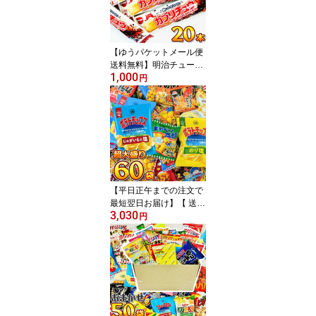
供 景品 個包装】
【ゆうパケットメール便
送料無料】明治チューイ
1,000
ング ガブリチュウ コー
円
ラ 味 20本【 お祭り イベ
ント お菓子 大量 お菓子
詰め合わせ お試し ポイ
ント消化 プレゼント 子
供 景品 個包装】
【平日正午までの注文で
最短翌日お届け】【 送料
3,030
無料 】 ポテトチップス
円
・ カラムーチョ も入っ
た！お菓子・駄菓子 超大
盛り スナック菓子 詰め
合わせ 60袋セット【 ス
ナック菓子 詰め合わせ
お菓子 スナック菓子 ポ
テトチップス スナック菓