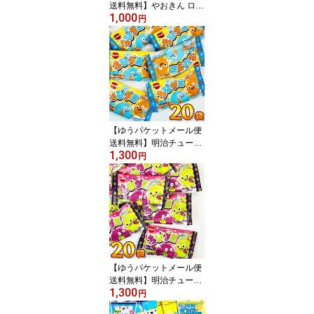
送料無料】やおきん ロッ
1,000
クンロールゼリー 3種類
円
の味をミックス！ 24個
【 販促品 お祭り お祭り
お菓子 業務用 お菓子 お
試し 業務用 個包装 グミ
駄菓子 ギフト バラまき
つかみ取り 買い増し 】
【ゆうパケットメール便
送料無料】明治チューイ
1,300
ング ちびグミ ソーダ味
円
＆オレンジソーダ味 20
袋【 お祭り イベント お
菓子 大量 お菓子 詰め合
わせ お試し ポイント消
化 プレゼント 子供 景品
個包装】
【ゆうパケットメール便
送料無料】明治チューイ
1,300
ング ちびグミ グレープ
円
味＆マスカット味 20袋