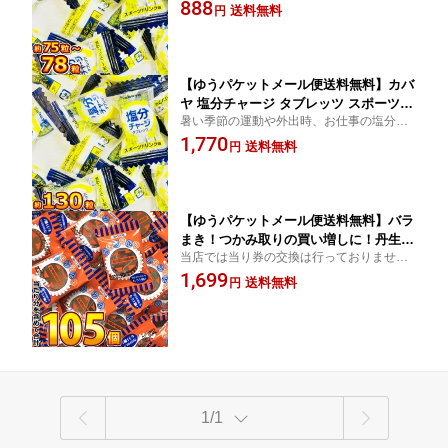
出時、お仕事の塩分補給に！【販促品 お祭
888
熱中症 ポイント消化 塩分補給 塩分 個
送料無料
円
り 景品 縁日 駄菓子 ギフト お菓子 ギフト
包装 駄菓子 カバヤ 塩分 チャージ カバ
カバヤ 塩分チャージタブレッツ 】
ヤ 塩分チャージタブレッツ 大容量 カバ
ヤ 塩分チャージ タブレッツ 】
【ゆうパケットメール便送料無料】カバ
ヤ 塩分チャージ タブレッツ スポーツド
暑い季節の運動や外出時、お仕事の塩分補
リンク味 約130個【 熱中症 ポイント消
給に！【販促品 お祭り 景品 縁日 駄菓子 ギ
1,770
化 まとめ買い 塩分補給 塩分 個包装 駄
送料無料
円
フト お菓子 ギフト カバヤ 塩分チャージタ
菓子 カバヤ 塩分 チャージ カバヤ 塩分
ブレッツ 】
チャージタブレッツ 大容量 カバヤ 塩分
チャージ タブレット 】
【ゆうパケットメール便送料無料】バラ
まき！つかみ取りの買い増しに！丹生堂
当店では当り券の交換は行っておりませ
レモンラムネ 100個+5個 合計105個【
ん。【販促品 お祭り 景品 縁日 】【おもし
1,699
お祭り イベント お菓子 業務用 大量 お
送料無料
円
ろ 駄菓子 ラムネ 大量 当たりつき】
試し ポイント消化 まとめ買い 個包装】
1/1