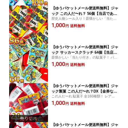
ネ 】
【ゆうパケットメール便送料無料】ジャ
ック この人だ〜れ？ 56個【当店であた
歴史人物シール入り！昔懐かしい「当たり
り券の交換は行っておりません】【 お
付き」の駄菓子！ バラまきなどイベント時
1,000
祭り イベント お菓子 お試し ポイント
送料無料
円
にオススメ！【販促品 お祭り 景品 縁日 駄
消化 チョコ 訳あり 連続当りくじ付き
菓子 ギフト お菓子 ギフト】
当たり くじ 駄菓子 詰め合わせ 駄菓子
業務用 駄菓子 バラまき 】
【ゆうパケットメール便送料無料】ジャ
ック サッカースクラッチ 64個【当店で
昔懐かしい「当たり付き」の駄菓子！ バラ
あたり券の交換は行っておりません】【
まきなどイベント時にオススメ！【販促品
1,000
お祭り イベント お菓子 お試し ポイン
送料無料
円
お祭り 景品 縁日 駄菓子 ギフト お菓子 ギフ
ト消化 チョコ 訳あり 連続当りくじ付き
ト】
当たり くじ 駄菓子 詰め合わせ 駄菓子
業務用 駄菓子 】
【ゆうパケットメール便送料無料】ジャ
ック製菓 この人だ〜れ？DX【金券な
この人だーれ 駄菓子 全160種類！ レアバー
し】 ソーダミンツ味 20個【 お祭り イ
ジョンあり！ 【ランダムに入っているので
1,000
ベント お菓子 お試し ポイント消化 チ
送料無料
円
選べません】【販促品 お祭り 景品 縁日 駄
ョコ 訳あり 連続当りくじ付き 当たり
菓子 ギフト お菓子 ギフト】
くじ 駄菓子 詰め合わせ 駄菓子 業務用
駄菓子 バラまき 】
【ゆうパケットメール便送料無料】ジャ