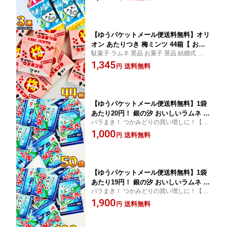
日】【 子供 景品 駄菓子 ギフト お菓子 ギフ
き 祭事 つかみどり ラムネ菓子 ポイン
ト おもしろい お菓子】
ト消化 お試し お菓子 駄菓子 送料無料
】
【ゆうパケットメール便送料無料】オリ
オン あたりつき 梅ミンツ 44箱【 お祭
駄菓子 ラムネ 景品 お菓子 景品 結婚式 【販
り イベント お菓子 バラまき 祭事 つか
促品 お祭り 景品 縁日 駄菓子 ギフト お菓子
1,345
みどり ラムネ菓子 ポイント消化 お試し
送料無料
円
ギフト】
お菓子 駄菓子 送料無料 オリオン ウメ
ミンツ 駄菓子 あたり付 駄菓子 当たり
付き 】
【ゆうパケットメール便送料無料】1袋
あたり20円！ 銀の汐 おいしいラムネ サ
バラまき！ つかみどりの買い増しに！【販
イダー風味 大粒 タイプ 50袋【 お祭り
促品 お祭り 景品 縁日 駄菓子 ギフト お菓子
1,000
イベント お菓子 業務用 大量 お試し ポ
送料無料
円
ギフト】
イント消化 まとめ買い 個包装 大粒ラム
ネ 大粒タイプ ラムネ菓子 業務用 ラム
ネ 1000円ポッキリ 】
【ゆうパケットメール便送料無料】1袋
あたり19円！ 銀の汐 おいしいラムネ サ
バラまき！ つかみどりの買い増しに！【販
イダー風味 大粒 タイプ 100袋【 お祭り
促品 お祭り 景品 縁日 駄菓子 ギフト お菓子
1,900
イベント お菓子 業務用 大量 お試し ポ
送料無料
円
ギフト】
イント消化 まとめ買い 個包装 大粒ラム
ネ 大粒タイプ ラムネ菓子 業務用 ラム