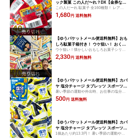
ック製菓 この人だ〜れ？DX【金券な
この人だーれ 駄菓子 全160種類！ レアバー
し】 ソーダミンツ味 40個【 お祭り イ
ジョンあり！ 【ランダムに入っているので
1,680
ベント お菓子 お試し ポイント消化 チ
送料無料
円
選べません】【販促品 お祭り 景品 縁日 駄
ョコ 訳あり 連続当りくじ付き 当たり
菓子 ギフト お菓子 ギフト】
くじ 駄菓子 詰め合わせ 駄菓子 業務用
駄菓子 バラまき 】
【ゆうパケットメール便送料無料】おも
しろ駄菓子箱付き！ ウケ狙い！ おくす
ウケ狙い！懐かしいおもしろお菓子シリー
りやさん カプセルラムネ ＆ ナニナニレ
ズ【販促品 お祭り 景品 縁日 駄菓子 ギフト
2,330
トロ 合計70袋 詰め合わせセット【 お祭
送料無料
円
お菓子 ギフト】
り イベント お菓子 バラまき 祭事 つか
みどり ラムネ菓子 ポイント消化 お試し
お菓子 駄菓子 送料無料 】
【ゆうパケットメール便送料無料】カバ
ヤ 塩分チャージ タブレッツ スポーツド
暑い季節の運動や外出時、お仕事の塩分補
リンク味 1袋（合計約25個〜26個）【
給に！【販促品 お祭り 景品 縁日 】【子供
500
まとめ買い 個包装 塩分 チャージ カバ
送料無料
円
スポーツ 熱中症 熱中症対策 塩 ラムネ 】
ヤ 大容量 塩分チャージタブレット カバ
ヤ 塩分チャージタブレッツ 】
【ゆうパケットメール便送料無料】カバ
ヤ 塩分チャージ タブレッツ スポーツド
1個あたり約13.3円！ 暑い季節の運動や外
リンク味 3袋（合計約75個〜78個）【