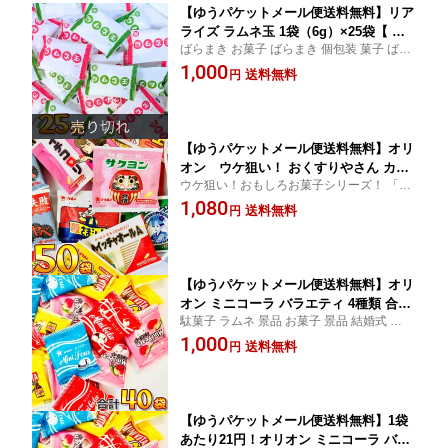
【ゆうパケットメール便送料無料】リア
ライズ ラムネ玉 1袋（6g）×25袋【 業
ばらまき お菓子 ばらまき 個包装 菓子 ばら
務用 大量 お菓子 おやつ お試し ポイン
まき お菓子 個包装【販促品 お祭り 景品 縁
1,000
ト消化 スナック菓子 駄菓子 お菓子 バ
送料無料
円
日 駄菓子 ギフト お菓子 ギフト】
ラまき つかみ取り 買い増し ポイント消
化 お試し 訳あり 】
【ゆうパケットメール便送料無料】オリ
オン ウケ狙い！ おくすりやさん カプ
ウケ狙い！おもしろお菓子シリーズ！ 「イ
セルラムネ 小袋 50袋【 お祭り イベン
ベント」や「お祭り」の時のバラまきに！
1,080
ト お菓子 バラまき 祭事 つかみどり ラ
送料無料
円
【販促品 お祭り 景品 縁日】【 子供 景品 駄
ムネ菓子 ポイント消化 お試し お菓子
菓子 ギフト お菓子 ギフト おもしろい お菓
駄菓子 送料無料 】
子】
【ゆうパケットメール便送料無料】オリ
オン ミニコーラ バラエティ 4種類 合計
駄菓子 ラムネ 景品 お菓子 景品 結婚式 ミニ
40袋【 お祭り イベント お菓子 バラま
コーラ バライティ【販促品 お祭り 景品 縁
1,000
き 祭事 つかみどり ラムネ菓子 ポイン
送料無料
円
日 駄菓子 ギフト お菓子 ギフト】
ト消化 お試し お菓子 駄菓子 送料無料 1
000円ポッキリ 】
【ゆうパケットメール便送料無料】1袋
あたり21円！オリオン ミニコーラ バラ