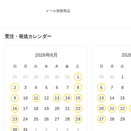
メール便新商品
受注・発送カレンダー
2026年8月
20
日
月
火
水
木
金
土
日
月
火
26
27
28
29
30
31
1
30
31
1
2
3
4
5
6
7
8
6
7
8
9
10
11
12
13
14
15
13
14
15
16
17
18
19
20
21
22
20
21
22
23
24
25
26
27
28
29
27
28
29
30
31
1
2
3
4
5