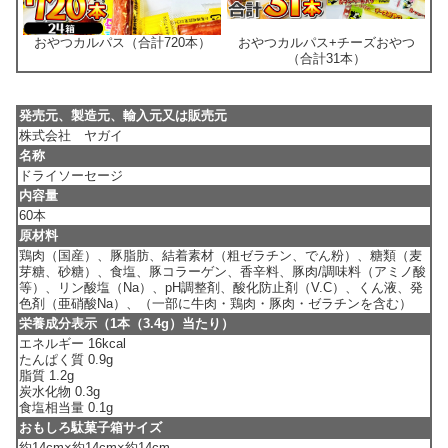
おやつカルパス（合計720本）
おやつカルパス+チーズおやつ
（合計31本）
発売元、製造元、輸入元又は販売元
株式会社 ヤガイ
名称
ドライソーセージ
内容量
60本
原材料
鶏肉（国産）、豚脂肪、結着素材（粗ゼラチン、でん粉）、糖類（麦
芽糖、砂糖）、食塩、豚コラーゲン、香辛料、豚肉/調味料（アミノ酸
等）、リン酸塩（Na）、pH調整剤、酸化防止剤（V.C）、くん液、発
色剤（亜硝酸Na）、（一部に牛肉・鶏肉・豚肉・ゼラチンを含む）
栄養成分表示（1本（3.4g）当たり）
エネルギー 16kcal
たんぱく質 0.9g
脂質 1.2g
炭水化物 0.3g
食塩相当量 0.1g
おもしろ駄菓子箱サイズ
約14cm×約14cm×約14cm