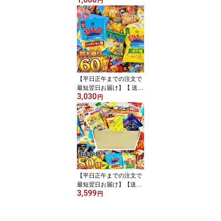
ング ガブリチュウ グレ
円
ープ 味 20本【 お祭り イ
ベント お菓子 大量 お菓
子 詰め合わせ お試し ポ
イント消化 プレゼント
子供 景品 個包装】
【平日正午までの注文で
最短翌日お届け】【 送料
3,030
無料 】 ポテトチップス
円
・ カラムーチョ も入っ
た！お菓子・駄菓子 超大
盛り スナック菓子 詰め
合わせ 60袋セット【 ス
ナック菓子 詰め合わせ
お菓子 スナック菓子 ポ
テトチップス スナック菓
子 詰め合わせ 】
【平日正午までの注文で
最短翌日お届け】【送料
3,599
無料】店長おまかせ 小袋
円
スナック菓子 20種類 合
計50袋 詰め合わせセッ
ト【 お祭り お菓子 業務