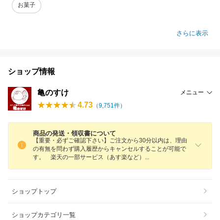
お菓子
さらに表示
ショップ情報
亀のすけ
メニュー
4.73
（
9,751
件）
商品の発送・領収書について
【重要・必ずご確認下さい】ご注文から30分以内は、理由
の有無を問わず購入履歴からキャンセルすることが可能で
す。 楽天の一部サービス（あす楽など
）
ショップトップ
ショップカテゴリ一覧