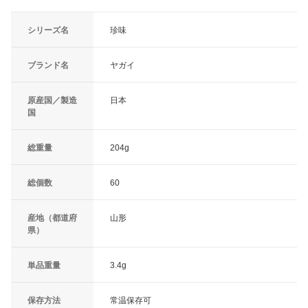
シリーズ名
珍味
ブランド名
ヤガイ
原産国／製造
日本
国
総重量
204g
総個数
60
産地（都道府
山形
県）
単品重量
3.4g
保存方法
常温保存可