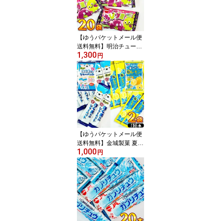
化 プレゼント 子供 景品
個包装】
【ゆうパケットメール便
送料無料】明治チューイ
1,300
ング ちびグミ グレープ
円
味＆マスカット味 20袋
【 お祭り イベント お菓
子 大量 お菓子 詰め合わ
せ お試し ポイント消化
プレゼント 子供 景品 個
包装】
【ゆうパケットメール便
送料無料】金城製菓 夏限
1,000
定！ 凍らせて 塩レモン
円
シャーベット ・ 白くま
くん シャーベット 2種類
合計2袋（バラで合計16
本） スティックタイプ
詰め合わせセット【 熱中
症 ポイント消化 お試し
個包装 夏 シャーベット 1