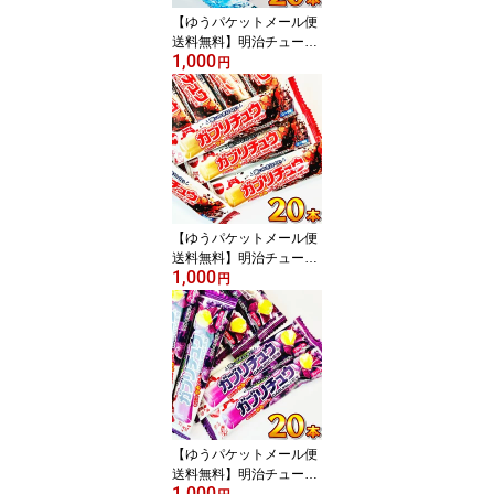
000円ポッキリ 】
【ゆうパケットメール便
送料無料】明治チューイ
1,000
ング ガブリチュウ ラム
円
ネ 味 20本【 お祭り イベ
ント お菓子 大量 お菓子
詰め合わせ お試し ポイ
ント消化 プレゼント 子
供 景品 個包装】
【ゆうパケットメール便
送料無料】明治チューイ
1,000
ング ガブリチュウ コー
円
ラ 味 20本【 お祭り イベ
ント お菓子 大量 お菓子
詰め合わせ お試し ポイ
ント消化 プレゼント 子
供 景品 個包装】
【ゆうパケットメール便
送料無料】明治チューイ
1,000