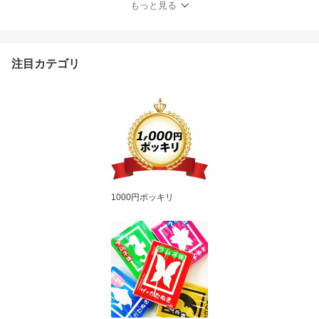
もっと見る
用 小分け 小袋 お菓子 お
まかせ ランダム 50個 ま
とめ買い 食べ比べ 詰め
合わせ アソート セット
注目カテゴリ
】
1000円ポッキリ