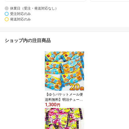
休業日（受注・発送対応なし）
受注対応のみ
発送対応のみ
ショップ内の注目商品
【ゆうパケットメール便
送料無料】明治チューイ
1,300
ング ちびグミ ソーダ味
円
＆オレンジソーダ味 20
袋【 お祭り イベント お
菓子 大量 お菓子 詰め合
わせ お試し ポイント消