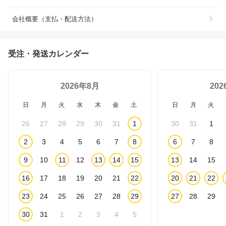
会社概要（支払・配送方法）
受注・発送カレンダー
2026年8月
20
日
月
火
水
木
金
土
日
月
火
26
27
28
29
30
31
1
30
31
1
2
3
4
5
6
7
8
6
7
8
9
10
11
12
13
14
15
13
14
15
16
17
18
19
20
21
22
20
21
22
23
24
25
26
27
28
29
27
28
29
30
31
1
2
3
4
5