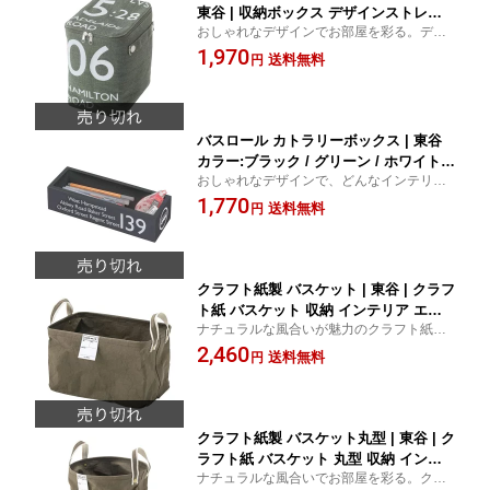
東谷 | 収納ボックス デザインストレー
おしゃれなデザインでお部屋を彩る。デザ
ジボックス ハーフサイズ おしゃれ収納
インストレージボックス(ハーフ)。
1,970
コンパクト収納 折りたたみ収納 小物収
送料無料
円
納 衣類収納 整理整頓 インテリア 収納
アイテム 便利グッズ 収納力抜群 シンプ
ルデザイン 多用途収納
バスロール カトラリーボックス | 東谷
カラー:ブラック / グリーン / ホワイト |
おしゃれなデザインで、どんなインテリア
カトラリーボックス 収納ボックス バス
にもマッチ。バスロール カトラリーボック
1,770
ロール インテリア デザイン おしゃれ
送料無料
円
ス。
文房具収納 キッチン収納 コンパクト 多
用途 整理整頓 机上収納 棚収納 小物入
れ シンプルデザイン
クラフト紙製 バスケット | 東谷 | クラフ
ト紙 バスケット 収納 インテリア エコ
ナチュラルな風合いが魅力のクラフト紙製
素材 軽量 持ち運び 整理整頓 おしゃれ
バスケット。お部屋のインテリアにぴった
2,460
ナチュラル 環境に優しい 多用途 デザイ
送料無料
円
り。
ン 家庭用 オフィス用
クラフト紙製 バスケット丸型 | 東谷 | ク
ラフト紙 バスケット 丸型 収納 インテ
ナチュラルな風合いでお部屋を彩る。クラ
リア エコ ナチュラル 軽量 持ち運び お