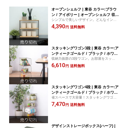
オープンシェルフ | 東谷 カラー:ブラウ
ン / アイボリー | オープンシェルフ 収納
シンプルで美しいデザイン。どんなインテ
棚 木製シェルフ インテリア シンプルデ
リアにも馴染むオープンシェルフ。
4,390
ザイン モダン家具 小物収納 本棚 キッ
送料無料
円
チン収納 リビング収納 多目的シェルフ
組み立て簡単 省スペース 耐久性 おしゃ
れ収納
スタッキングワゴン3段 | 東谷 カラー:ア
ンティークゴールド / ブラック / ホワイ
収納力抜群の3段ワゴン。お部屋をスッキリ
ト | 収納ワゴン 3段ワゴン キャスター付
整理整頓！
6,610
きワゴン 移動式収納 キッチン収納 リビ
送料無料
円
ング収納 バスケットワゴン 多目的ワゴ
ン シンプルデザイン おしゃれ収納 省ス
ペース収納
スタッキングワゴン4段 | 東谷 カラー:ア
ンティークゴールド / ブラック / ホワイ
省スペースで大容量！スタッキングワゴン4
ト | 収納ワゴン キャスター付きワゴン
段。お部屋をすっきり整理整頓。
7,470
スタッキングワゴン 4段ワゴン 省スペー
送料無料
円
ス収納 整理整頓 インテリア収納 キッチ
ン収納 リビング収納 オフィス収納 多目
的ワゴン
デザインストレージボックス(ハーフ) |