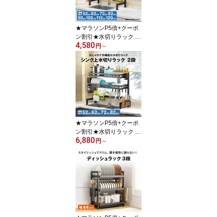
ゼッ
★マラソンP5倍+クーポ
ン割引★水切りラック シ
4,580
ンク上 1段 スリム シンプ
円
～
ルタイプ | シンク上水切
りラック 水切りかご シ
ンク上 大容量 水切りか
ご 大容量 食器ラック シ
ンク上 キッチン ラ
★マラソンP5倍+クーポ
ン割引★水切りラック シ
6,880
ンク上 2段 スリム | シン
円
～
ク上水切りラック 水切り
かご シンク上 大容量 水
切りかご 大容量 食器乾
燥ラック 食器 水切り キ
ッチン ラック 食器