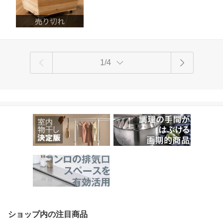
リビング収納 キッチン収納 おもちゃ収
納 雑誌収納 ペットボトル収納 移動簡単
おしゃれ インテリア 収納家具
1/4
ショップ内の注目商品