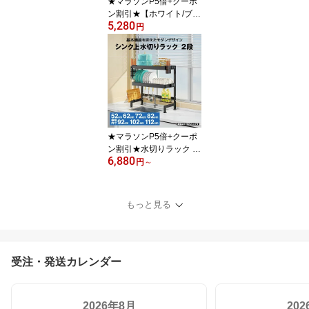
★マラソンP5倍+クーポ
ン割引★【ホワイト/ブラ
5,280
ック 2色選べます】ディ
円
ッシュラック 3段 | 水切
りラック シンク横 水切
りラックおしゃれ 水切り
ラックスリム 食器ラック
キッチン 食器ラッ
★マラソンP5倍+クーポ
ン割引★水切りラック シ
6,880
ンク上 2段 スリム シンプ
円
～
ルタイプ | シンク上水切
りラック 水切りかご シ
ンク上 大容量 水切りか
もっと見る
ご 大容量 食器ラック シ
ンク上 キッチン ラ
受注・発送カレンダー
2026年8月
20