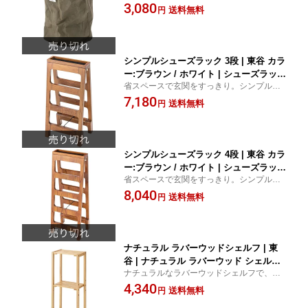
フト紙製のバスケット丸型。
3,080
しゃれ 環境に優しい 多用途 デザイン
送料無料
円
家庭用 便利
シンプルシューズラック 3段 | 東谷 カラ
ー:ブラウン / ホワイト | シューズラック
省スペースで玄関をすっきり。シンプルシ
3段ラック 玄関収納 木製ラック 省スペ
ューズラック3段で整理整頓。
7,180
ース インテリア 整理整頓 靴収納 多機
送料無料
円
能ラック おしゃれ シンプルデザイン コ
ンパクト 収納家具 玄関インテリア 小物
収納
シンプルシューズラック 4段 | 東谷 カラ
ー:ブラウン / ホワイト | シューズラック
省スペースで玄関をすっきり。シンプルシ
4段シューズラック 木製シューズラック
ューズラック4段でおしゃれに収納。
8,040
玄関収納 省スペース収納 おしゃれ収納
送料無料
円
靴収納 組み立て簡単 持ち運び便利 イン
テリア シンプルデザイン コンパクト収
納
ナチュラル ラバーウッドシェルフ | 東
谷 | ナチュラル ラバーウッド シェルフ
ナチュラルなラバーウッドシェルフで、シ
収納 インテリア 家具 エコフレンドリー
ンプルな美しさをお部屋に。どんなインテ
4,340
軽量 多機能 シンプルデザイン モダン
送料無料
円
リアにもマッチします。
おしゃれ コンパクト 組み立て簡単 耐久