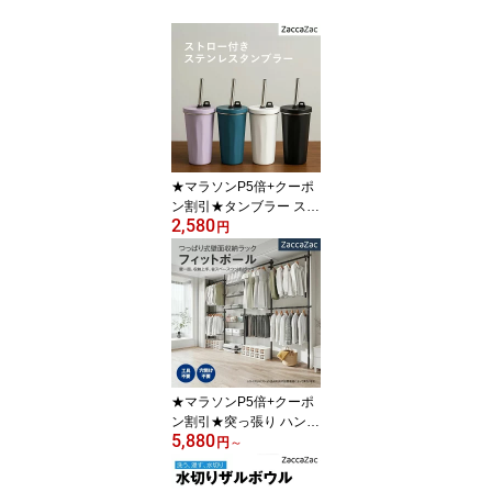
★マラソンP5倍+クーポ
ン割引★タンブラー スト
2,580
ロー付き 600ml 蓋付きタ
円
ンブラー 保冷タンブラー
保温タンブラー こぼれな
い 伸縮ストロー付き 保
★マラソンP5倍+クーポ
ン割引★突っ張り ハンガ
5,880
ーラック 突っ張り ラッ
円
～
ク 伸縮 ポールハンガー 1
段 2段 3段 天井突っ張り