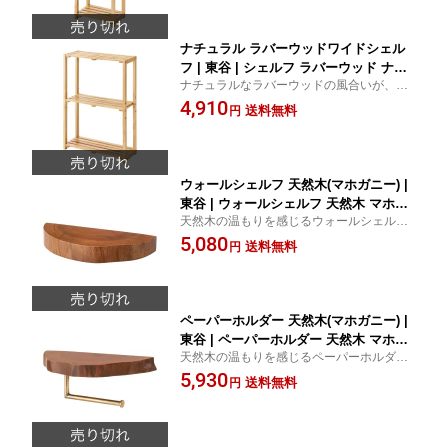
性
ナチュラル ラバーウッドワイドシェル
フ | 東谷 | シェルフ ラバーウッド ナチ
ナチュラルなラバーウッドの風合いが、お
ュラル 収納 家具 インテリア シンプル
部屋に温かみをプラス。シンプルで美しい
4,910
デザイン 組み立て簡単 軽量 多用途 コ
送料無料
円
デザイン。
ンパクト おしゃれ 木製 リビング キッ
チン
ウォールシェルフ 天然木(マホガニー) |
東谷 | ウォールシェルフ 天然木 マホガ
天然木の温もりを感じるウォールシェル
ニー インテリア 収納 壁掛け シンプル
フ。シンプルで美しいデザインが魅力で
5,080
デザイン 高級感 おしゃれ 実用的 耐久
送料無料
円
す。
性 取り付け簡単 省スペース 多用途 装
飾アイテム
ペーパーホルダー 天然木(マホガニー) |
東谷 | ペーパーホルダー 天然木 マホガ
天然木の温もりを感じるペーパーホルダ
ニー 高級感 インテリア おしゃれ シン
ー。マホガニーの美しい木目が魅力。
5,930
プル デザイン 木目 温もり 使いやすい
送料無料
円
収納 壁掛け トイレ バスルーム