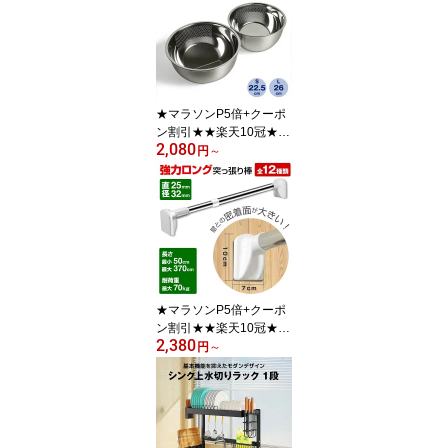
式 スリム つっぱり ラッ
ク
★マラソンP5倍+クーポ
ン割引★★楽天10冠★
2,080
水切りボウル ステンレス
円
～
ザルボウル 米とぎ ボウ
ル 水切りざる 水切りボ
ウル 米研ぎボウル 穴あ
きボ
★マラソンP5倍+クーポ
ン割引★★楽天10冠★
2,380
突っ張り棒 強力 太さ/長
円
～
さが選べます 全12種類
(直径25mm / 32mm) | つ
っぱり棒 ステンレス 伸
縮棒 強い負荷 滑り止め
極太 つっぱり棒 クロー