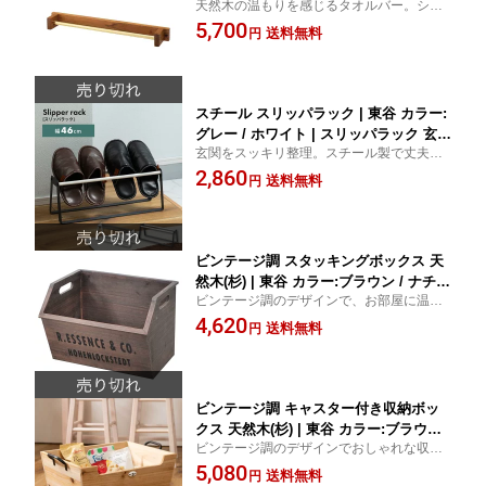
天然木の温もりを感じるタオルバー。シン
ー 天然木 チーク材 バスルーム キッチ
プルで美しいデザインが魅力。
5,700
ン インテリア シンプルデザイン 取り付
送料無料
円
け簡単 耐久性 木製 モダン ナチュラル
収納 おしゃれ
スチール スリッパラック | 東谷 カラー:
グレー / ホワイト | スリッパラック 玄関
玄関をスッキリ整理。スチール製で丈夫な
収納 スチールラック コンパクト収納 軽
スリッパラック。
2,860
量デザイン 持ち運び簡単 組み立て簡単
送料無料
円
多用途ラック モダンデザイン 省スペー
ス 耐久性 インテリア 収納アイテム 整
理整頓 シンプルデザイン
ビンテージ調 スタッキングボックス 天
然木(杉) | 東谷 カラー:ブラウン / ナチュ
ビンテージ調のデザインで、お部屋に温か
ラル | 収納ボックス ビンテージ調 天然
みをプラス。天然木の質感が魅力的。
4,620
木 スタッキング 省スペース インテリア
送料無料
円
おしゃれ 多用途 収納 整理整頓 木製ボ
ックス デザイン 便利アイテム 家庭用品
収納家具
ビンテージ調 キャスター付き収納ボッ
クス 天然木(杉) | 東谷 カラー:ブラウン /
ビンテージ調のデザインでおしゃれな収納
ナチュラル | 収納ボックス キャスター
ボックス。キャスター付きで移動も楽々。
5,080
付き ビンテージ調 天然木 杉材 多用途
送料無料
円
天然木の温かみが感じられる一品です。