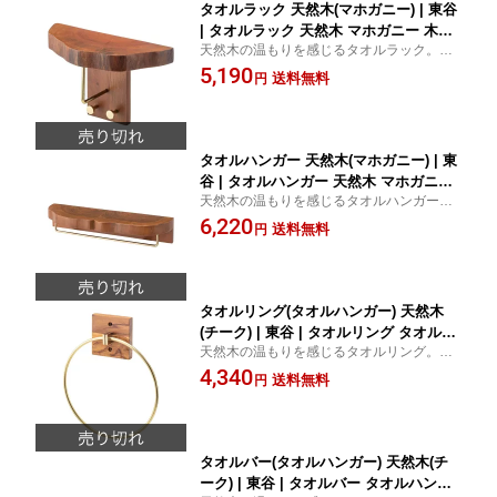
タオルラック 天然木(マホガニー) | 東谷
| タオルラック 天然木 マホガニー 木製
天然木の温もりを感じるタオルラック。マ
ラック 壁掛けラック 収納ラック インテ
ホガニーの美しい木目が魅力です。
5,190
リア 高級感 シンプルデザイン 実用的
送料無料
円
おしゃれ 耐久性 多機能 ナチュラル エ
コフレンドリー
タオルハンガー 天然木(マホガニー) | 東
谷 | タオルハンガー 天然木 マホガニー
天然木の温もりを感じるタオルハンガー。
木製タオルハンガー 高級感 インテリア
マホガニーの美しい木目が魅力です。
6,220
バスルーム キッチン 収納 壁掛け シン
送料無料
円
プルデザイン おしゃれ 耐久性 実用的
エコフレンドリー
タオルリング(タオルハンガー) 天然木
(チーク) | 東谷 | タオルリング タオルハ
天然木の温もりを感じるタオルリング。シ
ンガー 天然木 チーク材 バスルームアク
ンプルで美しいデザインが魅力。
4,340
セサリー インテリア シンプルデザイン
送料無料
円
高品質 耐久性 おしゃれ 木製 モダン 実
用的 壁掛け 収納
タオルバー(タオルハンガー) 天然木(チ
ーク) | 東谷 | タオルバー タオルハンガ