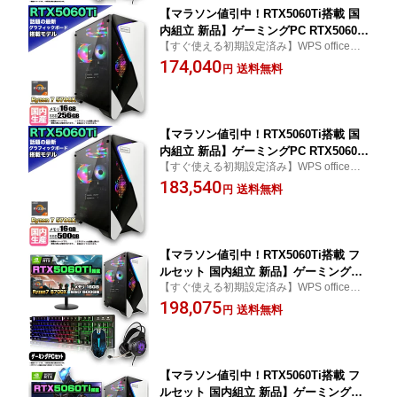
【マラソン値引中！RTX5060Ti搭載 国
内組立 新品】ゲーミングPC RTX5060Ti
【すぐ使える初期設定済み】WPS office付
Ryzen7 5700X メモリ16GB SSD256GB
き word excel ワード エクセル プレゼント
174,040
Windows11 デスクトップPC モンハン
送料無料
円
ギフト photoshop Illustrator フォトショッ
ワイルズ 原神 Apex FF14 VALORANT
プ イラストレーター モンハン モンスター
配信 動画編集 eスポーツ 1年保証 初心
ハンター 推奨
者 ゲーミングパソコン ゲーム 本体のみ
【マラソン値引中！RTX5060Ti搭載 国
内組立 新品】ゲーミングPC RTX5060Ti
【すぐ使える初期設定済み】WPS office付
Ryzen7 5700X メモリ16GB SSD500GB
き word excel ワード エクセル プレゼント
183,540
Windows11 デスクトップPC モンハン
送料無料
円
ギフト photoshop Illustrator フォトショッ
ワイルズ 原神 Apex FF14 VALORANT
プ イラストレーター モンハン モンスター
配信 動画編集 eスポーツ 1年保証 初心
ハンター 推奨
者 ゲーミングパソコン ゲーム 本体のみ
【マラソン値引中！RTX5060Ti搭載 フ
ルセット 国内組立 新品】ゲーミングPC
【すぐ使える初期設定済み】WPS office付
RTX5060Ti Ryzen7 5700X メモリ16GB
き word excel ワード エクセル プレゼント
198,075
SSD500GB Windows11 デスクトップP
送料無料
円
ギフト photoshop Illustrator フォトショッ
C モニター付き 24インチ フルHD 100H
プ イラストレーター モンハン モンスター
z キーボード マウス ヘッドセット 原神
ハンター 推奨
Apex FF14 VALORANT 配信 1年保証
【マラソン値引中！RTX5060Ti搭載 フ
ルセット 国内組立 新品】ゲーミングPC