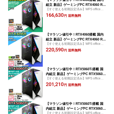
組立 新品】ゲーミングPC RTX4060 Ry
【すぐ使える初期設定済み】WPS office付
zen7 5700X メモリ16GB SSD500GB W
き word excel ワード エクセル 本体 おしゃ
166,630
indows11 デスクトップPC 原神 Apex F
送料無料
円
れ プレゼント ギフト photoshop Illustrator
F14 VALORANT Minecraft GTA PUBG
フォトショップ イラストレーター エルデン
配信 動画編集 eスポーツ 初心者 1年保
リング
証 ゲーミングパソコン ゲーム 本体のみ
【マラソン値引中！RTX4060搭載 国内
組立 新品】ゲーミングPC RTX4060 Ry
【すぐ使える初期設定済み】WPS office付
zen7 7800X3D メモリ16GB SSD500GB
き word excel ワード エクセル 本体 おしゃ
220,590
Windows11 デスクトップPC 原神 Apex
送料無料
円
れ プレゼント ギフト photoshop Illustrator
FF14 VALORANT Minecraft GTA PUBG
フォトショップ イラストレーター エルデン
配信 動画編集 eスポーツ 初心者 1年保
リング
証 ゲーミングパソコン ゲーム 本体のみ
【マラソン値引中！RTX5060Ti搭載 国
内組立 新品】ゲーミングPC RTX5060Ti
【すぐ使える初期設定済み】WPS office付
Ryzen7 5700X メモリ16GB SSD1TB W
き word excel ワード エクセル プレゼント
201,210
indows11 デスクトップPC モンハンワ
送料無料
円
ギフト photoshop Illustrator フォトショッ
イルズ 原神 Apex FF14 VALORANT 配
プ イラストレーター モンハン モンスター
信 動画編集 eスポーツ 1年保証 初心者
ハンター 推奨
ゲーミングパソコン ゲーム 本体のみ
【マラソン値引中！RTX5060Ti搭載 国
内組立 新品】ゲーミングPC RTX5060Ti
【すぐ使える初期設定済み】WPS office付
Ryzen7 5700X メモリ32GB SSD500GB