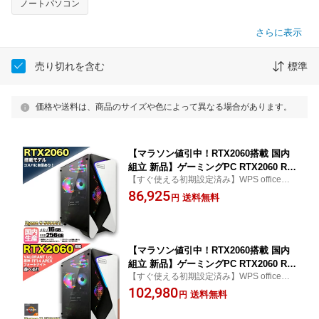
ノートパソコン
さらに表示
売り切れを含む
標準
価格や送料は、商品のサイズや色によって異なる場合があります。
【マラソン値引中！RTX2060搭載 国内
組立 新品】ゲーミングPC RTX2060 Ry
【すぐ使える初期設定済み】WPS office付
zen5 5600GT メモリ16GB SSD256GB
き word excel ワード エクセル プレゼント
86,925
Windows11 デスクトップPC 原神 Apex
送料無料
円
ギフト デスクトップパソコン photoshop Ill
FF14 VALORANT Minecraft GTA PUBG
ustrator フォトショップ イラストレーター
配信 動画編集 eスポーツ 初心者 1年保
ヴァロラント
証 ゲーミングパソコン ゲーム 本体のみ
【マラソン値引中！RTX2060搭載 国内
組立 新品】ゲーミングPC RTX2060 Ry
【すぐ使える初期設定済み】WPS office付
zen7 5700X メモリ16GB SSD500GB W
き word excel ワード エクセル プレゼント
102,980
indows11 デスクトップPC 原神 Apex F
送料無料
円
ギフト デスクトップパソコン photoshop Ill
F14 VALORANT Minecraft GTA PUBG
ustrator フォトショップ イラストレーター
配信 動画編集 eスポーツ 初心者 1年保