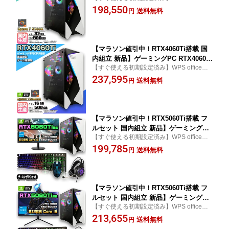
き word excel ワード エクセル プレゼント
198,550
Windows11 デスクトップPC モンハン
送料無料
円
ギフト photoshop Illustrator フォトショッ
ワイルズ 原神 Apex FF14 VALORANT
プ イラストレーター モンハン モンスター
配信 動画編集 eスポーツ 1年保証 初心
ハンター 推奨
者 ゲーミングパソコン ゲーム 本体のみ
【マラソン値引中！RTX4060Ti搭載 国
内組立 新品】ゲーミングPC RTX4060Ti
【すぐ使える初期設定済み】WPS office付
Ryzen7 7800X3D メモリ16GB SSD500
き word excel ワード エクセル 本体 おしゃ
237,595
GB Windows11 デスクトップPC モンハ
送料無料
円
れ プレゼント ギフト photoshop Illustrator
ンワイルズ 原神 Apex FF14 VALORAN
フォトショップ イラストレーター エルデン
T 配信 動画編集 eスポーツ 1年保証 初
リング
心者 ゲーミングパソコン ゲーム 本体の
み
【マラソン値引中！RTX5060Ti搭載 フ
ルセット 国内組立 新品】ゲーミングPC
【すぐ使える初期設定済み】WPS office付
RTX5060Ti Core i5 第12世代 メモリ16
き word excel ワード エクセル プレゼント
199,785
GB SSD500GB Windows11 デスクトッ
送料無料
円
ギフト photoshop Illustrator フォトショッ
プPC モニター付き 24インチ フルHD 10
プ イラストレーター モンハン モンスター
0Hz キーボード マウス ヘッドセット 原
ハンター 推奨
神 Apex FF14 VALORANT 配信 1年保証
【マラソン値引中！RTX5060Ti搭載 フ
ルセット 国内組立 新品】ゲーミングPC
【すぐ使える初期設定済み】WPS office付
RTX5060Ti Core i5 第12世代 メモリ16
き word excel ワード エクセル プレゼント
213,655
GB SSD500GB Windows11 デスクトッ
送料無料
円
ギフト photoshop Illustrator フォトショッ
プPC モニター付き 27インチ WQHD 18