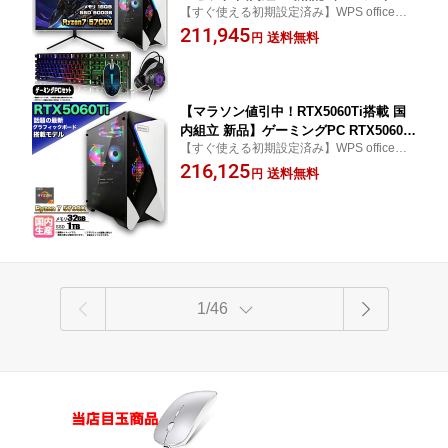
【すぐ使える初期設定済み】WPS office付
RTX5060Ti Ryzen7 5700X メモリ16GB
き word excel ワード エクセル プレゼント
211,945
SSD500GB Windows11 デスクトップP
送料無料
円
ギフト photoshop Illustrator フォトショッ
C モニター付き 27インチ WQHD 180Hz
プ イラストレーター モンハン モンスター
キーボード マウス ヘッドセット 原神 A
ハンター 推奨
pex FF14 VALORANT 配信 1年保証
【マラソン値引中！RTX5060Ti搭載 国
内組立 新品】ゲーミングPC RTX5060Ti
【すぐ使える初期設定済み】WPS office付
Ryzen7 5700X メモリ32GB SSD1TB W
き word excel ワード エクセル プレゼント
216,125
indows11 デスクトップPC モンハンワ
送料無料
円
ギフト photoshop Illustrator フォトショッ
イルズ 原神 Apex FF14 VALORANT 配
プ イラストレーター モンハン モンスター
信 動画編集 eスポーツ 1年保証 初心者
ハンター 推奨
ゲーミングパソコン ゲーム 本体のみ
1/46