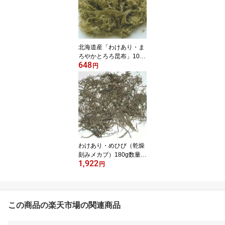
北海道産「わけあり・ま
ろやかとろろ昆布」100g
648
【訳あり】はしっこ【わ
円
けあり】【味噌汁の具
材】【無添加食品】【ダ
イエット】【低カロリ
ー】【自然食品】【ミネ
ラル】【海藻サラダ】 海
藻
わけあり・めひび（乾燥
刻みメカブ）180g数量限
1,922
定販売 わけあり 訳あり
円
無添加食品 ダイエット
めかぶ メカブ 海藻
この商品の楽天市場の関連商品