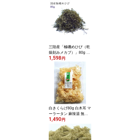
三陸産「極磯めひび（乾
燥刻みメカブ）」80g ワ
1,598
カメ めかぶ メカブ メヒ
円
ビ フコイダン ヘルシー
健康 ダイエット 無添加
ミネラル 海藻 三陸
白きくらげ80g 白木耳 マ
ーラータン 麻辣湯 無農
1,490
薬 銀耳 キクラゲ 食物繊
円
維