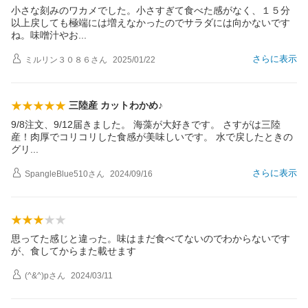
小さな刻みのワカメでした。小さすぎて食べた感がなく、１５分
以上戻しても極端には増えなかったのでサラダには向かないです
ね。味噌汁や
お
さらに表示
ミルリン３０８６
さん
2025/01/22
三陸産 カットわかめ♪
9/8注文、9/12届きました。 海藻が大好きです。 さすがは三陸
産！肉厚でコリコリした食感が美味しいです。 水で戻したときの
グ
リ
さらに表示
SpangleBlue510
さん
2024/09/16
思ってた感じと違った。味はまだ食べてないのでわからないです
が、食してからまた載せます
(^&^)p
さん
2024/03/11