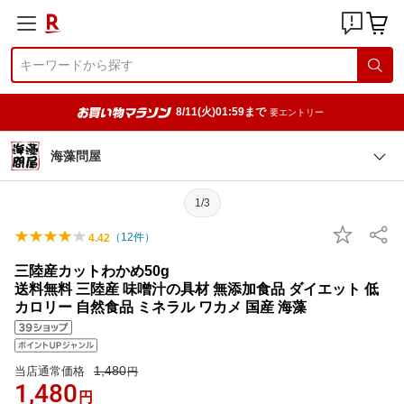
8/11(火)01:59まで
要エントリー
海藻問屋
1/3
（
12
件）
4.42
三陸産カットわかめ50g
送料無料 三陸産 味噌汁の具材 無添加食品 ダイエット 低
カロリー 自然食品 ミネラル ワカメ 国産 海藻
1,480
当店通常価格
円
1,480
円