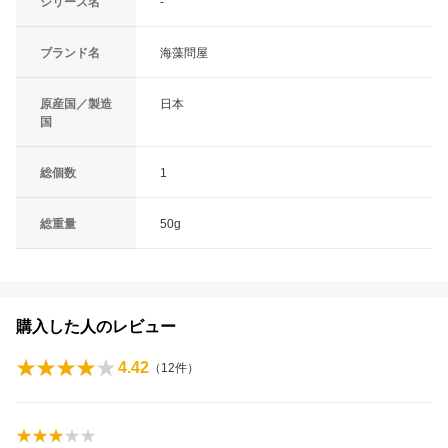
シリーズ名
-
ブランド名
海藻問屋
原産国／製造
日本
国
総個数
1
総重量
50g
購入した人のレビュー
4.42
（
12
件）