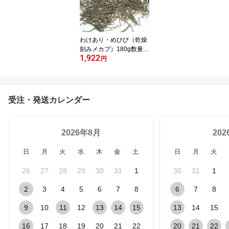
ラル】【海藻サラダ】 海
藻
わけあり・めひび（乾燥
刻みメカブ）180g数量限
1,922
定販売 わけあり 訳あり
円
無添加食品 ダイエット
めかぶ メカブ 海藻
受注・発送カレンダー
2026年8月
20
日
月
火
水
木
金
土
日
月
火
26
27
28
29
30
31
1
30
31
1
2
3
4
5
6
7
8
6
7
8
9
10
11
12
13
14
15
13
14
15
16
17
18
19
20
21
22
20
21
22