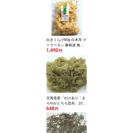
健康 ダイエット 無添加
ミネラル 海藻 三陸
白きくらげ80g 白木耳 マ
ーラータン 麻辣湯 無農
1,490
薬 銀耳 キクラゲ 食物繊
円
維
北海道産「わけあり・ま
ろやかとろろ昆布」100g
648
【訳あり】はしっこ【わ
円
けあり】【味噌汁の具
材】【無添加食品】【ダ
イエット】【低カロリ
ー】【自然食品】【ミネ