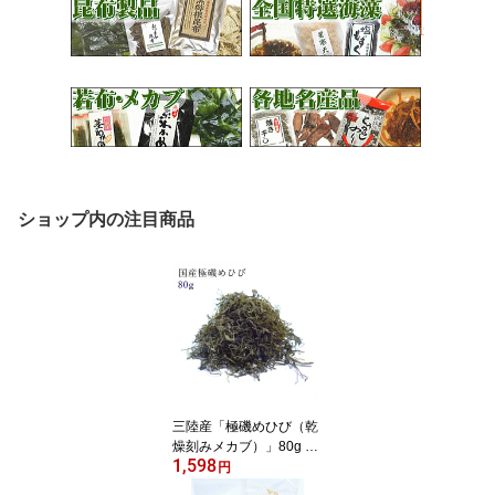
ショップ内の注目商品
三陸産「極磯めひび（乾
燥刻みメカブ）」80g ワ
1,598
カメ めかぶ メカブ メヒ
円
ビ フコイダン ヘルシー