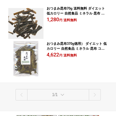
おつまみ昆布70g 送料無料 ダイエット
低カロリー 自然食品 ミネラル 昆布 コ
ンブ おやつ 海藻
1,280
送料無料
円
おつまみ昆布370g徳用） ダイエット 低
カロリー 自然食品 ミネラル 昆布 コン
ブ 海藻
4,622
送料無料
円
1/1