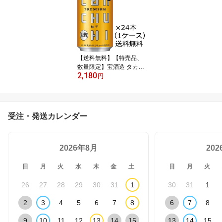
【送料無料】【特売品、
数量限定】宝酒造 タカラ
2,180
CANチューハイ 柚子 40
円
周年 特別生産 350ml 24
本 1ケース （賞味期限：
2025年10月末）※九
州・沖縄届けは別途送料
受注・発送カレンダー
がかかります
2026年8月
20
日
月
火
水
木
金
土
日
月
火
26
27
28
29
30
31
1
30
31
1
2
3
4
5
6
7
8
6
7
8
9
10
11
12
13
14
15
13
14
15