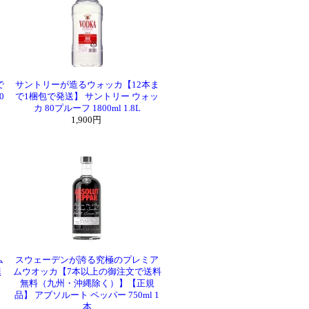
で
サントリーが造るウォッカ【12本ま
0
で1梱包で発送】 サントリー ウォッ
カ 80プルーフ 1800ml 1.8L
1,900円
ム
スウェーデンが誇る究極のプレミア
無
ムウオッカ【7本以上の御注文で送料
無料（九州・沖縄除く）】【正規
品】 アブソルート ペッパー 750ml 1
本