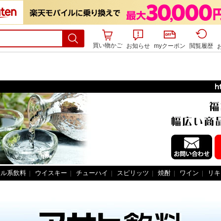
買い物かご
お知らせ
myクーポン
閲覧履歴
ール系飲料
|
ウイスキー
|
チューハイ
|
スピリッツ
|
焼酎
|
ワイン
|
リキ