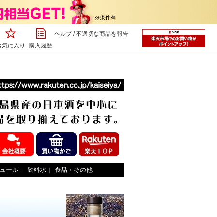
ヘルプ
/
不適切な商品を報告
お気に入り
購入履歴
ュール
|
飲料水
|
食品・その他