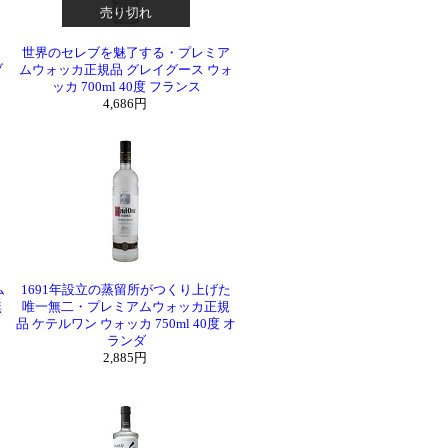
売り切れ
世界のセレブを魅了する・プレミア
ブ
ムウォッカ正規品 グレイグース ウォ
ッカ 700ml 40度 フランス
4,686円
ム
1691年設立の蒸留所がつくり上げた
無
唯一無二・プレミアムウォッカ正規
品 ケテルワン ウォッカ 750ml 40度 オ
ランダ
2,885円