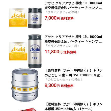
アサヒ クリアアサヒ 樽生 10L 10000ml
※空樽保証金込 パーティー キャンプ バ
「クリアアサヒ」の生樽！
ーベキュー BBQ ※九州・沖縄お届けは
7,000
別途送料がかかります
送料無料
円
アサヒ クリアアサヒ 樽生 19L 19000ml
※空樽保証金込 パーティー キャンプ バ
「クリアアサヒ」の生樽！
ーベキュー BBQ ※九州・沖縄お届けは
11,800
別途送料がかかります
送料無料
円
【送料無料（九州・沖縄除く）】キリン
のどごし ＜生＞ 樽 15L 15000ml ※空樽
「のどごし＜生＞」の樽生！
保証金込 パーティー キャンプ バーベキ
9,300
ュー BBQ
送料無料
円
【送料無料（九州・沖縄除く）】キリン
本麒麟 350ml×24缶入（1ケース）