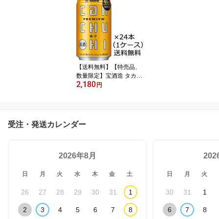
【送料無料】【特売品、
数量限定】宝酒造 タカラ
2,180
CANチューハイ 柚子 40
円
周年 特別生産 350ml 24
本 1ケース （賞味期限：
2025年10月末）※九
州・沖縄届けは別途送料
受注・発送カレンダー
がかかります
2026年8月
20
日
月
火
水
木
金
土
日
月
火
26
27
28
29
30
31
1
30
31
1
2
3
4
5
6
7
8
6
7
8