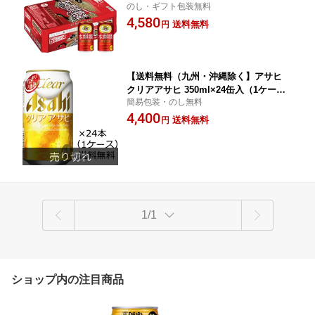
のし・ギフト包装無料
4,580
送料無料
円
【送料無料（九州・沖縄除く】アサヒ
クリアアサヒ 350ml×24缶入（1ケー
簡易包装・のし無料
ス）
4,400
送料無料
円
1/1
ショップ内の注目商品