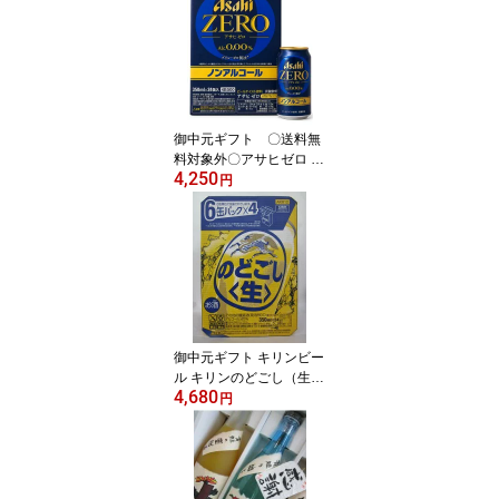
レゼント 贈り物 ウイス
キー 感謝 御礼
御中元ギフト 〇送料無
料対象外〇アサヒゼロ Z
4,250
ERO ノンアルコールビ
円
ール 350ml 24缶入 1ケー
ス (24本) ◇ 1配送、2
ケースまで(同梱)一個口
分の送料でお届け◇
御中元ギフト キリンビー
ル キリンのどごし（生）
4,680
第3のビール 1ケース
円
（350ml×24本）◇1配
送、2ケースまで(同梱)一
個口分の送料でお届け◇