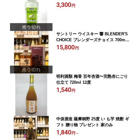
ー コンク 業務用 1.8L 36度 1対5 カ
3,300
円
クテル 濃縮
サントリー ウイスキー 響 BLENDER'S
CHOICE ブレンダーズチョイス 700ml 4
3度 専用箱付き 贈り物 ギフト 御中元 父
15,800
円
の日 御歳暮 御祝 御礼 家飲み 男性
明利酒類 梅香 百年杏酒〜完熟杏にごり
仕立て 720ml 12度
1,540
円
中俣酒造 薩摩桐野 25度 い も芋 焼酎 ギ
フト 贈り物 プレゼント 家のみ
1,840
円
～