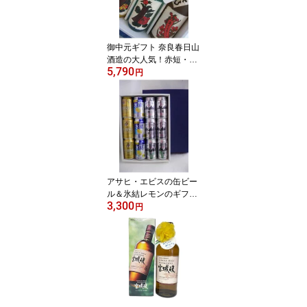
御中元ギフト 奈良春日山
酒造の大人気！赤短・青
5,790
短花札のリキュールギフ
円
ト 720mlx3本セット ギ
フト プレゼント 贈り物
お歳暮 母の日 父の日 お
誕生日
アサヒ・エビスの缶ビー
ル＆氷結レモンのギフ
3,300
ト 御歳暮・御祝・感
円
謝・お誕生日・御礼