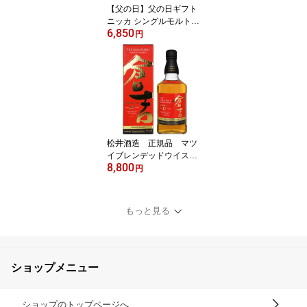
【父の日】父の日ギフト
ニッカ シングルモルト
6,850
宮城峡 700ml 45度 ウイ
円
スキー ギフト 贈り物 ギ
フト プレゼント 御 御礼
御 歳暮御中元
松井酒造 正規品 マツ
イブレンデッドウイスキ
8,800
ー 倉吉 シェリーカスク1
円
2年 700ml 43度 ウイスキ
ー ギフト対応 プレゼン
ト 父の日 御歳暮 御祝
もっと見る
ショップメニュー
ショップのトップページへ