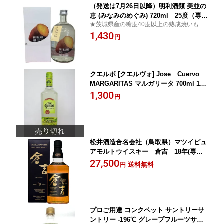
（発送は7月26日以降）明利酒類 美並の
恵 (みなみのめぐみ) 720ml 25度（専用
★茨城県産の糖度40度以上の熟成焼いもを
ギフト箱付き）焼酎 芋
使用！★
1,430
円
クエルボ [クエルヴォ] Jose Cuervo
MARGARITAS マルガリータ 700ml 18
度
1,300
円
松井酒造合名会社（鳥取県）マツイピュ
アモルトウイスキー 倉吉 18年(専用
箱付き） 700ml 50度
27,500
送料無料
円
プロご用達 コンクペット サントリーサ
ントリー -196℃ グレープフルーツサワ