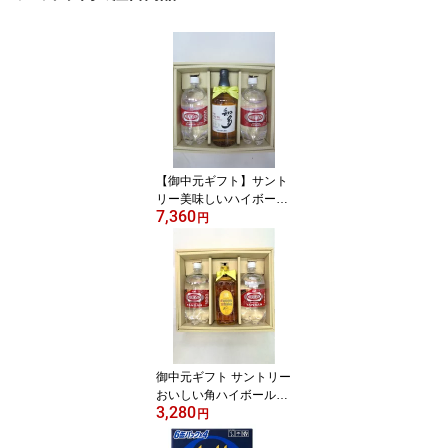
【御中元ギフト】サント
リー美味しいハイボール
7,360
が簡単に作れる サントリ
円
ー知多 ハイボールギフ
ト セット 贈り物 プレゼ
ント 家飲み 御礼 御祝
御中元ギフト サントリー
おいしい角ハイボールを
3,280
作ろう 角瓶ハイボール
円
御中元 ギフトセット プ