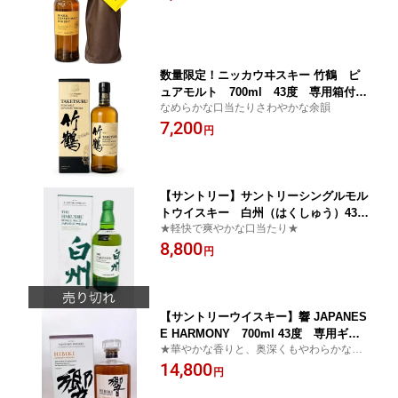
数量限定！ニッカウヰスキー 竹鶴 ピ
ュアモルト 700ml 43度 専用箱付き
なめらかな口当たりさわやかな余韻
贈り物 プレゼント ウイスキー ギフト
7,200
円
【サントリー】サントリーシングルモル
トウイスキー 白州（はくしゅう）43
★軽快で爽やかな口当たり★
度 700ml （箱付き）
8,800
円
【サントリーウイスキー】響 JAPANES
E HARMONY 700ml 43度 専用ギフ
★華やかな香りと、奥深くもやわらかな味
ト箱付き
わい★
14,800
円