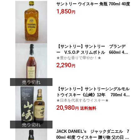
サントリー ウイスキー 角瓶 700ml 40度
1,850
円
【サントリー】サントリー ブランデ
ー V.S.O.P スリムボトル 660ml 40
★豊かな香りで華やか！★
度
2,290
円
【サントリー】サントリーシングルモル
トウイスキー《山崎》12年 700ml 43
★日本を代表するウイスキー★
度
20,980
送料無料
円
JACK DANIEL's ジャックダニエル 7
00ml 40度 ウイスキー 贈り物 父の日 ギ