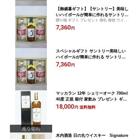
【御歳暮ギフト】【サントリー】美味し
いハイボールが簡単に作れるサントリー
贈り物 ギフト プレゼント 御礼 御祝 ウイス
知多ハイボールギフトセット
キー 知多
7,360
円
スペシャルギフト サントリー美味しい
ハイボールが簡単に作れる サントリー
知多 ハイボールギフトセット写真のリ
7,360
円
ボン・シール・ラッピングはついていま
す）
マッカラン 12年 シェリーオーク 700ml
40度 正規 箱付 家飲み プレゼント ギフ
ト 御中元 御歳暮 御礼 母の日 父の日 お
18,000
送料無料
円
酒 ウイスキー
木内酒造 日の丸ウイスキー Signature