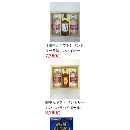
【御中元ギフト】サント
リー美味しいハイボール
7,360
が簡単に作れる サントリ
円
ー知多 ハイボールギフ
ト セット 贈り物 プレゼ
ント 家飲み 御礼 御祝
御中元ギフト サントリー
おいしい角ハイボールを
3,280
作ろう 角瓶ハイボール
円
御中元 ギフトセット プ
レゼント 贈り物 ウイス
キー 感謝 御礼