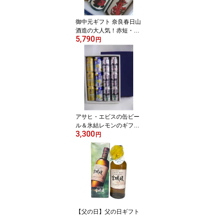
御中元ギフト 奈良春日山
酒造の大人気！赤短・青
5,790
短花札のリキュールギフ
円
ト 720mlx3本セット ギ
フト プレゼント 贈り物
お歳暮 母の日 父の日 お
誕生日
アサヒ・エビスの缶ビー
ル＆氷結レモンのギフ
3,300
ト 御歳暮・御祝・感
円
謝・お誕生日・御礼
【父の日】父の日ギフト