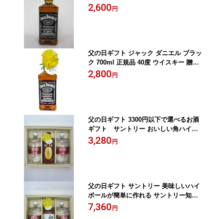
フト
2,600
円
父の日ギフト ジャック ダニエル ブラッ
ク 700ml 正規品 40度 ウイスキー 贈り
物 プレゼント 父の日
2,800
円
父の日ギフト 3300円以下で選べるお酒
ギフト サントリー おいしい角ハイボ
ールが簡単に作れる 角瓶 ハイボール ギ
3,280
円
フトセット 贈り物 ギフト プレゼント
御祝 御礼感謝 誕生日
父の日ギフト サントリー 美味しいハイ
ボールが簡単に作れる サントリー知多
ハイボール ギフトセット 贈り物 プレゼ
7,360
円
ント ウイスキー