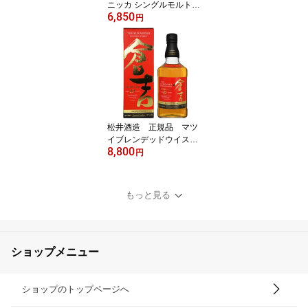
ニッカ シングルモルト
6,850
宮城峡 700ml 45度 ウイ
円
スキー ギフト 贈り物 ギ
フト プレゼント 御 御礼
御 歳暮御中元
松井酒造 正規品 マツ
イブレンデッドウイスキ
8,800
ー 倉吉 シェリーカスク1
円
2年 700ml 43度 ウイスキ
ー ギフト対応 プレゼン
ト 父の日 御歳暮 御祝
もっと見る
ショップメニュー
ショップのトップページへ