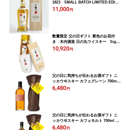
1823 SMALL BATCH LIMITED EDITI
ON 木箱付き 700ml 48度 父の日 贈り物
11,000
円
プレゼント ウイスキー 日の丸 モルトウ
イスキー
数量限定 父の日ギフト 黄色のお花付
き 木内酒造 日の丸ウイスキー Signa
ture 1823 SMALL BATCH LIMITED E
10,920
円
DITION 木箱付き 700ml 48度 父の日 贈
り物 プレゼント ウイスキー 日の丸 モ
ルトウイスキー父の日 贈り物 お父さん
ありがとう
父の日に気持ちが伝わるお酒ギフト ニ
ッカウヰスキー カフェグレーン 700ml
父の日 ギフト お酒 ウイスキー プレゼ
6,480
円
ント贈り物
父の日に気持ちが伝わるお酒ギフト ニ
ッカウヰスキー カフェモルト 700ml 45
度 ギフト プレゼント ウイスキー
6,480
円