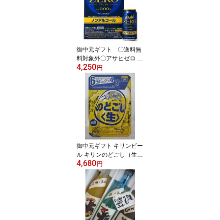
御中元ギフト 〇送料無
料対象外〇アサヒゼロ Z
4,250
ERO ノンアルコールビ
円
ール 350ml 24缶入 1ケー
ス (24本) ◇ 1配送、2
ケースまで(同梱)一個口
分の送料でお届け◇
御中元ギフト キリンビー
ル キリンのどごし（生）
4,680
第3のビール 1ケース
円
（350ml×24本）◇1配
送、2ケースまで(同梱)一
個口分の送料でお届け◇