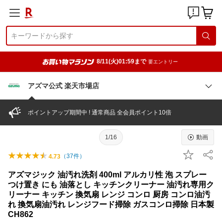
8/11(火)01:59まで
要エントリー
アズマ公式 楽天市場店
ポイントアップ期間中 ! 通常商品 全会員ポイント10倍
1/16
動画
（
37
件）
4.73
アズマジック 油汚れ洗剤 400ml アルカリ性 泡 スプレー
つけ置き にも 油落とし キッチンクリーナー 油汚れ専用ク
リーナー キッチン 換気扇 レンジ コンロ 厨房 コンロ油汚
れ 換気扇油汚れ レンジフード掃除 ガスコンロ掃除 日本製
CH862