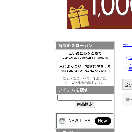
カテゴ
・
ス
・
・
並