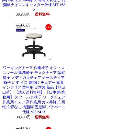
高作業用 ガス昇降式 回転式 背なし 樹
脂脚 ナイロンキャスター仕様 MT-168
5
38,900円
送料無料
ワーキングチェア 作業椅子 オフィス
スツール 事務椅子 デスクチェア 診察
椅子 メディカルチェア ナースチェア
椅子 いす イス 腰掛け チェアー 家具
インテリア 業務用 日本製 新品【即日
出荷】 【法人送料無料】 【日本製/業
務用】 スツール 丸椅子 ワークチェア
作業用チェア 高作業用 ガス昇降式 回
転式 背なし 樹脂脚 固定脚 プラパート
仕様 MT-2413
38,400円
送料無料