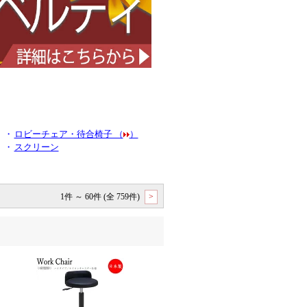
・
ロビーチェア・待合椅子 （
）
・
スクリーン
1件 ～ 60件 (全 759件)
>