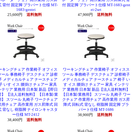
ペレーターチェア 高作業用 ガス昇
レーターチェア 高作業用 ガス昇降式 背
 背付 固定脚 プラパート仕様 MT-
付 固定脚 プラパート仕様 MT-1683-gent
1683-gentei
ei-2set
25,600円
送料無料
47,900円
送料無料
ーキングチェア 作業椅子 オフィス
ワーキングチェア 作業椅子 オフィスス
ツール 事務椅子 デスクチェア 診察
ツール 事務椅子 デスクチェア 診察椅子
子 メディカルチェア ナースチェア
メディカルチェア ナースチェア 椅子 い
子 いす イス 腰掛け チェアー 家具
す イス 腰掛け チェアー 家具 インテリ
ンテリア 業務用 日本製 新品【即日
ア 業務用 日本製 新品【法人送料無料】
荷】 【法人送料無料】 【日本製/業
【日本製/業務用】 スツール 丸椅子 ワー
用】 スツール 丸椅子 ワークチェア
クチェア 作業用チェア 高作業用 ガス昇
業用チェア 高作業用 ガス昇降式 回
降式 回転式 背なし 樹脂脚 固定脚 プラ
式 背なし 樹脂脚 ナイロンキャスタ
パート仕様 MT-1686
ー仕様 MT-2412
38,900円
送料無料
38,400円
送料無料