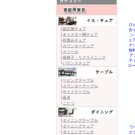
ロ
├
固定脚チェア
合
├
キャスター脚チェア
ン
├
折畳みチェア
ェア
テ
├
カウンターチェア
無
├
スツール
ア
├
座椅子・リクライニング
子
└
バランスチェア
ロー
├
リビングテーブル
├
カウンターテーブル
├
サイドテーブル
├
座卓
└
こたつ
├
ダイニングテーブル
├
ダイニングチェア
ワ
├
ダイニングベンチ
ス