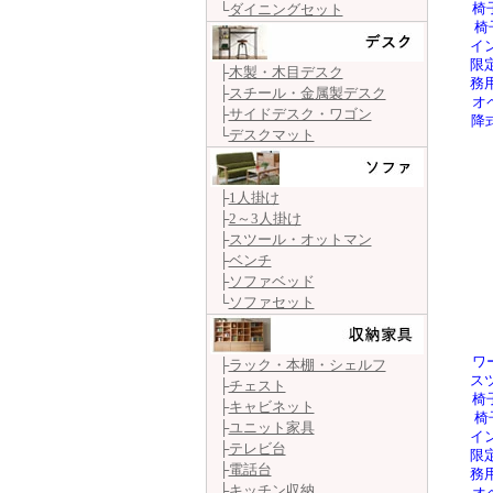
└
ダイニングセット
椅
椅
イ
限
├
木製・木目デスク
務
├
スチール・金属製デスク
オ
├
サイドデスク・ワゴン
降
└
デスクマット
├
1人掛け
├
2～3人掛け
├
スツール・オットマン
├
ベンチ
├
ソファベッド
└
ソファセット
ワ
├
ラック・本棚・シェルフ
ス
├
チェスト
椅
├
キャビネット
椅
├
ユニット家具
イ
├
テレビ台
限
├
電話台
務
├
キッチン収納