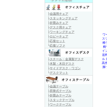
├
会議用チェア
├
スタッキングチェア
├
折畳みチェア
├
デスク用チェア
├
ワーキングチェア
ワ
├
ロビーチェア
ス
├
応接セット
椅
└
応接ソファ
椅
イ
送
├
スチール・金属製デスク
ル
高作
├
木製・木目デスク
脚
├
サイドデスク・ワゴン
└
デスクマット
├
会議テーブル
├
昇降式テーブル
├
折畳みテーブル
├
スタックテーブル
├
ワークテーブル