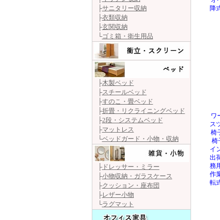
オ
├
サニタリー収納
降式
├
衣類収納
├
玄関収納
└
ゴミ箱・衛生用品
├
木製ベッド
├
スチールベッド
├
すのこ・畳ベッド
├
折畳・リクライニングベッド
ワ
├
2段・システムベッド
ス
├
マットレス
椅
└
ベッドガード・小物・収納
椅
イ
出
務
├
ドレッサー・ミラー
作
├
小物収納・ガラスケース
転
├
クッション・座布団
├
レザー小物
└
ラグマット