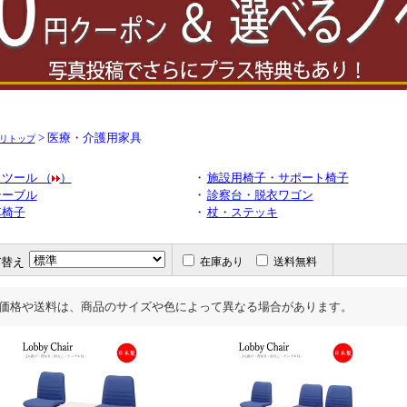
> 医療・介護用家具
リトップ
ツール （
）
・
施設用椅子・サポート椅子
テーブル
・
診察台・脱衣ワゴン
車椅子
・
杖・ステッキ
び替え
在庫あり
送料無料
価格や送料は、商品のサイズや色によって異なる場合があります。