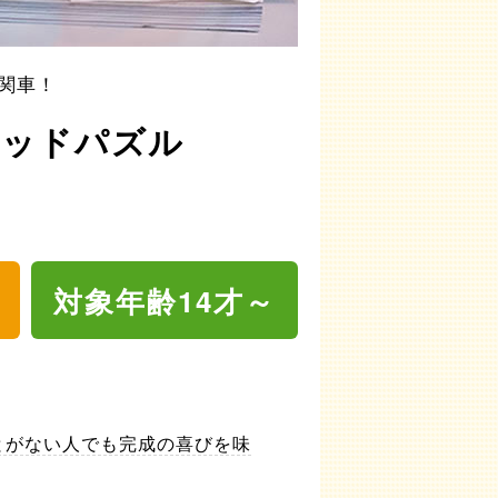
関車！
ウッドパズル
対象年齢14才～
とがない人でも完成の喜びを味