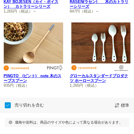
KAY BOJESEN（カイ・ボイス
RASEN(ラセン) 木のカトラリ
ン） カトラリーシリーズ
ーシリーズ
1,265円（税込）～
847円（税込）～
PINGTO (ピント) note 木のス
グローカルスタンダードプロダク
ープスプーン
ツ ホーロースプーン
935円（税込）
1,265円（税込）
売り切れを含む
標準
価格や送料は、商品のサイズや色によって異なる場合があります。