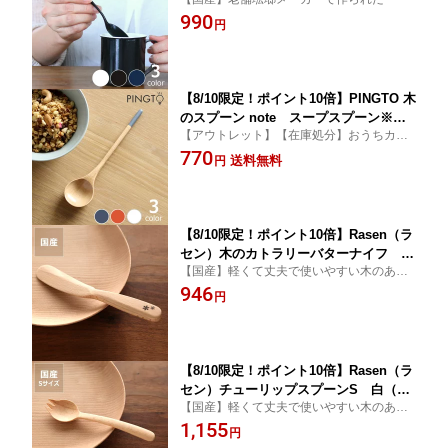
手作りの温かみ感じる ホーローコーヒ
990
ースプーン※代引き・後払い不可 TSUB
円
AME カトラリー ホーローカトラリー G
SP 琺瑯 アウトドア
【8/10限定！ポイント10倍】PINGTO 木
のスプーン note スープスプーン※代
【アウトレット】【在庫処分】おうちカフ
引き・後払い不可木製 カフェ お洒落 テ
ェのような木製カトラリー
770
ーブルウェア モダン シンプル アウトド
送料無料
円
ア ピクニック cafe
【8/10限定！ポイント10倍】Rasen（ラ
セン）木のカトラリーバターナイフ 白
【国産】軽くて丈夫で使いやすい木のあた
（1本）※代引き・後払い不可 キッチン
たかみたっぷりのカトラリー
946
グッズ ギフト 贈り物 プレゼント キッ
円
チン雑貨 台所用品 キッチン用品 新婚祝
い 新築祝い 結婚祝い 引越し祝い おし
ゃれ モダン 木製 新生
【8/10限定！ポイント10倍】Rasen（ラ
セン）チューリップスプーンS 白（1
【国産】軽くて丈夫で使いやすい木のあた
本）※代引き・後払い不可 ベビー食器
たかみたっぷりのカトラリー
1,155
グッズ カトラリー 木 木製 天然木 シン
円
プル ナチュラル カフェ 赤ちゃん 子ど