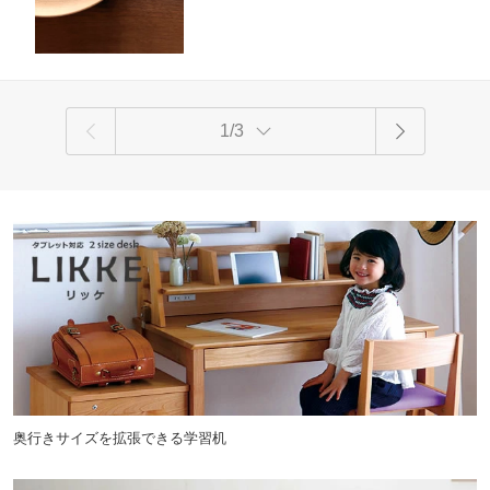
も 食事 デザート おやつ 可愛い 素朴 フ
ォーク 日本製 安心 ブ
1/3
奥行きサイズを拡張できる学習机