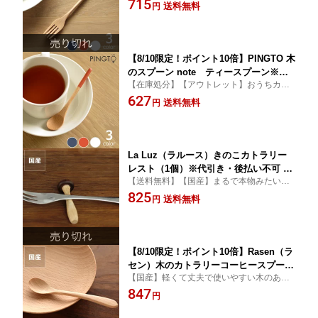
715
プル アウトドア ピクニック cafe
送料無料
円
【8/10限定！ポイント10倍】PINGTO 木
のスプーン note ティースプーン※代
【在庫処分】【アウトレット】おうちカフ
引き・後払い不可木製 カフェ お洒落※
ェのような木製カトラリー
627
キャンセル不可 テーブルウェア モダン
送料無料
円
シンプル アウトドア ピクニック cafe
La Luz（ラルース）きのこカトラリー
レスト（1個）※代引き・後払い不可 ベ
【送料無料】【国産】まるで本物みたい！
ビー グッズ 子供 箸置き はし スプーン
コロンとした形が可愛い
825
フォーク ナイフ 木製 可愛い キッチン
送料無料
円
食卓 テーブル ウォールナット ウォルナ
ット 天然木 メイプル メープル シンプ
ル ナチュラル しめじ 日
【8/10限定！ポイント10倍】Rasen（ラ
セン）木のカトラリーコーヒースプー
【国産】軽くて丈夫で使いやすい木のあた
ン 白（1本）※代引き・後払い不可 木
たかみたっぷりのカトラリー
847
のスプーン 食器 キッチングッズ 贈り物
円
プレゼント キッチン雑貨 台所用品 キッ