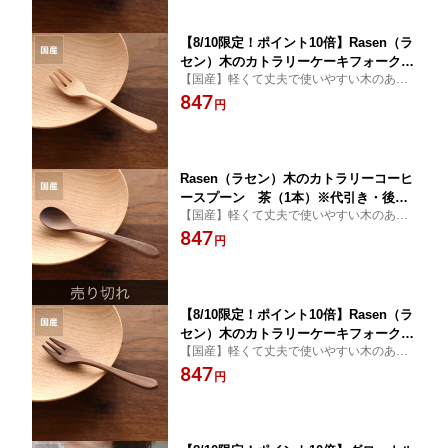
チン用品 おしゃれ モダン 木製 ベビー
食器 グッズ
【8/10限定！ポイント10倍】Rasen（ラ
セン）木のカトラリーケーキフォーク
【国産】軽くて丈夫で使いやすい木のあた
白（1本）※代引き・後払い不可 キッチ
たかみたっぷりのカトラリー
847
ングッズ ギフト 贈り物 プレゼント キ
円
ッチン雑貨 台所用品 キッチン用品 新婚
祝い 新築祝い 結婚祝い おしゃれ シン
プル ナチュラル モダン
Rasen（ラセン）木のカトラリーコーヒ
ースプーン 茶（1本）※代引き・後払
【国産】軽くて丈夫で使いやすい木のあた
い不可 木のスプーン 食器 キッチングッ
たかみたっぷりのカトラリー
847
ズ 贈り物 キッチン雑貨 台所用品 キッ
円
チン用品 おしゃれ モダン 木製 ベビー
食器
【8/10限定！ポイント10倍】Rasen（ラ
セン）木のカトラリーケーキフォーク
【国産】軽くて丈夫で使いやすい木のあた
茶（1本）※代引き・後払い不可 キッチ
たかみたっぷりのカトラリー
847
ングッズ ギフト 贈り物 プレゼント キ
円
ッチン雑貨 台所用品 キッチン用品 新婚
祝い 新築祝い 結婚祝い 引越し祝い お
しゃれ モダン 木製 新