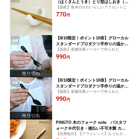
（はくさんとうき）とり型はしおき（1
【国産】食卓のかわいらしいアクセントに
個）【箸置き 箸おき はし置き】【
770
波佐見焼 ／ はさみやき】 食器 キッ
円
チングッズ ギフト 贈り物 プレゼント
キッチン雑貨 台所用品 キッチン用品 シ
ンプル 子供 白山陶器
【8/10限定！ポイント10倍】グローカル
スタンダードプロダクツ手作りの温かみ
【国産】老舗琺瑯メーカーで作られた
感じる ホーローケーキフォーク ブラッ
990
ク※代引き・後払い不可 TSUBAME カ
円
トラリー ホーローカトラリー GSP 琺
瑯 アウトドア
【8/10限定！ポイント10倍】グローカル
スタンダードプロダクツ手作りの温かみ
【国産】老舗琺瑯メーカーで作られた
感じる ホーローコーヒースプーン ブラ
990
ック※代引き・後払い不可 TSUBAME
円
カトラリー ホーローカトラリー GSP 琺
瑯 アウトドア
PINGTO 木のフォーク note パスタフ
ォーク※代引き・後払い不可木製 カフ
【在庫処分】【アウトレット】おうちカフ
ェ お洒落 テーブルウェア モダン シン
ェのような木製カトラリー