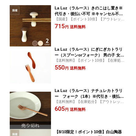
La Luz（ラルース）きのこはし置き※
代引き・後払い不可 ※キャンセル不可
【国産】【ポイント10倍】【アウトレッ
キッチングッズ ギフト 贈り物 プレゼン
ト】【在庫処分】まるで本物みたい！コロ
715
ト キッチン雑貨 台所用品 キッチン用品
送料無料
円
ンとした形が可愛いはし置き
新婚祝い 新築祝い 結婚祝い おしゃれ
シンプル ナチュラル モダン 木製 ベビ
ー グッズ 子供
La Luz（ラルース）にぎにぎカトラリ
ー（スプーンorフォーク） 男の子 女の
【送料無料】【ポイント10倍】【在庫処
子 1歳 2歳 3歳 1才 2才 3才※代引き・後
分】【アウトレット】小さなお子さんも握
550
払い不可 ※キャンセル不可 ベビースプ
送料無料
円
りやすい柔らかい形が可愛らしいカトラリ
ーン 食器 赤ちゃん ベビー用品 出産祝
ー
い ギフト プレゼント 贈り物 おしゃれ
モダン 通販
La Luz（ラルース）ナチュレカトラリ
ー フォーク（1本）※代引き・後払い
【送料無料】【在庫処分】【アウトレッ
不可 インテリア 新築祝い 引っ越し祝い
ト】木の素材感にほっこり使いやすいデザ
605
おしゃれ シンプル ナチュラル キッチン
送料無料
円
インで大活躍
雑貨 木目 ベビー グッズ 子供
【8/10限定！ポイント10倍】白山陶器