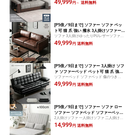
コーナーソファ 2人掛けソファー 二人掛け
49,999
付きソファー 収納ソファー リクライニ
送料無料
円
～
ソファー 3人掛け リクライニングソファ l字
ングソファー ペット可 猫 爪 強い 撥水
l字ソファー 収納 オットマン リクライニン
コーナーソファー 一人暮らし 北欧 3WA
グ
Y
[P5倍／9日まで] ソファー ソファ ペッ
ト可 猫 爪 強い 撥水 3人掛けソファー s
ソファ 3人掛けゆったりPUレザーソファ デ
ofa 北欧 ゆったり PUレザー デザイナー
ザイナーズ モダンテイスト モダンリビング
49,999
ズ モダンリビング シンプル レザーソフ
送料無料
円
北欧 シンプル 3人掛け
ァー 三人掛けソファ レザーソファ
[P5倍／9日まで] ソファー 3人掛け ソフ
ァ ソファーベッド ペット可 猫 爪 強い
ソファーベッド ソファベッド 傷のつきにく
撥水 3人がけ ソファベッド リクライニ
い強化合皮使用 抗菌 防カビ ソファ ソファ
49,999
ングベッド 2人掛け ベッド 一人暮らし
送料無料
円
ー PU 合皮 民泊 シングル
合皮 PU レザー 民泊 ヴィンテージ おし
ゃれ モダン カッコいい EPU
[P5倍／9日まで] ソファー ソファ ロー
ソファー ソファベッド ソファーベッド
2人掛けソファ 一人掛けソファ 二人掛けソ
2人掛け 一人掛け コンパクト 折りたた
ファ 1人掛けソファ ローソファー ソファー
14,999
み おしゃれ ローソファ ハイバック フ
送料無料
円
ベット フロアソファー フロアーソファー
ロアソファ リクライニングソファ ロー
猫 の 爪 に 強い ペット 撥水 傷に強い 傷