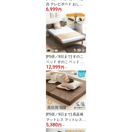
台 テレビボード おしゃ
6,999
れ 100cm ローボード オ
円
ープンラック 扉収納 オ
ーディオラック サイド収
納 テレビラック AVラッ
ク 北欧 木目 木製 tv台 ロ
ータイプ tvボード 一人暮
らし 可動棚
[P5倍／9日まで] すのこ
ベッド すのこ ベッド シ
12,999
ングル ベッドフレーム
円
～
シングルベッド 北欧 無
垢材 木製ベッド コンセ
ント 宮付き 宮棚 ヘッド
ボード 脚付きベッド お
しゃれ 送料無料
[P5倍／9日まで] 高反発
マットレス マットレス
5,380
シングル 三つ折り 折り
円
～
たたみ セミダブル ダブ