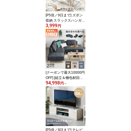
Pソファー おしゃれ 洗え
る 布張り カバーリング
北欧
[P5倍／9日まで] ズボン
収納 スラックスハンガー
3,999
20本掛け ズボンハンガ
円
ー パンツラック ボトム
スハンガー パンツハンガ
ー 大容量 キャスター コ
ンパクト スリム 白 黒 ハ
ンガー 押入れ収納 クロ
ーゼット収納 WIC
[クーポンで最大10000円
OFF] [組立＆梱包材回収
94,998
付き] ソファー カウチソ
円
～
ファ 3人掛け ソファーセ
ット フルカバーリング
洗える ソファ カウチソ
ファー ペット可 猫 爪 強
い 撥水 L字 コーナー コ
ーナーソファー オットマ
ン付き 4人掛け L字型 6
人掛け ソファセット 北
[P5倍／9日まで] テレビ
欧