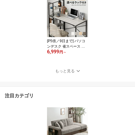
ル 高反発 極厚10cm マッ
トレス ベッドマットレス
高反発ウレタン 折りたた
みマットレス ウレタンマ
ットレス 洗えるカバー
[P5倍／9日まで] パソコ
ンデスク 省スペース 収
6,999
納 デスク 机 学習デスク
円
～
書斎デスク 学習机 PCデ
スク ゲーミングデスク
収納付き 分離型 一体型
もっと見る
木製 勉強机 テレワーク
ハイタイプ ラック付き
オフィスデスク 送料無料
注目カテゴリ