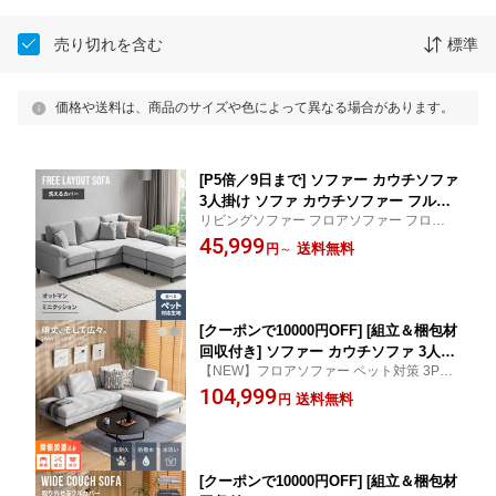
売り切れを含む
標準
価格や送料は、商品のサイズや色によって異なる場合があります。
[P5倍／9日まで] ソファー カウチソファ
3人掛け ソファ カウチソファー フルカ
リビングソファー フロアソファー フロアー
バーリング 洗える コーナーソファー L
ソファー ローソファー ロータイプ 3人掛け
45,999
字型 ソファーセット 三人掛け ペットに
送料無料
円
～
ソファー ソファベッド ソファーベッド ソ
強い ペットの傷に強い 傷に強い ペット
ファベット ソファーベット レザーソファー
ソファセット オットマン付き おしゃれ
北欧
[クーポンで10000円OFF] [組立＆梱包材
回収付き] ソファー カウチソファ 3人掛
【NEW】フロアソファー ペット対策 3Pソ
け 洗える フルカバーリング ソファ カ
ファ 撥水 ペットに強い 猫対策 犬に強い ペ
104,999
ウチソファー ソファーセット ペットに
送料無料
円
ット対応 ドライクリーニング コーナーソフ
強い 三人掛け ポケットコイル 猫 犬 爪
ァー ローソファ リビングソファ 北欧 グレ
に強い 爪とぎ 防止 ローソファー コー
ー ベージュ
ナーソファ ソファセット l字 L字型
[クーポンで10000円OFF] [組立＆梱包材