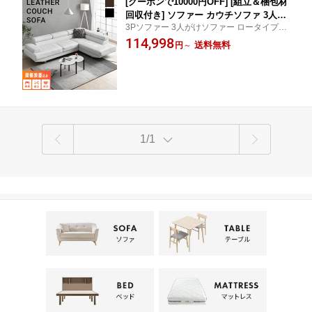
[クーポンで10000円OFF] [組立＆梱包材
回収付き] ソファー カウチソファ 3人掛
3Pソファー 3人がけソファー ロータイプ ロ
け ペット可 猫 爪 強い 撥水 3人掛けソ
ーソファー フロアソファー L字型 L型ソフ
114,998
ファー カウチソファー おしゃれ コーナ
送料無料
円
～
ァー sofa 脚取り外し可能 三人がけソファー
ーソファー L字ソファー ソファ 三人掛
革ソファー 合皮ソファー
けソファー リビングソファー レザーソ
ファー リクライニング 北欧
1/1