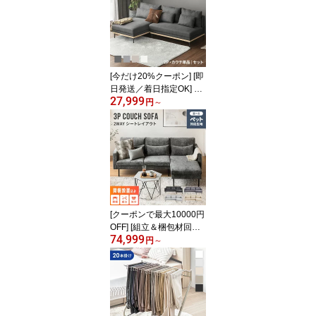
[今だけ20%クーポン] [即
日発送／着日指定OK] 3
27,999
人掛けソファー カウチソ
円
～
ファー ソファー 幅201c
m 3人掛け ウッドフレー
ム ポケットコイル クッ
ション付 カウチソファ
コーナーソファー ソファ
ーセット l字 布 ファブリ
ック モダンデザイン
[クーポンで最大10000円
OFF] [組立＆梱包材回収
74,999
付き]ソファー カウチソ
円
～
ファ 3人掛け ソファ カウ
チソファー リビングソフ
ァー L字ソファー コーナ
ーソファー 3人掛けソフ
ァー 三人掛けソファー 3