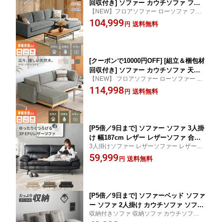
回収付き] ソファー カウチソファ フル
【NEW】フロアソファー ローソファ フル
カバーリング 猫 犬 強い 爪に強い 洗え
カバーリング ペット対策 猫対策 犬に強い
104,999
る ペット対応 ソファーセット ソファ
送料無料
円
撥水 ペットに強い 3Pソファ ドライクリー
カウチソファー ローソファー コーナー
ニング リビングソファ コーナーソファー
ソファ ソファセット セット l字 3人掛け
グレー
三人掛け L字型 おしゃれ 北欧
[クーポンで10000円OFF] [組立＆梱包材
回収付き] ソファー カウチソファ 天然
【NEW】 フロアソファー ローソファー ロ
木 フルカバーリング 洗える ペット対応
ーソファ フルカバーリング ドライクリーニ
114,998
猫 犬 爪強い 3人掛け ウッドフレーム ポ
送料無料
円
ング ペット対策 コーナーソファー 猫対策
ケットコイル ソファ ソファーセット コ
犬に強い ペットに強い 3Pソファ リビング
ーナーソファ ソファセット l字 三人掛
ソファ おしゃれ
け L字型 3P ペット専用
[P5倍／9日まで] ソファー ソファ 3人掛
け 幅187cm レザー レザーソファ 合皮
3人掛けソファー レザーソファー レザーソ
EPUレザー 一人暮らし スチール脚 モダ
ファ ソファー ソファ
59,999
ン ヴィンテージ カッコいい おしゃれ E
送料無料
円
PU
[P5倍／9日まで] ソファーベッド ソファ
ー ソファ 2人掛け カウチソファ ソファ
収納付きソファ 収納ソファ カウチソファー
ベッド 収納付き おしゃれ 3人がけ 収納