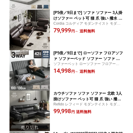
タイプ 二人掛け 1人掛け 一人用 一人暮
らし
[P5倍／9日まで] ソファ ソファー 3人掛
けソファー ペット可 猫 爪 強い 撥水 北
Cordia コルディア モダンテイスト モダン
欧 ローソファ コーナーソファ フロアソ
リビング モダン 北欧 デザイナーズ 3人掛け
79,999
ファ レザーソファ レザー 革 モダン Co
送料無料
円
～
ダイニング 肘付き ローソファー コーナー
rdia
三人掛け フロア
[P5倍／9日まで] ローソファ フロアソフ
ァ ソファーベッド ソファー ソファ ロ
ソファーベット ローソファー フロアーソフ
ーソファー 2人掛け コンパクト おしゃ
ァー 猫 の 爪に強い ソファー ペット 撥水
14,998
れ ソファベッド 折りたたみ ハイバック
送料無料
円
～
傷に強い 傷 2人掛けソファー フロアソファ
リクライニング リクライニングソファ
ー リクライニングソファー コタツソファー
二人掛け ロータイプ 一人暮らし ワンル
折りたたみ
ーム
カウチソファ ソファ ソファー 北欧 3人
掛けソファー ペット可 猫 爪 強い 撥水
Refido レフィード モダンテイスト モダン
レフィード カウチソファー レザーソフ
北欧 デザイナーズ 3人掛け ダイニング 肘付
99,998
ァー コーナー三人掛け Refido
送料無料
円
き カウチソファー コーナー三人掛け レザ
ーソファー